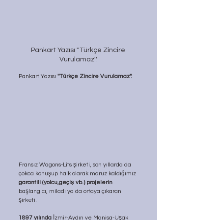
Pankart Yazısı ''Türkçe Zincire 
Vurulamaz''.
Pankart Yazısı
 ''Türkçe Zincire Vurulamaz''.
Fransız Wagons-Lits şirketi, son yıllarda da 
çokca konuşup halk olarak maruz kaldığımız 
garantili (yolcu,geçiş vb.) projelerin
başlangıcı, miladı ya da ortaya çıkaran 
şirketi.
1897 yılında
 İzmir-Aydın ve Manisa-Uşak 