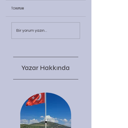
Yorumlar
Abd/Ab/İsrail
MAVİ VATAN
Bir yorum yazın...
Yazar Hakk
nda
ı