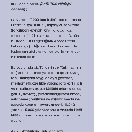
ilişkilendiriliyordu 
(Antik Türk Mitolojisi 
benzerliği)...
Bu yüzden 
“1000 tanrılı din”
 ifadesi, aslında 
Hititlerin: 
çok kültürlü, kapsayıcı, senkretik 
(farklılıkları kaynaştıran)
 inanç dünyasını 
anlatan güçlü bir simge-motto’dur.  Bugün 
bu ifade, Hitit uygarlığının Anadolu’daki 
kültürel çeşitliliği nasıl kendi bünyesinde 
topladığını gösteren en çarpıcı tanımlardan 
biri kabul edilir.
Bu bağlamda biz Türklerin ve Türk insanının 
değerleri arasında yer alan; 
ırkçı olmayan, 
farklı inançlara saygı-anlayış gösteren, 
merhametli, özellikle yabancılara karşı ilgili 
ve misafirperver, çok kültürlü ortamlara hoş 
görülü, devletçi, yılmaz savaşçı/savunmacı, 
vatansever, yaşlılara ve yaşlılar meclisine 
saygıda kusur etmeyen, anaerkil 
özünü 
yaklaşık 
5.000 yıl
 öncesindeki 
Anadolu Hatti-
Hitit
 kültürümüzde de bulmamız rastlantısal 
değildir.
Ayrıca 
Atatürk’ün Türk Tarih Tezi 