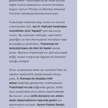
görülmekte. Puduhepa’ya ait veya onunla 
ilişkili mühür baskılarının önemli örnekleri 
bugün: Çorum Müzesi ve İstanbul Arkeoloji 
Müzeleri koleksiyonlarında bulunuyor.
Puduhepa hakkında bilgi veren en önemli 
metinlerden biri, 
eşi III. Hattuşili tarafından 
hazırlatılan ünlü “Apoloji” 
yani savunma 
metni. Bu metinde Hattuşili, nasıl tahta 
geçtiğini ve tanrı/tanrıçaların kendisini nasıl 
koruduğunu anlatırken, 
Puduhepa ile 
karşılaşmasını da ilahi bir kader 
olarak 
sunar. Böylece Puduhepa’nın yalnızca siyasi 
değil, kutsal meşruiyet taşıyan bir karakter 
olduğu anlaşılır.
Onun uluslararası etkisi ise özellikle Mısır ile 
yapılan diplomatik yazışmalarda ortaya 
çıkar. 
II. Ramses ile Anadolu Hitit 
sarayı
 arasında gönderilen mektuplarda 
Puduhepa’nın adı 
doğrudan geçer, hatta 
bazı yazışmalar onun adına yapılmaktadır. 
Bu durum, onun 
antik dünyanın en erken 
kadın diplomatlarının başında gelen
 biri 
sayılmasına yol açar. 
Ayrıca Kadeş Savaşı 