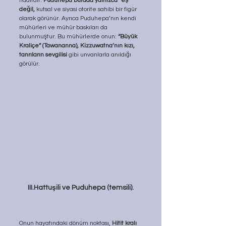
nadirdir. 
Puduhepa burada yalnızca “eş” 
değil,
 kutsal ve siyasi otorite sahibi bir figür 
olarak görünür. Ayrıca Puduhepa’nın kendi 
mühürleri ve mühür baskıları da 
bulunmuştur. Bu mühürlerde onun: 
“Büyük 
Kraliçe” (Tawananna), Kizzuwatna’nın kızı, 
tanrıların sevgilisi 
gibi unvanlarla anıldığı 
görülür.
III.Hattuşili ve Puduhepa (temsili).
Onun hayatındaki dönüm noktası, 
Hitit kralı 