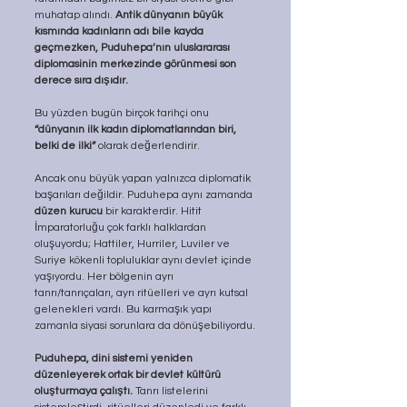
muhatap alındı. 
Antik dünyanın büyük 
kısmında kadınların adı bile kayda 
geçmezken, Puduhepa’nın uluslararası 
diplomasinin merkezinde görünmesi son 
derece sıra dışıdır.
Bu yüzden bugün birçok tarihçi onu 
“dünyanın ilk kadın diplomatlarından biri, 
belki de ilki”
 olarak değerlendirir. 
Ancak onu büyük yapan yalnızca diplomatik 
başarıları değildir. Puduhepa aynı zamanda 
düzen kurucu
 bir karakterdir. Hitit 
İmparatorluğu çok farklı halklardan 
oluşuyordu; Hattiler, Hurriler, Luviler ve 
Suriye kökenli topluluklar aynı devlet içinde 
yaşıyordu. Her bölgenin ayrı 
tanrı/tanrıçaları, ayrı ritüelleri ve ayrı kutsal 
gelenekleri vardı. Bu karmaşık yapı 
zamanla siyasi sorunlara da dönüşebiliyordu.
Puduhepa, dini sistemi yeniden 
düzenleyerek ortak bir devlet kültürü 
oluşturmaya çalıştı.
 Tanrı listelerini 