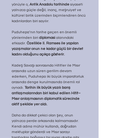
yönüyle o, 
Antik Anadolu tarihinde
 siyaseti 
yalnızca güçle değil; inanç, meşruiyet ve 
kültürel birlik üzerinden biçimlendiren öncü 
kadınlardan biri sayılır.
Puduhepa’nın tarihe geçen en önemli 
yönlerinden biri 
diplomasi 
alanındaki 
etkisidir. 
Özellikle II. Ramses ile yapılan 
yazışmalar onun ne kadar güçlü bir devlet 
kadını olduğunu açıkça gösterir.
Kadeş Savaşı sonrasında Hititler ile Mısır 
arasında uzun süren gerilim devam 
ederken, Puduhepa iki büyük imparatorluk 
arasında denge kurulmasında önemli rol 
oynadı. 
Tarihin ilk büyük yazılı barış 
antlaşmalarından biri kabul edilen Hitit–
Mısır anlaşmasının diplomatik sürecinde 
aktif şekilde yer aldı.
Daha da dikkat çekici olan şey, onun 
yalnızca perde arkasında kalmamasıdır. 
Kendi adına mühür kullandı, doğrudan 
mektuplar gönderdi ve Mısır sarayı 
tarafından bağımsız bir siyasi otorite gibi 