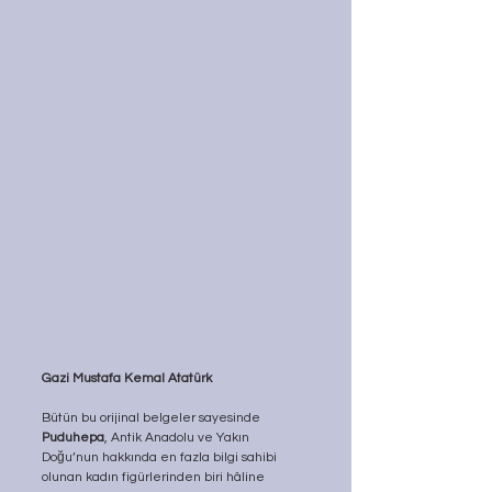
Gazi Mustafa Kemal Atatürk
Bütün bu orijinal belgeler sayesinde 
Puduhepa
, Antik Anadolu ve Yakın 
Doğu’nun hakkında en fazla bilgi sahibi 
olunan kadın figürlerinden biri hâline 