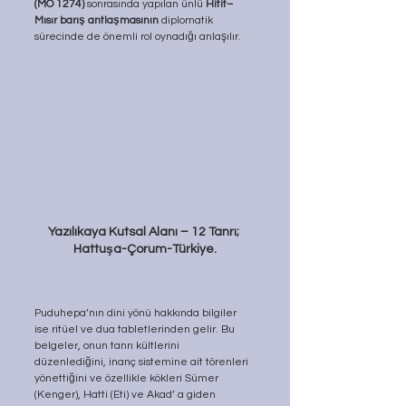
(MÖ 1274)
 sonrasında yapılan ünlü 
Hitit–
Mısır barış antlaşmasının 
diplomatik 
sürecinde de önemli rol oynadığı anlaşılır.
Yazılıkaya Kutsal Alanı – 12 Tanrı; 
Hattuşa-Çorum-Türkiye.
Puduhepa’nın dini yönü hakkında bilgiler 
ise ritüel ve dua tabletlerinden gelir. Bu 
belgeler, onun tanrı kültlerini 
düzenlediğini, inanç sistemine ait törenleri 
yönettiğini ve özellikle kökleri Sümer 
(Kenger), Hatti (Eti) ve Akad’ a giden 