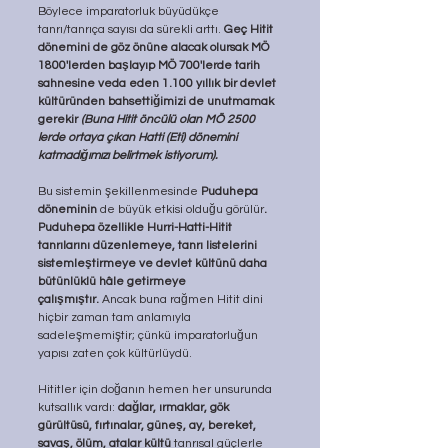
Böylece imparatorluk büyüdükçe 
tanrı/tanrıça sayısı da sürekli arttı. 
Geç Hitit 
dönemini de göz önüne alacak olursak MÖ 
1800'lerden başlayıp MÖ 700'lerde tarih 
sahnesine veda eden 1.100 yıllık bir devlet 
kültüründen bahsettiğimizi de unutmamak 
gerekir 
(Buna Hitit öncülü olan MÖ 2500 
lerde ortaya çıkan Hatti (Eti) dönemini 
katmadığımızı belirtmek istiyorum).
Bu sistemin şekillenmesinde 
Puduhepa 
döneminin
 de büyük etkisi olduğu görülür
. 
Puduhepa özellikle Hurri-Hatti-Hitit 
tanrılarını düzenlemeye, tanrı listelerini 
sistemleştirmeye ve devlet kültünü daha 
bütünlüklü hâle getirmeye 
çalışmıştır.
 Ancak buna rağmen Hitit dini 
hiçbir zaman tam anlamıyla 
sadeleşmemiştir; çünkü imparatorluğun 
yapısı zaten çok kültürlüydü.
Hititler için doğanın hemen her unsurunda 
kutsallık vardı: 
dağlar, ırmaklar, gök 
gürültüsü, fırtınalar, güneş, ay, bereket, 
savaş, ölüm, atalar kültü
 tanrısal güçlerle 