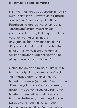
III. Hattuşili ile karşılaşmasıdır
. 
Hitit metinlerinde bu olay sıradan bir evlilik 
olarak anlatılmaz. Rivayete göre 
Hattuşili
, 
savaş dönüşü Lawazantiya kentinde 
Puduhepa
 ile karşılaşır ve bu birliktelik 
Tanrıça Šauška’nın
 iradesi olarak 
yorumlanır. Bu anlatı, Puduhepa’nın daha 
yaşarken yarı kutsal bir figüre 
dönüştürüldüğünü gösterir. Çünkü Hitit 
dünyasında tanrı/tanrıçaların iradesiyle 
birleşen kişiler, yalnızca aile kurmuş 
sayılmaz; devletin kaderini taşıyan 
‘’kut 
almış’’
 insanlar olarak görülürdü.
Gerçekten de öyle olmuştur. Hattuşili’nin 
iktidara gelişi oldukça sorunlu bir süreçti. 
Taht mücadeleleri, iç karışıklıklar ve 
hanedan krizleri yaşanıyordu. Puduhepa bu 
dönemde yalnızca “eş” rolü üstlenmedi; 
devletin meşruiyetini güçlendiren temel 
figürlerden biri hâline geldi. Kocasının 
iktidarını destekledi, tanrı/tanrıçalar adına 
konuştu ve hanedanın “kutsal irade” 
tarafından korunduğu düşüncesini yaydı. Bu 