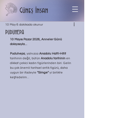
Güneş İnsan
10 May
8 dakikada okunur
PUDUHEPA
10 Mayıs Pazar 2026, Anneler Günü 
dolayısıyla...
Puduhepa
, yalnızca 
Anadolu Hatti-Hitit
tarihinin değil, bütün 
Anadolu tarihinin
 en 
dikkat çekici kadın figürlerinden biri. Gelin 
bu çok önemli tarihsel antik figürü, daha 
uygun bir ifadeyle 
''Simge'' 
yi birlikte 
keşfedelim...