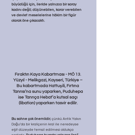
büyüdüğü için, ileride yalnızca bir saray 
kadını değil; düşünebilen, karar verebilen 
ve devlet meselelerine hâkim bir figür 
olarak öne çıkacaktı.
Fıraktın Kaya Kabartması - MÖ 13. 
Yüzyıl - Melikgazi, Kayseri, Türkiye – 
Bu kabartmada Hattuşili, Fırtına 
Tanrısı’na sunu yaparken, Puduhepa 
ise Tanrıça Hebat’a kutsal saçı 
(libation) yaparken tasvir edilir.
Bu sahne çok önemlidir; 
çünkü Antik Yakın 
Doğu’da bir kraliçenin kral ile neredeyse 
eşit düzeyde temsil edilmesi oldukça 