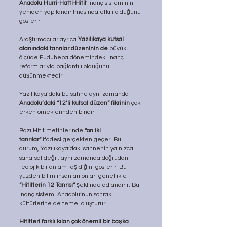
Anadolu Hurri-Hatti-Hitit
 inanç sisteminin 
yeniden yapılandırılmasında etkili olduğunu 
gösterir. 
Araştırmacılar ayrıca 
Yazılıkaya kutsal 
alanındaki tanrılar düzeninin de
 büyük 
ölçüde Puduhepa dönemindeki inanç 
reformlarıyla bağlantılı olduğunu 
düşünmektedir.
Yazılıkaya’daki bu sahne aynı zamanda 
Anadolu’daki “12’li kutsal düzen” fikrinin
 çok 
erken örneklerinden biridir.
Bazı Hitit metinlerinde 
“on iki 
tanrılar”
 ifadesi gerçekten geçer. Bu 
durum, Yazılıkaya’daki sahnenin yalnızca 
sanatsal değil; aynı zamanda doğrudan 
teolojik bir anlam taşıdığını gösterir. Bu 
yüzden bilim insanları onları genellikle 
“Hititlerin 12 Tanrısı”
 şeklinde adlandırır. Bu 
inanç sistemi Anadolu’nun sonraki 
kültürlerine de temel oluşturur.
Hititleri farklı kılan çok önemli bir başka 