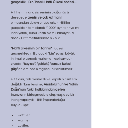
gerçeklik - Bin Tanrılı Hatti Ülkesi ifadesi…
Hititlerin inanç sisteminin olağanüstü 
derecede 
geniş ve çok katmanlı 
olmasından dolayı ortaya çıkar. Hititler 
gerçekten tam olarak “1000” ayrı tanrıya mı 
inanıyordu, bunu kesin olarak bilmiyoruz; 
ancak Hitit metinlerinde sık sık:
“Hatti ülkesinin bin tanrısı” 
ifadesi 
geçmektedir. Buradaki “bin” sayısı büyük 
ihtimalle gerçek matematiksel sayıdan 
ziyade:
 “sayısız”, “çokluk”, “sonsuz kutsal 
güç”
 anlamında simgesel bir anlatımdır.
Hitit dini, tek merkezli ve kapalı bir sistem 
değildi. Tam tersine, 
Anadolu’nun ve Yakın 
Doğu’nun farklı halklarından gelen 
inançların
 birleşmesiyle oluşmuş dev bir 
inanç yapısıydı. Hitit İmparatorluğu 
büyüdükçe:
Hattiler,
Hurriler,
Luviler,