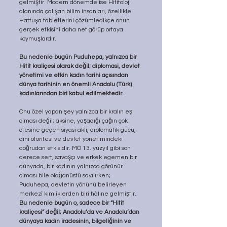
gelmiştir. Modern dönemde ise Hititoloji 
alanında çalışan bilim insanları, özellikle 
Hattuşa tabletlerini çözümledikçe onun 
gerçek etkisini daha net görüp ortaya 
koymuşlardır. 
Bu nedenle bugün Puduhepa, yalnızca bir 
Hitit kraliçesi olarak değil; diplomasi, devlet 
yönetimi ve etkin kadın tarihi açısından 
dünya tarihinin en önemli Anadolu (Türk) 
kadınlarından biri kabul edilmektedir.
Onu özel yapan şey yalnızca bir kralın eşi 
olması değil; aksine, yaşadığı çağın çok 
ötesine geçen siyasi aklı, diplomatik gücü, 
dini otoritesi ve devlet yönetimindeki 
doğrudan etkisidir. MÖ 13. yüzyıl gibi son 
derece sert, savaşçı ve erkek egemen bir 
dünyada, bir kadının yalnızca görünür 
olması bile olağanüstü sayılırken; 
Puduhepa, devletin yönünü belirleyen 
merkezî kimliklerden biri hâline gelmiştir. 
Bu nedenle bugün o, sadece bir “Hitit 
kraliçesi” değil; Anadolu’da ve Anadolu’dan 
dünyaya kadın iradesinin, bilgeliğinin ve 