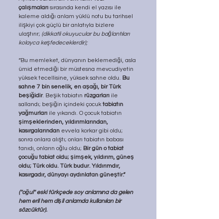
çalışmaları
 sırasında kendi el yazısı ile 
kaleme aldığı anlam yüklü notu bu tarihsel 
ilişkiyi çok güçlü bir anlatıyla bizlere 
ulaştırır; 
(dikkatli okuyucular bu bağlantıları 
kolayca keşfedeceklerdir);
“Bu memleket, dünyanın beklemediği, asla 
ümid etmediği bir müstesna mevcudiyetin 
yüksek tecellisine, yüksek sahne oldu. 
Bu 
sahne 7 bin senelik, en aşağı, bir Türk 
beşiğidir
. Beşik tabiatın 
rüzgarları
 ile 
sallandı; beşiğin içindeki çocuk 
tabiatın 
yağmurları
 ile yıkandı. O çocuk tabiatın 
şimşeklerinden, yıldırımlarından, 
kasırgalarından
 evvela korkar gibi oldu; 
sonra onlara alıştı; onları tabiatın babası 
tanıdı, onların oğlu oldu; 
Bir gün o tabiat 
çocuğu tabiat oldu; şimşek, yıldırım, güneş 
oldu; Türk oldu.
Türk budur. Yıldırımdır, 
kasırgadır, dünyayı aydınlatan güneştir.” 
(''oğul'' eski türkçede soy anlamına da gelen 
hem eril hem dişil anlamda kullanılan bir 
sözcüktür).