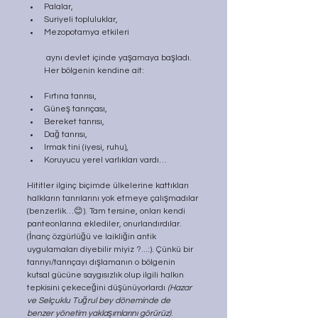
Palalar,
Suriyeli topluluklar,
Mezopotamya etkileri
 aynı devlet içinde yaşamaya başladı. 
Her bölgenin kendine ait:
Fırtına tanrısı,
Güneş tanrıçası,
Bereket tanrısı,
Dağ tanrısı,
Irmak tini (iyesi, ruhu),
Koruyucu yerel varlıkları vardı…
Hititler ilginç biçimde ülkelerine kattıkları 
halkların tanrılarını yok etmeye çalışmadılar 
(benzerlik…😊). Tam tersine, onları kendi 
panteonlarına eklediler, onurlandırdılar. 
(İnanç özgürlüğü ve laikliğin antik 
uygulamaları diyebilir miyiz ?...:). Çünkü bir 
tanrıyı/tanrıçayı dışlamanın o bölgenin 
kutsal gücüne saygısızlık olup ilgili halkın 
tepkisini çekeceğini düşünüyorlardı
 (Hazar 
ve Selçuklu Tuğrul bey döneminde de 
benzer yönetim yaklaşımlarını görürüz)
. 