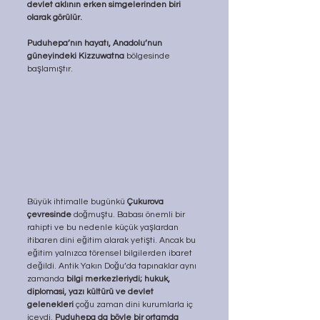
devlet aklının erken simgelerinden biri 
olarak görülür.
Puduhepa’nın hayatı, Anadolu’nun 
güneyindeki Kizzuwatna
 bölgesinde 
başlamıştır.
Büyük ihtimalle bugünkü 
Çukurova 
çevresinde
 doğmuştu. Babası önemli bir 
rahipti ve bu nedenle küçük yaşlardan 
itibaren dini eğitim alarak yetişti. Ancak bu 
eğitim yalnızca törensel bilgilerden ibaret 
değildi. Antik Yakın Doğu’da tapınaklar aynı 
zamanda 
bilgi merkezleriydi; hukuk, 
diplomasi, yazı kültürü ve devlet 
gelenekleri 
çoğu zaman dini kurumlarla iç 
içeydi. 
Puduhepa da böyle bir ortamda 