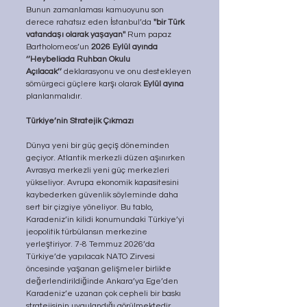
Bunun zamanlaması kamuoyunu son 
derece rahatsız eden İstanbul’da 
''bir Türk 
vatandaşı olarak yaşayan'' 
Rum papaz 
Bartholomeos’un 
2026 Eylül ayında 
‘’Heybeliada Ruhban Okulu 
Açılacak’’
 deklarasyonu ve onu destekleyen 
sömürgeci güçlere karşı olarak 
Eylül ayına
planlanmalıdır.
Türkiye’nin Stratejik Çıkmazı
Dünya yeni bir güç geçiş döneminden 
geçiyor. Atlantik merkezli düzen aşınırken 
Avrasya merkezli yeni güç merkezleri 
yükseliyor. Avrupa ekonomik kapasitesini 
kaybederken güvenlik söyleminde daha 
sert bir çizgiye yöneliyor. Bu tablo, 
Karadeniz’in kilidi konumundaki Türkiye’yi 
jeopolitik türbülansın merkezine 
yerleştiriyor. 7-8 Temmuz 2026’da 
Türkiye’de yapılacak NATO Zirvesi 
öncesinde yaşanan gelişmeler birlikte 
değerlendirildiğinde Ankara’ya Ege’den 
Karadeniz’e uzanan çok cepheli bir baskı 
stratejisinin uygulandığı görülmektedir. 