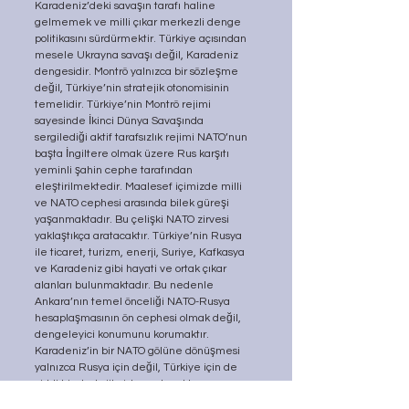
Karadeniz’deki savaşın tarafı haline 
gelmemek ve milli çıkar merkezli denge 
politikasını sürdürmektir. Türkiye açısından 
mesele Ukrayna savaşı değil, Karadeniz 
dengesidir. Montrö yalnızca bir sözleşme 
değil, Türkiye’nin stratejik otonomisinin 
temelidir. Türkiye’nin Montrö rejimi 
sayesinde İkinci Dünya Savaşında 
sergilediği aktif tarafsızlık rejimi NATO’nun 
başta İngiltere olmak üzere Rus karşıtı 
yeminli şahin cephe tarafından 
eleştirilmektedir. Maalesef içimizde milli 
ve NATO cephesi arasında bilek güreşi 
yaşanmaktadır. Bu çelişki NATO zirvesi 
yaklaştıkça aratacaktır. Türkiye’nin Rusya 
ile ticaret, turizm, enerji, Suriye, Kafkasya 
ve Karadeniz gibi hayati ve ortak çıkar 
alanları bulunmaktadır. Bu nedenle 
Ankara’nın temel önceliği NATO-Rusya 
hesaplaşmasının ön cephesi olmak değil, 
dengeleyici konumunu korumaktır. 
Karadeniz’in bir NATO gölüne dönüşmesi 
yalnızca Rusya için değil, Türkiye için de 
ciddi bir stratejik risk yaratacaktır.