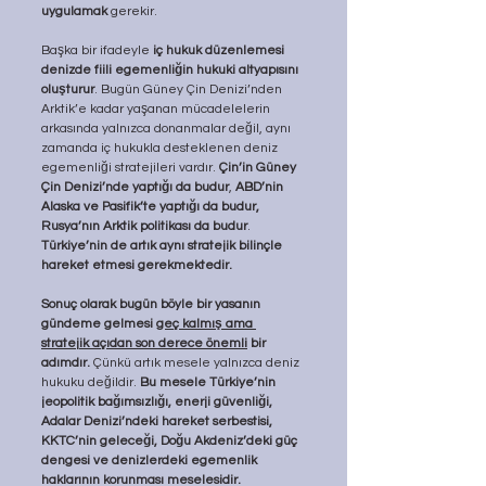
uygulamak 
gerekir. 
Başka bir ifadeyle 
iç hukuk düzenlemesi 
denizde fiili egemenliğin hukuki altyapısını 
oluşturur
. Bugün Güney Çin Denizi’nden 
Arktik’e kadar yaşanan mücadelelerin 
arkasında yalnızca donanmalar değil, aynı 
zamanda iç hukukla desteklenen deniz 
egemenliği stratejileri vardır. 
Çin’in Güney 
Çin Denizi’nde yaptığı da budur
, 
ABD’nin 
Alaska ve Pasifik’te yaptığı da budur, 
Rusya’nın Arktik politikası da budur
. 
Türkiye’nin de artık aynı stratejik bilinçle 
hareket etmesi gerekmektedir.
Sonuç olarak bugün böyle bir yasanın 
gündeme gelmesi 
geç kalmış ama 
stratejik açıdan son derece önemli
 bir 
adımdır.
 Çünkü artık mesele yalnızca deniz 
hukuku değildir. 
Bu mesele Türkiye’nin 
jeopolitik bağımsızlığı, enerji güvenliği, 
Adalar Denizi’ndeki hareket serbestisi, 
KKTC’nin geleceği, Doğu Akdeniz’deki güç 
dengesi ve denizlerdeki egemenlik 
haklarının korunması meselesidir.