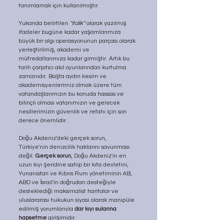
tanımlamak için kullanılmıştır.
Yukarıda belirtilen 
''italik''
 olarak yazılmış 
ifadeler bugüne kadar yaşamlarımıza 
büyük bir algı operasyonunun parçası olarak 
yerleştirilmiş, akademi ve 
müfredatlarımıza kadar girmiştir. Artık bu 
tarih çarpıtıcı akıl oyunlarından kurtulma 
zamanıdır. Başta aydın kesim ve 
akademisyenlerimiz olmak üzere tüm 
vatandaşlarımızın bu konuda hassas ve 
bilinçli olması vatanımızın ve gelecek 
nesillerimizin güvenlik ve refahı için son 
derece önemlidir. 
Doğu Akdeniz'deki gerçek sorun, 
Türkiye'nin denizcilik haklarını savunması 
değil. 
Gerçek sorun
, Doğu Akdeniz'in en 
uzun kıyı şeridine sahip bir kıta devletini, 
Yunanistan ve Kıbrıs Rum yönetiminin AB, 
ABD ve İsrail'in doğrudan desteğiyle 
desteklediği maksimalist haritalar ve 
uluslararası hukukun siyasi olarak manipüle 
edilmiş yorumlarıyla 
dar kıyı sularına 
hapsetme
 girişimidir.