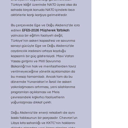
Türkiye kâğıt üzerinde NATO üyesi olsa da 
sahada birçok konuda NATO içindeki bazı 
aktörlerle karşı karşıya gelmektedir.
Bu çerçevede Ege ve Doğu Akdeniz’de icra 
edilen 
EFES-2026 Müşterek Tatbikatı 
yalnızca bir eğitim faaliyeti değil, 
Türkiye’nin askeri kapasitesi ve savunma 
sanayi gücüyle Ege ve Doğu Akdeniz’de 
caydırıcılık iradesini ortaya koyduğu 
kapsamlı bir güç gösterisiydi. Mavi Vatan 
Yasası girişimi ve Millî Savunma 
Bakanlığı’nın hak ve menfaatlerden taviz 
verilmeyeceğine yönelik açıklamaları da 
bu mesajı tamamladı. Ancak tam da bu 
dönemde Yunanistan’ın İsrail ile askeri 
yakınlaşmasını artırması, yeni silahlanma 
programları açıklaması ve Meis 
çevresindeki kışkırtıcı faaliyetlerin 
yoğunlaşması dikkat çekti.
Doğu Akdeniz’de enerji rekabeti de aynı 
baskı tablosunun bir parçasıdır. Chevron’un 
Libya kıta sahanlığı ve KKTC’nin haklarını 