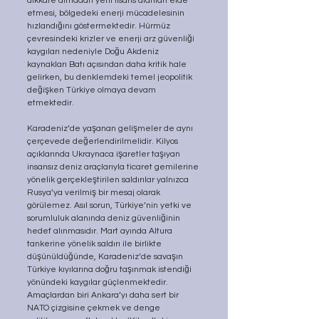
dikkate almadan yeni lisans alanları elde 
etmesi, bölgedeki enerji mücadelesinin 
hızlandığını göstermektedir. Hürmüz 
çevresindeki krizler ve enerji arz güvenliği 
kaygıları nedeniyle Doğu Akdeniz 
kaynakları Batı açısından daha kritik hale 
gelirken, bu denklemdeki temel jeopolitik 
değişken Türkiye olmaya devam 
etmektedir.
Karadeniz’de yaşanan gelişmeler de aynı 
çerçevede değerlendirilmelidir. Kilyos 
açıklarında Ukraynaca işaretler taşıyan 
insansız deniz araçlarıyla ticaret gemilerine 
yönelik gerçekleştirilen saldırılar yalnızca 
Rusya’ya verilmiş bir mesaj olarak 
görülemez. Asıl sorun, Türkiye’nin yetki ve 
sorumluluk alanında deniz güvenliğinin 
hedef alınmasıdır. Mart ayında Altura 
tankerine yönelik saldırı ile birlikte 
düşünüldüğünde, Karadeniz’de savaşın 
Türkiye kıyılarına doğru taşınmak istendiği 
yönündeki kaygılar güçlenmektedir. 
Amaçlardan biri Ankara’yı daha sert bir 
NATO çizgisine çekmek ve denge 