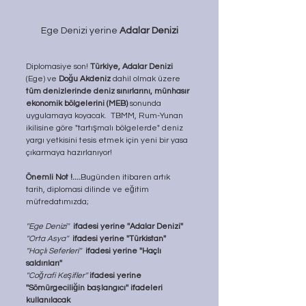
Ege Denizi yerine 
Adalar Denizi
Diplomasiye son! 
Türkiye, Adalar Denizi
(Ege) ve 
Doğu Akdeniz
 dahil olmak üzere 
tüm denizlerinde deniz sınırlarını, münhasır 
ekonomik bölgelerini (MEB)
 sonunda 
uygulamaya koyacak.  TBMM, Rum-Yunan 
ikilisine göre "tartışmalı bölgelerde" deniz 
yargı yetkisini tesis etmek için yeni bir yasa 
çıkarmaya hazırlanıyor! 
Önemli Not !....
Bugünden itibaren artık 
tarih, diplomasi dilinde ve eğitim 
müfredatımızda;
''Ege Denizi''
ifadesi yerine ''Adalar Denizi''
''Orta Asya''  
ifadesi yerine ''Türkistan''
''Haçlı Seferleri''  
ifadesi yerine ''Haçlı 
saldırıları''
''Coğrafi Keşifler''
 ifadesi yerine 
''Sömürgeciliğin başlangıcı'' ifadeleri 
kullanılacak