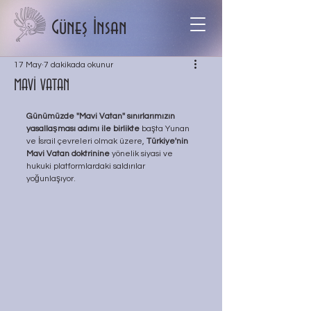
Güneş İnsan
17 May
7 dakikada okunur
MAVİ VATAN
Günümüzde ''Mavi Vatan'' sınırlarımızın 
yasallaşması adımı ile birlikte 
başta Yunan 
ve İsrail çevreleri olmak üzere, 
Türkiye'nin 
Mavi Vatan doktrinine
 yönelik siyasi ve 
hukuki platformlardaki saldırılar 
yoğunlaşıyor.