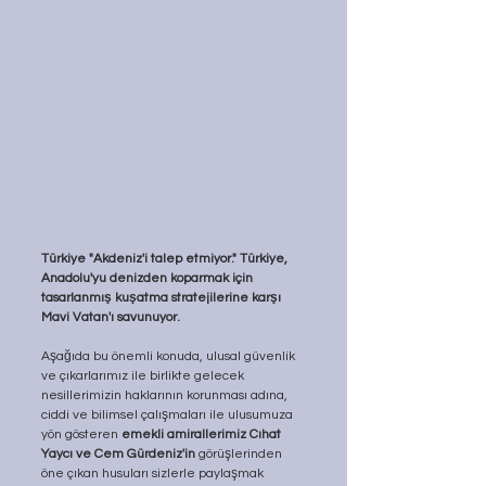
Türkiye "Akdeniz'i talep etmiyor." Türkiye, 
Anadolu'yu denizden koparmak için 
tasarlanmış kuşatma stratejilerine karşı 
Mavi Vatan'ı savunuyor.
Aşağıda bu önemli konuda, ulusal güvenlik 
ve çıkarlarımız ile birlikte gelecek 
nesillerimizin haklarının korunması adına, 
ciddi ve bilimsel çalışmaları ile ulusumuza 
yön gösteren 
emekli amirallerimiz Cıhat 
Yaycı ve Cem Gürdeniz'in
 görüşlerinden 
öne çıkan husuları sizlerle paylaşmak 