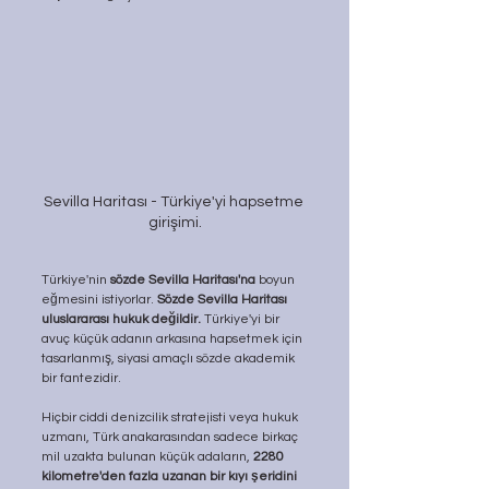
Sevilla Haritası - Türkiye'yi hapsetme 
girişimi.
Türkiye'nin 
sözde Sevilla Haritası'na
 boyun 
eğmesini istiyorlar. 
Sözde Sevilla Haritası 
uluslararası hukuk değildir. 
Türkiye'yi bir 
avuç küçük adanın arkasına hapsetmek için 
tasarlanmış, siyasi amaçlı sözde akademik 
bir fantezidir.
Hiçbir ciddi denizcilik stratejisti veya hukuk 
uzmanı, Türk anakarasından sadece birkaç 
mil uzakta bulunan küçük adaların, 
2280 
kilometre'den fazla uzanan bir kıyı şeridini 