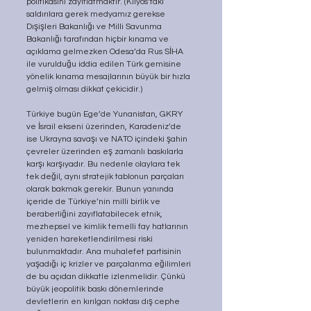
politikasını zayıflatmaktır. (Kilyos’taki 
saldırılara gerek medyamız gerekse 
Dışişleri Bakanlığı ve Milli Savunma 
Bakanlığı tarafından hiçbir kınama ve 
açıklama gelmezken Odesa’da Rus SİHA 
ile vurulduğu iddia edilen Türk gemisine 
yönelik kınama mesajlarının büyük bir hızla 
gelmiş olması dikkat çekicidir.)
Türkiye bugün Ege’de Yunanistan, GKRY 
ve İsrail ekseni üzerinden, Karadeniz’de 
ise Ukrayna savaşı ve NATO içindeki şahin 
çevreler üzerinden eş zamanlı baskılarla 
karşı karşıyadır. Bu nedenle olaylara tek 
tek değil, aynı stratejik tablonun parçaları 
olarak bakmak gerekir. Bunun yanında 
içeride de Türkiye’nin milli birlik ve 
beraberliğini zayıflatabilecek etnik, 
mezhepsel ve kimlik temelli fay hatlarının 
yeniden hareketlendirilmesi riski 
bulunmaktadır. Ana muhalefet partisinin 
yaşadığı iç krizler ve parçalanma eğilimleri 
de bu açıdan dikkatle izlenmelidir. Çünkü 
büyük jeopolitik baskı dönemlerinde 
devletlerin en kırılgan noktası dış cephe 