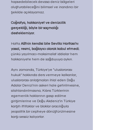
hapsedebilecek devasa deniz bölgeleri 
oluşturabileceğini bilimsel ve inandırıcı bir 
şekilde açıklayamaz.
Coğrafya, hakkaniyet ve denizcilik 
gerçekliği, böyle bir saçmalığı 
desteklemiyor.
Hatta 
AB'nin kendisi bile Sevilla Haritası'nı 
yasal, resmi, bağlayıcı olarak kabul etmedi
; 
çünkü yayılmacı-maksimalist iddialar hem 
hakkaniyete hem de sağduyuya aykırı.
Aynı zamanda, Türkiye'ye "uluslararası 
hukuk" hakkında ders vermeye kalkanlar, 
uluslararası anlaşmaları ihlal eden Doğu 
Adalar Denizi'nin askeri hale getirilmesine, 
silahlandırılmasına; Kıbrıs Türklerinin 
egemenlik haklarının gasp edilme 
girişimlerine ve Doğu Akdeniz'in Türkiye 
karşıtı ittifaklar ve bloklar aracılığıyla 
jeopolitik bir cepheye dönüştürülmesine 
karşı sessiz kalıyorlar.