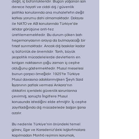
değil, iç bütünlükleridir. Bugün yaşanan son 
derece hayati ve ciddi dış / güvenlik 
politika konularında ana muhalefetin değil 
katkısı yorumu dahi olmamaktadır. Dolayısı 
ile NATO ve AB konularında Türkiye’de 
iktidar görüşüne anti-tez 
üretilememektedir. Bu durum çöken batı 
hegemonyasının arayıp da bulmayacağı bir 
fırsat sunmaktadır. Ancak dış baskılar kadar 
iç bütünlük de önemlidir. Tarih, büyük 
jeopolitik mücadelelerde devletlerin en 
kırılgan noktasının çoğu zaman iç cephe 
olduğunu göstermektedir. Musul meselesi 
bunun çarpıcı örneğidir. 1925’te Türkiye 
Musul davasına odaklanmışken Şeyh Said 
İsyanının patlak vermesi Ankara’nın 
dikkatini içerideki güvenlik sorunlarına 
çevirmiş, sonuçta İngiltere Musul 
konusunda istediğini elde etmiştir. İç cephe 
zayıfladığında dış mücadelede başarı şansı 
azalır.
Bu nedenle Türkiye’nin önündeki temel 
görev, Ege ve Karadeniz’deki kışkırtmalara 
kapılmadan Montrö rejimini korumak, 