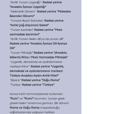
''Antik Yunan Uygarlığı''
  ifadesi yerine 
''Anadolu İyonya Uygarlığı''
''Helenistik Dönem''
  ifadesi yerine ''Makedon 
İskender Dönemi''
''Yunanlı filozof Sokrates'' 
ifadesi yerine 
''Antik Çağ düşünürü Sokrat''
''Yunan kavimleri''
ifadesi yerine
''Mora 
yarımadası kavimleri''
''Antik Yunan-Helen dili ya da yunan dili''
ifadesi yerine
''Anadolu İyonya Dili-İyonya 
Dili''
''Yunan Mitolojisi''
 ifadesi yerine ''(Anadolu 
kökenli) Atina / Mora Yarımadası Mitolojisi''
''Uygarlık, demokrasi ve aydınlanmanın 
merkezi Atina”
ifadesi yerine “Uygarlık, 
demokrasi ve aydınlanmanın merkezi 
Türkiye-Anadolu-Aydın-Antik Milet”
''Bizans''
ifadesi yerine ''Doğu Roma''
''Turkey''
 ifadesi yerine ''Türkiye''
Ayrıca tarih terminolojisinde kullanılan 
''Rum''
 ve 
''Rumi''
 tanımları 
''yunan-grek-
greek-helen''
 anlamına gelmez. Bir dönem 
Roma ve Doğu Roma
 imparatorluğu 
coğrafyalarında yaşayan halkları 