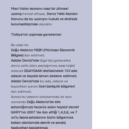
Mavi Vatan kavramı nasıl bir zihinsel 
uyanışı
 temsil ettiyse, 
Deniz Yetki Alanları 
Kanunu da bu uyanışın hukuki ve stratejik 
kurumsallaşması
 olacaktır.
Türkiye'nin yapması gerekenler
Bu yasa ile; 
Doğu Akdeniz MEB’i (Münhasır Ekonomik 
Bölgesi)
 ilan edilmeli; 
Adalar Denizi'nde
 (Ege’de) gelecekte 
deniz yetki alanı paylaşımına esas teşkil 
edecek 
EGAYDAAK statüsündeki 153 ada 
adacık ve kayalık ismen deklare edilmeli;
Adalar Denizi'nde
 bu ada, adacık ve 
kayalıkları içeren 
özel balıkçılık bölgeleri 
ilan edilmeli;
Ayrıca bu yasanın onaylanması ile aynı 
zamanda 
Doğu Akdeniz’de kıta 
sahanlığımıza tecavüz eden haydut devlet 
GKRY’nin 2007 ‘de ilan ettiği 1,4,5,6, ve 7 
no’lu lisans sahalarının bizim bölgemize 
bakan alanlarında sismik ve sondaj 
faaliyetleri başlatılmalı
;