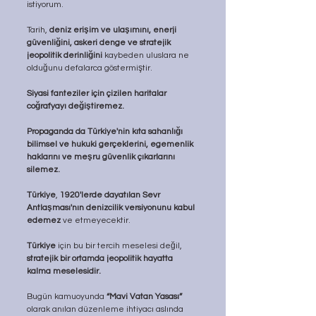
istiyorum.
Tarih, 
deniz erişim ve ulaşımını, enerji 
güvenliğini, askeri denge ve stratejik 
jeopolitik derinliğini
 kaybeden uluslara ne 
olduğunu defalarca göstermiştir.
Siyasi fanteziler için çizilen haritalar 
coğrafyayı değiştiremez.
Propaganda da Türkiye'nin kıta sahanlığı 
bilimsel ve hukuki gerçeklerini, egemenlik 
haklarını ve meşru güvenlik çıkarlarını 
silemez.
Türkiye
, 
1920'lerde dayatılan Sevr 
Antlaşması'nın denizcilik versiyonunu kabul 
edemez 
ve etmeyecektir.
Türkiye
 için bu bir tercih meselesi değil, 
stratejik bir ortamda jeopolitik hayatta 
kalma meselesidir.
Bugün kamuoyunda 
“Mavi Vatan Yasası” 
olarak anılan düzenleme ihtiyacı aslında 