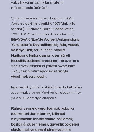
yaklaşık yarım asırlık bir stratejik 
mücadelenin ürünüdür. 
Çünkü mesele yalnızca bugünün Doğu 
Akdeniz gerilimi değildir. 1976’daki kıta 
sahanlığı krizinden Bern Mutabakatına, 
1995 TBMM kararından Kardak krizine, 
EGAYDAAK (Ege’de Aidiyeti Anlaşmalarla 
Yunanistan’a Devredilmemiş Ada, Adacık 
ve Kayalıklar) 
sorunundan 
Seville 
Haritası'na kadar uzanan uzun süreli 
jeopolitik baskının
 sonucudur. Türkiye artık 
deniz yetki alanlarını parçalı mevzuatla 
değil, 
tek bir stratejik devlet aklıyla 
yönetmek zorundadır.
Egemenlik yalnızca uluslararası hukukta tez 
savunmakla ya da Mavi Vatan sloganını her 
yerde kullanmayla oluşmaz. 
Ruhsat vermek, vergi koymak, yabancı 
faaliyetleri denetlemek, bilimsel 
araştırmaları izin sistemine bağlamak, 
balıkçılığı düzenlemek, güvenlik bölgeleri 
oluşturmak ve gerektiğinde yaptırım 