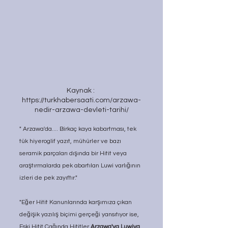
Kaynak : 
https://turkhabersaati.com/arzawa-
nedir-arzawa-devleti-tarihi/
" Arzawa'da.... Birkaç kaya kabartması, tek 
tük hiyeroglif yazıt, mühürler ve bazı 
seramik parçaları dışında bir Hitit veya 
araştırmalarda pek abartılan Luwi varlığının 
izleri de pek zayıftır."
"Eğer Hitit Kanunlarında karşımıza çıkan 
değişik yazılış biçimi gerçeği yansıtıyor ise, 
Eski Hitit Çağında Hititler 
Arzawa'ya Luwiya 