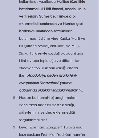
kullanıldığı; yazıtlarda 
Hattice (özellikle 
hatırlanmalı ki Hitit öncesi, Anadolu'nun 
yerlileridir)
, 
Sümerce, Türkçe gibi 
eklemeli dil sınıfından ve Hurrice gibi 
Kafkas dil sınıfından sözcüklerin
bulunması; üstüne yine Kaşka (Hatti ve 
Muşkilerle soydaş oldukları) ve Muşki 
(Saka Türkleriyle soydaş oldukları) gibi 
Hint-avrupa topluluğu ve dillerinden 
olmayan toplulukların varlığı ortada 
iken 
Anadolu'yu neden ısrarla Hint-
avrupalıların "anavatanı" yapma 
çabasında oldukları sorgulanmalıdır  ?...
Neden bu tip (sahte) araştırmaların 
daha fazla finansal destek aldığı, 
diğerlerinin ise desteklenmediği 
sorgulanmalıdır !
Luvici Eberhard Zangger'i Turova eski 
kazı başkanı Prof. Manfred Korfmann'ın 