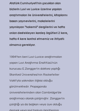
Atatürk Cumhuriyeti'nin çocukları olan 
bizlerin Luvi ve Luvice üzerine yapılan 
araştırmaları ile üniversitelerini, kitaplarını 
basan yayınevlerini, makalelerini 
yayınlayan "hakemli" dergilerini ve hatta 
onları destekleyen kardeş örgütleri 2 kere, 
hatta 4 kere kontrol etmemiz ve ihtiyatlı 
olmamız gerekiyor. 
1994'ten beri Luvi-Luvice araştırmaları 
yapan Luvi Araştırma Ensititüsü'nün 
kurucusu E.Zangger'ın doktora yaptığı 
Stanford Üniversitesi'nin Rockefeller 
Vakfı'yla yakından ilişkisi olduğu 
görülmektedir. Propaganda  
üniversitelerinden olan Cambridge'de 
araştırmacı olarak çalışmıştır. Zangger'ın 
çalıştığı ya da başkan veya üye olduğu 
dernek veya sivil toplum örgütlerinin 