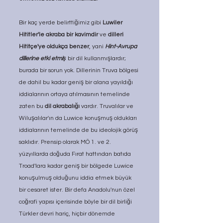
Bir kaç yerde belirttiğimiz gibi 
Luwiler 
Hititler'le akraba bir kavimdir
 ve 
dilleri 
Hititçe'ye oldukça benzer
, yani 
Hint-Avrupa 
dillerine etki etmiş 
bir dil kullanmışlardır; 
burada bir sorun yok. Dillerinin Truva bölgesi 
de dahil bu kadar geniş bir alana yayıldığı 
iddialarının ortaya atılmasının temelinde 
zaten bu 
dil akrabalığı 
vardır. Truvalılar ve 
Wiluşalılar'ın da Luwice konuşmuş oldukları 
iddialarının temelinde de bu ideolojik görüş 
saklıdır. Prensip olarak MÖ 1. ve 2. 
yüzyıllarda doğuda Fırat hattından batıda 
Troad'lara kadar geniş bir bölgede Luwice 
konuşulmuş olduğunu iddia etmek büyük 
bir cesaret ister. Bir defa Anadolu'nun özel 
coğrafi yapısı içerisinde böyle bir dil birliği 
Türkler devri hariç, hiçbir dönemde 