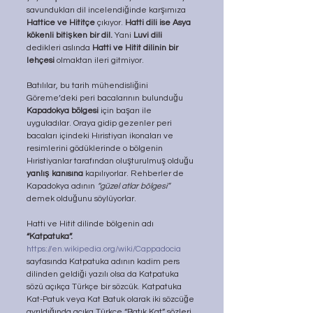
savundukları dil incelendiğinde karşımıza 
Hattice ve Hititçe 
çıkıyor. 
Hatti dili ise Asya 
kökenli bitişken bir dil.
 Yani 
Luvi dili
dedikleri aslında 
Hatti ve Hitit dilinin bir 
lehçesi 
olmaktan ileri gitmiyor.
Batılılar, bu tarih mühendisliğini 
Göreme’deki peri bacalarının bulunduğu 
Kapadokya bölgesi
 için başarı ile 
uyguladılar. Oraya gidip gezenler peri 
bacaları içindeki Hıristiyan ikonaları ve 
resimlerini gödüklerinde o bölgenin 
Hıristiyanlar tarafından oluşturulmuş olduğu 
yanlış kanısına
 kapılıyorlar. Rehberler de 
Kapadokya adının 
“güzel atlar bölgesi”
demek olduğunu söylüyorlar. 
Hatti ve Hitit dilinde bölgenin adı 
“Katpatuka”.
https://en.wikipedia.org/wiki/Cappadocia
sayfasında Katpatuka adının kadim pers 
dilinden geldiği yazılı olsa da Katpatuka 
sözü açıkça Türkçe bir sözcük. Katpatuka 
Kat-Patuk veya Kat Batuk olarak iki sözcüğe 
ayrıldığında açıka Türkçe “Batık Kat” sözleri 