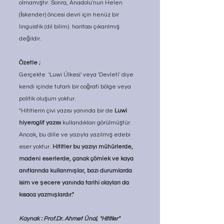
olmamıştır. Sonra, Anadolu'nun Helen 
(İskender) öncesi devri için henüz bir 
linguistik (dil bilim)  haritası çıkarılmış 
değildir.
Özetle ;
Gerçekte  'Luwi Ülkesi' veya 'Devleti' diye 
kendi içinde tutarlı bir coğrafi bölge veya 
politik oluşum yoktur.
"Hititlerin çivi yazısı yanında bir de 
Luwi 
hiyeroglif yazısı
 kullandıkları görülmüştür. 
Ancak, bu dille ve yazıyla yazılmış edebi 
eser yoktur. 
Hititler bu yazıyı mühürlerde, 
madeni eserlerde, çanak çömlek ve kaya 
anıtlarında kullanmışlar, bazı durumlarda 
isim ve şecere yanında tarihi olayları da 
kısaca yazmışlardır."
Kaynak : Prof.Dr. Ahmet Ünal, "Hititler"