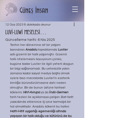
Güneş İnsan
12 Oca 2023
8 dakikada okunur
LUVİ-LUWİ MESELESİ…
Güncelleme tarihi:
6 Nis 2025
Tarihin her dönemine ait bir yaşam 
barındıran 
Anadolu
 topraklarında 
Luviler 
adlı gizemli bir halk yaşamıştır. Gizemli 
halk nitelemesini koyuyorum çünkü; 
bugüne kadar Luviler ile ilgili yeterli doygun 
bir bilgi sağlanamadı. Bu yetersizlik yakın 
zamana kadar sosyal medya başta olmak 
üzere bazı mecralarda Luviler'in ezoterik 
kimliğe büründürülmesine dahi neden 
olmuştur. Bir de bunun üstüne tarihsel 
köklerini 
Hint-Avrupa
ya da
İndo-Germen
tarih tezleri ile açıklamaya çalışan 
Batı tarih 
yazıcıları
 da eklenince iş iyice karmaşık bir 
hal almaktadır. Anadolu kökenli bu halkın
Hatti-Hitit uygarlığı egemenliği altında 
yaşayan bir halk olduğu ve kütürünü de bu 