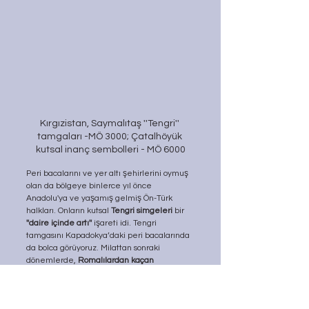
Kırgızistan, Saymalıtaş ''Tengri'' 
tamgaları -MÖ 3000; Çatalhöyük 
kutsal inanç sembolleri - MÖ 6000
Peri bacalarını ve yer altı şehirlerini oymuş 
olan da bölgeye binlerce yıl önce 
Anadolu'ya ve yaşamış gelmiş Ön-Türk 
halkları. Onların kutsal 
Tengri simgeleri
 bir 
''daire içinde artı''
 işareti idi. Tengri 
tamgasını Kapadokya’daki peri bacalarında 
da bolca görüyoruz. Milattan sonraki 
dönemlerde, 
Romalılardan kaçan 
Hıristiyanlar
 bu bölgeye gelip 
peri 
bacalarının içlerindeki Tengri simgesinin
üzerine kendi dini resimlerini boyadılar. Bu 