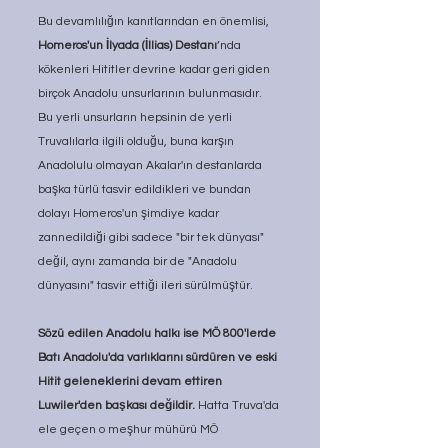
Bu devamlılığın kanıtlarından en önemlisi, 
Homeros'un İlyada (İllias) Destanı
’nda 
kökenleri Hititler devrine kadar geri giden 
birçok Anadolu unsurlarının bulunmasıdır. 
Bu yerli unsurların hepsinin de yerli 
Truvalılarla ilgili olduğu, buna karşın 
Anadolulu olmayan Akalar'ın destanlarda 
başka türlü tasvir edildikleri ve bundan 
dolayı Homeros'un şimdiye kadar 
zannedildiği gibi sadece "bir tek dünyası" 
değil, aynı zamanda bir de "Anadolu 
dünyasını" tasvir ettiği ileri sürülmüştür.
Sözü edilen Anadolu halkı ise MÖ 800'lerde 
Batı Anadolu'da varlıklarını sürdüren ve eski 
Hitit geleneklerini devam ettiren 
Luwiler'den başkası değildir. 
Hatta Truva'da 
ele geçen o meşhur mühürü MÖ 