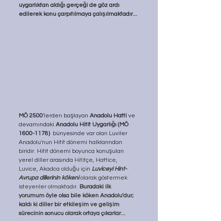
uygarlıktan aldığı gerçeği de göz ardı 
edilerek konu çarpıtılmaya çalışılmaktadır...
MÖ 2500
'lerden başlayan 
Anadolu Hatti
 ve 
devamındaki 
Anadolu Hitit Uygarlığı (MÖ 
1600-1178)
  bünyesinde var olan Luviler 
Anadolu'nun Hitit dönemi halklarından 
biridir. Hitit dönemi boyunca konuşulan 
yerel diller arasında 
Hititçe
, 
Hattice
, 
Luvice
, 
Akadca
 olduğu için 
Luviceyi Hint-
Avrupa dillerinin kökeni 
olarak göstermek 
isteyenler olmaktadır. 
Buradaki ilk 
yorumum öyle olsa bile köken Anadolu'dur; 
kaldı ki diller bir etkileşim ve gelişim 
sürecinin sonucu olarak ortaya çıkarlar...