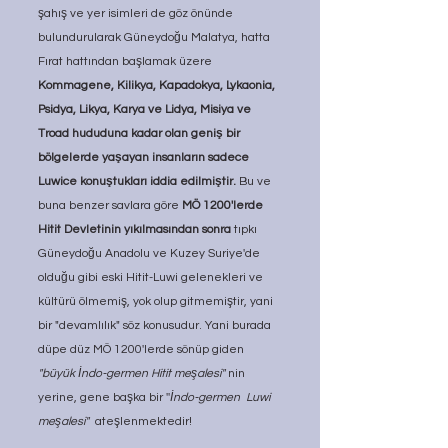
şahış ve yer isimleri de göz önünde 
bulundurularak Güneydoğu Malatya, hatta 
Fırat hattından başlamak üzere 
Kommagene, Kilikya, Kapadokya, Lykaonia, 
Psidya, Likya, Karya ve Lidya, Misiya ve 
Troad hududuna kadar olan geniş bir 
bölgelerde yaşayan insanların sadece 
Luwice konuştukları iddia edilmiştir. 
Bu ve 
buna benzer savlara göre 
MÖ 1200'lerde 
Hitit Devletinin yıkılmasından sonra
 tıpkı 
Güneydoğu Anadolu ve Kuzey Suriye'de 
olduğu gibi eski Hitit-Luwi gelenekleri ve 
kültürü ölmemiş, yok olup gitmemiştir, yani 
bir "devamlılık" söz konusudur. Yani burada 
düpe düz MÖ 1200'lerde sönüp giden 
"büyük İndo-germen Hitit meşalesi" 
nin 
yerine, gene başka bir ''
İndo-germen  Luwi 
meşalesi"
  ateşlenmektedir!