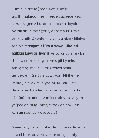
Tüm bunlara rağmen 
Pan-Luwist 
araştırmalarda, metinlerde yüzlerce kez 
karşılaştığımız bu katip hatasına dayalı 
olarak akıl almaz görüşler öne sürülür ve 
sanki etnik kökenleri hakkında hiçbir bilgiye 
sahip olmadığımız 
tüm Arzawa Ülkeleri 
halkları Luwi asıllıymış 
ve bütünüyle tek bir 
dil Luwice konuşuyorlarmış gibi yanlış 
sonuçlar çıkarılır. Eğer Arzawa halkı 
gerçekten tümüyle Luwi, yani Hititler'le 
kardeş bir kavim idiyseler, ta Eski Hitit 
devrinden beri her iki kavim arasında da 
sürdürülen amansız mücadeleyi, savaşları, 
yağmaları, sürgünleri, tutsaklar, dökülen 
kanları nasıl açıklayacağız?
Gene bu yanıltıcı haberden hareketle Pan-
Luwist teoriler-varsayımlar geliştirilmiş, 