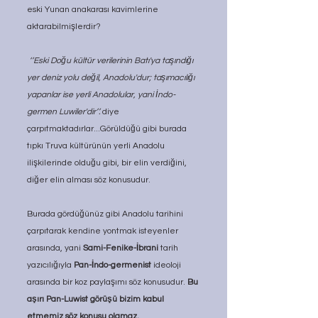
eski Yunan anakarası kavimlerine 
aktarabilmişlerdir?
‘’Eski Doğu kültür verilerinin Batı'ya taşındığı 
yer deniz yolu değil, Anadolu'dur; taşımacılığı 
yapanlar ise yerli Anadolular, yani İndo-
germen Luwiler'dir’’.
 diye 
çarpıtmaktadırlar...Görüldüğü gibi burada 
tıpkı Truva kültürünün yerli Anadolu 
ilişkilerinde olduğu gibi, bir elin verdiğini, 
diğer elin alması söz konusudur. 
Burada gördüğünüz gibi Anadolu tarihini 
çarpıtarak kendine yontmak isteyenler 
arasında, yani 
Sami-Fenike-İbrani 
tarih 
yazıcılığıyla 
Pan-İndo-germenist 
ideoloji 
arasında bir koz paylaşımı söz konusudur. 
Bu 
aşırı Pan-Luwist görüşü bizim kabul 
etmemiz söz konusu olamaz.