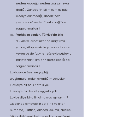
neden kovduğu, neden ona sahtekar 
dediği, Zangger'in bilim camiasında 
ciddiye alınmadığı, ancak "bazı 
çevrelerce" neden "parlatıldığı" da 
sorgulanmalıdır !
Yurtdışını bırakın, Türkiye'de bile
''Luviler/Luvice'' üzerine araştırma 
yapan, kitap, makale yazıp konferans 
veren ve de "Luvileri süsleyip püsleyip 
parlatanları" kimlerin desteklediği de 
sorgulanmalıdır !
Luvi-Luvice üzerine yaptığım 
araştırmalarımdan çıkardığım sonuçlar:
Luvi diye bir halk / etnik yok.
Luvi diye bir devlet / uygarlık yok.
Luvice diye bir dilin olma olasılığı var mı? 
Olabilir de olmayabilir de! Hitit yazıtları 
Sümerce, Hattice, Akadca, Asurca, Nesice 
(Hitit dili) kökenli kelimeler barındırır. Yani 