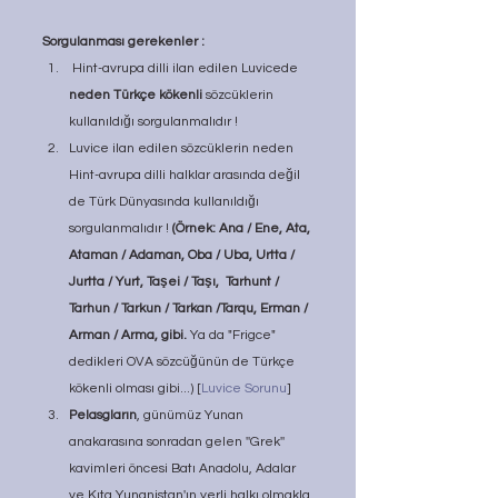
Sorgulanması gerekenler :
 Hint-avrupa dilli ilan edilen Luvicede 
neden Türkçe kökenli
 sözcüklerin 
kullanıldığı sorgulanmalıdır !
Luvice ilan edilen sözcüklerin neden 
Hint-avrupa dilli halklar arasında değil 
de Türk Dünyasında kullanıldığı 
sorgulanmalıdır ! 
(Örnek: Ana / Ene, Ata, 
Ataman / Adaman, Oba / Uba, Urtta / 
Jurtta / Yurt, Taşei / Taşı,  Tarhunt / 
Tarhun / Tarkun / Tarkan /Tarqu, Erman / 
Arman / Arma, gibi.
 Ya da "Frigce" 
dedikleri OVA sözcüğünün de Türkçe 
kökenli olması gibi...) [
Luvice Sorunu
]
Pelasgların
, günümüz Yunan 
anakarasına sonradan gelen ''Grek'' 
kavimleri öncesi Batı Anadolu, Adalar 
ve Kıta Yunanistan'ın yerli halkı olmakla 