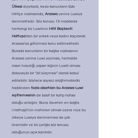
Ülkesi 
diyorlardı, keza kanunların Eski 
Hititçe nüshasında, 
Arzawa 
yerine Luwiya 
denmektedir. Söz konusu 19.maddede 
herhangi bir Luwilinin 
Hitit Başkenti 
Hattuşa
'dan bir erkek veya kadını kaçırarak 
Arzawa'ya götürmesi konu edilmektedir. 
Burada kanunların bir başka nüshasının 
Arzawa yerine Luwi yazması, herhalde 
insan hırsızlığı yapan kişinin Luwili olması 
dolayısıyla bir "dil sürçmesi" olarak kabul 
edilebilir; böylece sayısız araştırmalarda 
haddinden 
fazla abartılan bu Arzawa-Luwi 
eşitlemesinin
 de basit bir katip hatası 
olduğu anlaşılır. Buna ilaveten en başta 
I.Hattuşili'nin metinleri olmak üzere niye bu 
ülkeye Luwiya denmemesi de çok 
önemlidir ve bir çelişki söz konusu 
olduğunun açık kanıtıdır.