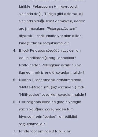
birlikte, Pelasgcanın Hint-avrupa dil 
sınıfında değil, Türkçe gibi eklemel dil 
sınıfında olduğu kanıtlanmışken, neden 
araştırmacıların 
"Pelasgca/Luvice" 
diyerek iki farklı sınıfta yer alan dilleri 
birleştirdikleri sorgulanmalıdır !
Birçok Pelasgca sözcüğün Luvice ilan 
edilip edilmediği sorgulanmalıdır ! 
Hatta neden Pelasgların ısrarla "Luvi" 
ilan edilmek istendiği sorgulanmalıdır !
Neden ilk dönemdeki araştırmalarda 
"Hittite-Moschi (Muşki)" yazarken şimdi 
"Hitit-Luvice" yazdıkları sorgulanmalıdır !
Her bölgenin kendine göre hiyeroglif 
yazıtı olduğuna göre, neden tüm 
hiyerogliflerin "Luvice" ilan edildiği 
sorgulanmalıdır !
Hititler döneminde 8 farklı dilin 