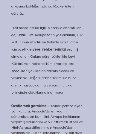
arkasına baktığımızda da Rockefeller'ı 
görürüz.
Luvi meselesi ile ilgili bir başka önemli konu 
da, Batılı Hint-Avrupa tarih yazıcılarının, Luvi 
kültürünün istedikleri şekilde anlatılması 
için özellikle 
yerel rehberlerimizi 
seçmiş 
olmalarıdır. Onlara göre, böylelikle Luvi 
Kültürü yerli yabancı tüm ziyaretçilere  
istedikleri şekilde anlatılmış olacak ve 
yayılacak. Değerli rehberlerimizin buna 
alet olmayacaklarına ve sorumluluklarının 
bilincinde olduklarına inanıyorum.
Özetlemek gerekirse ;
 Luvileri pompalayan 
batı kültürü, Anadolu’da en kadim 
dönemlerden beri Hint-Avrupa halklarının 
yaşamış olduklarını kabul ettirmek istiyor ve 
Hint-Avrupa dillerinin de Anadolu’dan 
yayılmış olduklarını savunuyor. Luvi dili diye 