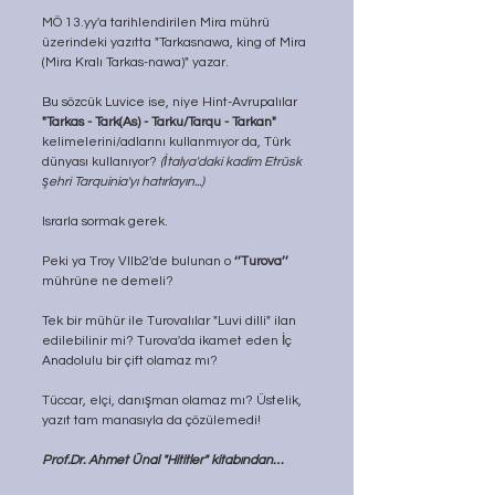
MÖ 13.yy'a tarihlendirilen Mira mührü 
üzerindeki yazıtta "Tarkasnawa, king of Mira 
(Mira Kralı Tarkas-nawa)" yazar.
Bu sözcük Luvice ise, niye Hint-Avrupalılar 
"Tarkas - Tark(As) - Tarku/Tarqu - Tarkan"
kelimelerini/adlarını kullanmıyor da, Türk 
dünyası kullanıyor? 
(İtalya'daki kadim Etrüsk 
şehri Tarquinia'yı hatırlayın...)
Israrla sormak gerek.
Peki ya Troy VIIb2'de bulunan o 
‘’Turova’’
mührüne ne demeli?
Tek bir mühür ile Turovalılar "Luvi dilli" ilan 
edilebilinir mi? Turova'da ikamet eden İç 
Anadolulu bir çift olamaz mı?
Tüccar, elçi, danışman olamaz mı? Üstelik, 
yazıt tam manasıyla da çözülemedi!
Prof.Dr. Ahmet Ünal "Hititler" kitabından…