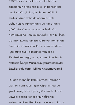
1200'lerden sonraki devire tarihleme 
çabalarının arkasında bile Hititler sonrası 
Luwi varlığı için ipuçları bulma eğilimi 
saklıdır. Ama daha da önemlisi, Eski 
Doğu'nun kültür verilerini ve nimetlerini 
günümüz Yunan anakasına, Hellas'a 
aktaranlar da Fenikeliler değil, işte bu İndo-
germen Luwilerdir! Bu kültür verilerinin en 
önemlileri arasında alfabe yazısı vardır ve 
işte bu yazıyı Hellas'a taşıyanlar da 
Fenikeliler değil, İndo-germen Luwilerdir. 
Yakında İyonya Mucizesini yaratanların da 
Luwiler olduklarını işitirsek, şaşmayalım !
Burada mantığın kabul etmesi imkansız 
olan bir hata yapılmıştır: Öğrenilmesi ve 
yazılması çok zor hiyeroglif yazısı kullanan 
Luwiler acaba kendilerinin öğrenip 
kullanmadıkları Fenike yazısını nasıl olup da 