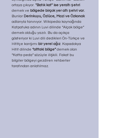
ortaya çıkıyor. 
''Batık kat'' ise yeraltı şehri 
demek ve 
bölgede birçok yer altı şehri var.
Bunlar 
Derinkuyu, Özlüce, Mazi ve Özkonak
adlarıyla tanınıyor. Wikipedia kaynağında 
Katpatuka adının Luvi dilinde “Alçak bölge” 
demek olduğu yazılı. Bu da açıkça 
gösteriyor ki Luvi dili dedikleri Ön-Türkçe ve 
Hititçe karışımı 
bir yerel ağız
. Kapadokya 
Hitit dilinde 
“alttaki bölge” 
demek olan 
“Katta-peda” sözüyle ilişkili. Fakat bu 
bilgiler bölgeyi gezdiren rehberler 
tarafından anlatılmaz.