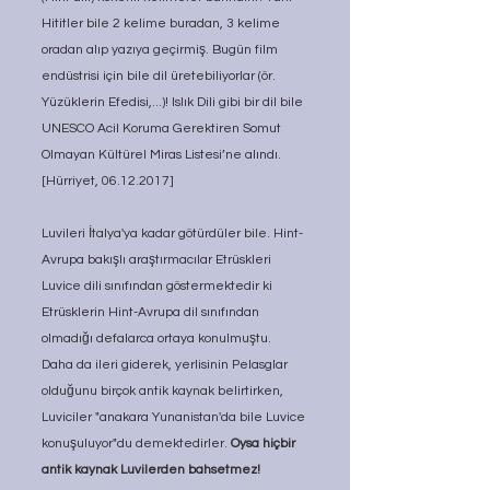
Hititler bile 2 kelime buradan, 3 kelime 
oradan alıp yazıya geçirmiş. Bugün film 
endüstrisi için bile dil üretebiliyorlar (ör. 
Yüzüklerin Efedisi,...)! Islık Dili gibi bir dil bile 
UNESCO Acil Koruma Gerektiren Somut 
Olmayan Kültürel Miras Listesi’ne alındı. 
[Hürriyet, 06.12.2017] 
Luvileri İtalya'ya kadar götürdüler bile. Hint-
Avrupa bakışlı araştırmacılar Etrüskleri 
Luvice dili sınıfından göstermektedir ki 
Etrüsklerin Hint-Avrupa dil sınıfından 
olmadığı defalarca ortaya konulmuştu. 
Daha da ileri giderek, yerlisinin Pelasglar 
olduğunu birçok antik kaynak belirtirken, 
Luviciler "anakara Yunanistan'da bile Luvice 
konuşuluyor"du demektedirler. 
Oysa hiçbir 
antik kaynak Luvilerden bahsetmez!