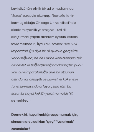
Luvi sözünün etnik bir ad olmadığını da 
"Soros" bursuyla okumuş, Rockefeller'in 
kurmuş olduğu Chicago Üniversitesi'nde 
akademisyenlik yapmış ve Luvi dili 
araştırması yapan akademisyenin kendisi 
söylemektedir ; İlya Yakubovich: 
"Ne Luvi 
İmparatorluğu diye bir oluşumun gerçekte 
var olduğuna, ne de Luvice konuşanların tek 
bir devlet ile bağdaştırıldığına dair hiçbir ipucu 
yok. Luvi İmparatorluğu diye bir olgunun 
aslında var olmayışı ve Luvi etnik kökeninin 
tanımlanmasında ortaya çıkan tüm bu 
sorunlar hayal kırıklığı yaratmamalıdır" 
(!)  
demektedir... 
Demek ki, hayal kırıklığı yaşamamak için, 
olmasını arzuladıkları "şeyi" "yaratmak" 
zorundalar !