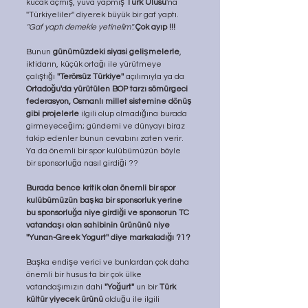
kucak açmış, yuva yapmış 
Türk Ulusu
'na 
''Türkiyeliler'' diyerek büyük bir gaf yaptı. 
''Gaf yaptı demekle yetinelim''.
Çok ayıp !!!
Bunun 
günümüzdeki siyasi gelişmelerle
, 
iktidarın, küçük ortağı ile yürütmeye 
çalıştığı 
''Terörsüz Türkiye'' 
açılımıyla ya da 
Ortadoğu'da yürütülen BOP tarzı sömürgeci 
federasyon, Osmanlı millet sistemine dönüş 
gibi projelerle 
ilgili olup olmadığına burada 
girmeyeceğim; gündemi ve dünyayı biraz 
takip edenler bunun cevabını zaten verir. 
Ya da önemli bir spor kulübümüzün böyle 
bir sponsorluğa nasıl girdiği ??
Burada bence kritik olan önemli bir spor 
kulübümüzün başka bir sponsorluk yerine 
bu sponsorluğa niye girdiği ve sponsorun TC 
vatandaşı olan sahibinin ürününü niye 
''Yunan-Greek Yogurt'' diye markaladığı ?1?
Başka endişe verici ve bunlardan çok daha 
önemli bir husus ta bir çok ülke 
vatandaşımızın dahi 
''Yoğurt''
 un bir 
Türk 
kültür yiyecek ürünü
 olduğu ile ilgili 