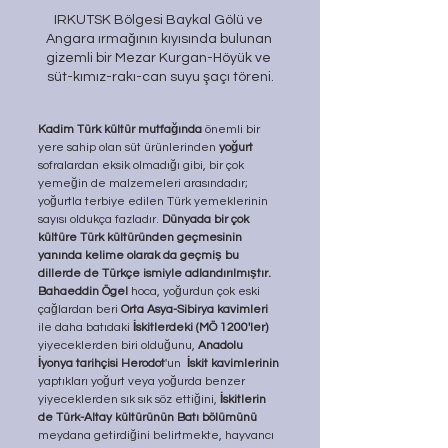
IRKUTSK Bölgesi Baykal Gölü ve 
Angara ırmağının kıyısında bulunan 
gizemli bir Mezar Kurgan-Höyük ve 
süt-kımız-rakı-can suyu şaçı töreni.
Kadim Türk kültür mutfağında
 önemli bir 
yere sahip olan süt ürünlerinden 
yoğurt 
sofralardan eksik olmadığı gibi, bir çok 
yemeğin de malzemeleri arasındadır; 
yoğurtla terbiye edilen Türk yemeklerinin 
sayısı oldukça fazladır. 
Dünyada bir çok 
kültüre Türk kültüründen geçmesinin 
yanında kelime olarak da geçmiş bu 
dillerde de Türkçe ismiyle adlandırılmıştır. 
Bahaeddin Ögel 
hoca, yoğurdun çok eski 
çağlardan beri 
Orta Asya-Sibirya kavimleri 
ile daha batıdaki 
İskitlerdeki (MÖ 1200'ler) 
yiyeceklerden biri olduğunu, 
Anadolu 
İyonya tarihçisi Herodot
'un  
İskit kavimlerinin 
yaptıkları yoğurt veya yoğurda benzer 
yiyeceklerden sık sık söz ettiğini, 
İskitlerin 
de Türk-Altay kültürünün Batı bölümünü 
meydana getirdiğini belirtmekte, hayvancı 