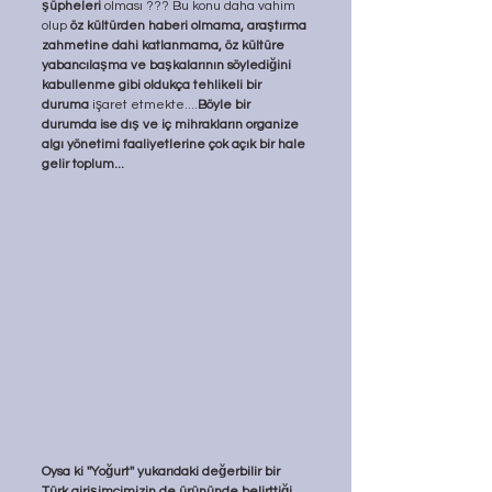
şüpheleri 
olması ??? Bu konu daha vahim 
olup 
öz kültürden haberi olmama, araştırma 
zahmetine dahi katlanmama, öz kültüre 
yabancılaşma ve başkalarının söylediğini 
kabullenme gibi oldukça tehlikeli bir 
duruma
 işaret etmekte....
Böyle bir 
durumda ise dış ve iç mihrakların organize 
algı yönetimi faaliyetlerine çok açık bir hale 
gelir toplum...
Oysa ki ''Yoğurt'' yukarıdaki değerbilir bir 
Türk girişimcimizin de ürününde belirttiği 