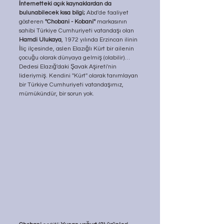
İnternetteki açık kaynaklardan da 
bulunabilecek kısa bilgi;
 Abd'de faaliyet 
gösteren 
''Chobani - Kobani''
 markasının 
sahibi Türkiye Cumhuriyeti vatandaşı olan 
Hamdi Ulukaya
, 1972 yılında Erzincan ilinin 
İliç ilçesinde, aslen Elazığlı Kürt bir ailenin 
çocuğu olarak dünyaya gelmiş (olabilir)…
Dedesi Elazığ'daki Şavak Aşireti'nin 
lideriymiş. Kendini ''Kürt'' olarak tanımlayan 
bir Türkiye Cumhuriyeti vatandaşımız, 
mümükündür, bir sorun yok.