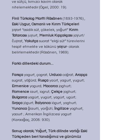
ve sütçü, kımızcı kavim olarak 
nitelemektedir (Ögel, 2000: 19).
Finli Türkolog Martti Räsänen 
(1893-1976) , 
Eski Uygur, Osmanlı ve Kırım Türkçeleri 
joγart “asidik süt, çökelek, yoğurt” 
Kırım 
Tatarcası
 juγurt, 
Memluk Kıpçakçası
 jaγurt/
čuγrat, 
Yakutça
 suorat “ekşi süt” türevlerini 
tespit etmekte ve kökünü 
yoγur
- olarak 
belirlemektedir (Räsänen, 1969).
Farklı dillerdeki durum...
Farsça
 yogurt, çograt; 
Urduca
 coġrat; 
Arapça
sugrat, yôġûrd; 
Rusça
 yaúrt, yagurt, yugurt; 
Ermenice
 yogurd; 
Macarca
 joghurt; 
Romence
 iaurt, iogrut; 
Çekçe 
joghurt; 
Bulgarca
 yogúrt, yugúrt, yagúrt, ugúrt; 
Sırpça
 jógurt; 
İtalyanca
 iógurt, yoghurt; 
Yunanca
 ğiaurti, yarğúti; 
İngilizce
 yoghurt, 
yaourt ; Amerikan İngilizcesi yogurt 
(Karaağaç, 2008: 930).
Sonuç olarak; Yoğurt, Türk dilinde varlığı Eski 
Türkçeden beri tanıdığımız ve günümüz 