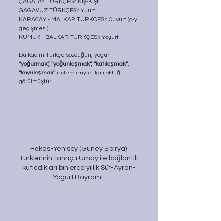
ÇAĞATAY TÜRKÇESİ: Kiş-Kişt
GAGAVUZ TÜRKÇESİ: Yuurt.
KARAÇAY - MALKAR TÜRKÇESİ: Cuvurt (c-y 
geçişmesi)
KUMUK - BALKAR TÜRKÇESİ: Yoğurt
Bu kadim Türkçe sözcüğün, yogur- 
“yoğurmak”, ''yoğunlaşmak'', ''katılaşmak''
, 
''koyulaşmak''
 eylemleriyle ilgili olduğu 
görülmüştür.
Hakas-Yenisey (Güney Sibirya) 
Türklerinin Tanrıça Umay ile bağlantılı 
kutladıkları binlerce yıllık Süt-Ayran-
Yogurt Bayramı..