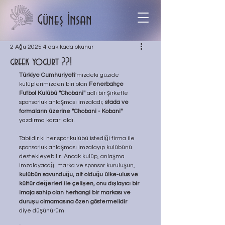
Güneş İnsan
2 Ağu 2025
4 dakikada okunur
greek yogurt ??!
Türkiye Cumhuriyeti
'mizdeki güzide 
kulüplerimizden biri olan 
Fenerbahçe 
Futbol Kulübü
''Chobani'' 
adlı bir şirketle 
sponsorluk anlaşması imzaladı; 
stada ve 
formaların üzerine ''Chobani - Kobani''
yazdırma kararı aldı. 
Tabiidir ki her spor kulübü istediği firma ile 
sponsorluk anlaşması imzalayıp kulübünü 
destekleyebilir. Ancak kulüp, anlaşma 
imzalayacağı marka ve sponsor kuruluşun, 
kulübün savunduğu, ait olduğu ülke-ulus ve 
kültür değerleri ile çelişen, onu dışlayıcı bir 
imaja sahip olan herhangi bir markası ve 
duruşu olmamasına özen göstermelidir
diye düşünürüm.