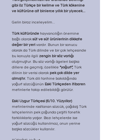
gibi öz Türkçe bir kelime ve Türk kökenine 
ve kültürüne ait binlerce yıllık bir yiyecek...
Gelin biraz inceleyelim...
Türk kültüründe
 hayvancılığın önemine 
bağlı olarak 
süt ve süt ürünlerinin dikkate 
değer bir yeri 
vardır. Bunun bir sonucu 
olarak da Türk dilinde ve bir çok lehçesinde 
bu konuyla ilgili
 zengin bir söz varlığı 
oluşmuştur. Bu söz varlığı ögeleri başka 
dillere de geçmiş; özellikle 
“yoğurt”,
 Türk 
dilinin bir verisi olarak 
pek çok dilde yer 
almıştır. 
Türk dili tarihine bakıldığında 
yoğurt sözcüğünün 
Eski Türkçeden itibaren 
metinlerle takip edilebildiği görülür.
Eski Uygur Türkçesi (6/10. Yüzyıllar) 
metinlerinde rastlanan sözcük, çağdaş Türk 
lehçelerinin pek çoğunda çeşitli fonetik 
farklılıklarla yaşar. Bazı lehçelerde ise 
yoğurt sözcüğü kullanılmaz, onun yerine 
başka sözcükler kullanılır.