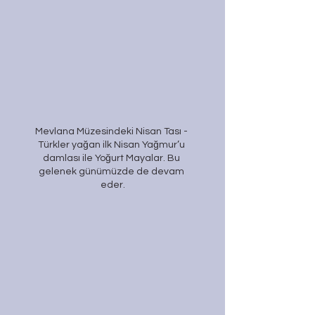
Mevlana Müzesindeki Nisan Tası - 
Türkler yağan ilk Nisan Yağmur’u 
damlası ile Yoğurt Mayalar. Bu 
gelenek günümüzde de devam 
eder.