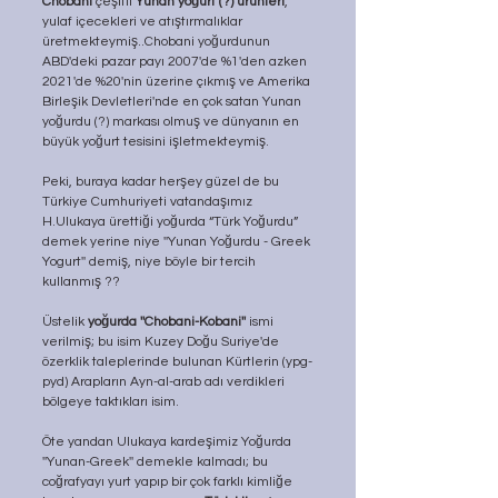
Chobani
 çeşitli 
Yunan yoğurt (?) ürünleri
, 
yulaf içecekleri ve atıştırmalıklar 
üretmekteymiş..Chobani yoğurdunun 
ABD'deki pazar payı 2007'de %1'den azken 
2021'de %20'nin üzerine çıkmış ve Amerika 
Birleşik Devletleri'nde en çok satan Yunan 
yoğurdu (?) markası olmuş ve dünyanın en 
büyük yoğurt tesisini işletmekteymiş. 
Peki, buraya kadar herşey güzel de bu 
Türkiye Cumhuriyeti vatandaşımız 
H.Ulukaya ürettiği yoğurda “Türk Yoğurdu” 
demek yerine niye ''Yunan Yoğurdu - Greek 
Yogurt'' demiş, niye böyle bir tercih 
kullanmış ?? 
Üstelik 
yoğurda ''Chobani-Kobani''
 ismi 
verilmiş; bu isim Kuzey Doğu Suriye'de 
özerklik taleplerinde bulunan Kürtlerin (ypg-
pyd) Arapların Ayn-al-arab adı verdikleri 
bölgeye taktıkları isim.
Öte yandan Ulukaya kardeşimiz Yoğurda 
''Yunan-Greek'' demekle kalmadı; bu 
coğrafyayı yurt yapıp bir çok farklı kimliğe 