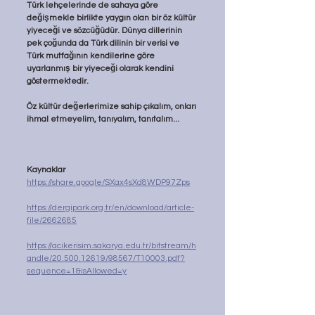
Türk lehçelerinde de sahaya göre 
değişmekle birlikte yaygın olan bir öz kültür 
yiyeceği ve sözcüğüdür. Dünya dillerinin 
pek çoğunda da Türk dilinin bir verisi ve 
Türk mutfağının kendilerine göre 
uyarlanmış bir yiyeceği olarak kendini 
göstermektedir.
Öz kültür değerlerimize sahip çıkalım, onları 
ihmal etmeyelim, tanıyalım, tanıtalım...
Kaynaklar
https://share.google/SXax4sXd8WDP97Zps
https://dergipark.org.tr/en/download/article-
file/2662685
https://acikerisim.sakarya.edu.tr/bitstream/h
andle/20.500.12619/98567/T10003.pdf?
sequence=1&isAllowed=y