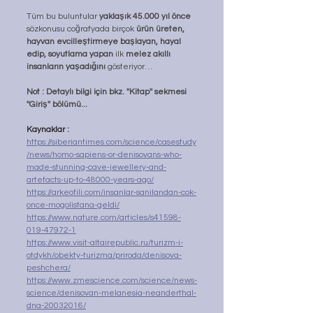
Tüm bu buluntular
 yaklaşık 45.000 yıl önce
sözkonusu coğrafyada birçok 
ürün üreten, 
hayvan evcilleştirmeye başlayan, hayal 
edip, soyutlama yapan
 ilk 
melez akıllı 
insanların yaşadığını
 gösteriyor…
Not : Detaylı bilgi için bkz. ''Kitap'' sekmesi 
''Giriş'' bölümü...
Kaynaklar :
https://siberiantimes.com/science/casestudy
/news/homo-sapiens-or-denisovans-who-
made-stunning-cave-jewellery-and-
artefacts-up-to-48000-years-ago/
https://arkeofili.com/insanlar-sanilandan-cok-
once-mogolistana-geldi/
https://www.nature.com/articles/s41598-
019-47972-1
https://www.visit-altairepublic.ru/turizm-i-
otdykh/obekty-turizma/priroda/denisova-
peshchera/
https://www.zmescience.com/science/news-
science/denisovan-melanesia-neanderthal-
dna-20032016/