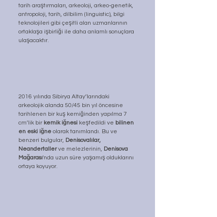
tarih araştırmaları, arkeoloji, arkeo-genetik, 
antropoloji, tarih, dilbilim (linguistic), bilgi 
teknolojileri gibi çeşitli alan uzmanlarının 
ortaklaşa işbirliği ile daha anlamlı sonuçlara 
ulaşacaktır.
2016 yılında Sibirya Altay’larındaki 
arkeolojik alanda 50/45 bin yıl öncesine 
tarihlenen bir kuş kemiğinden yapılma 7 
cm’lik bir 
kemik iğnesi
 keşfedildi ve 
bilinen 
en eski iğne
 olarak tanımlandı. Bu ve 
benzeri bulgular, 
Denisovalılar, 
Neandertaller 
ve melezlerinin, 
Denisova 
Mağarası
'nda uzun süre yaşamış olduklarını 
ortaya koyuyor.