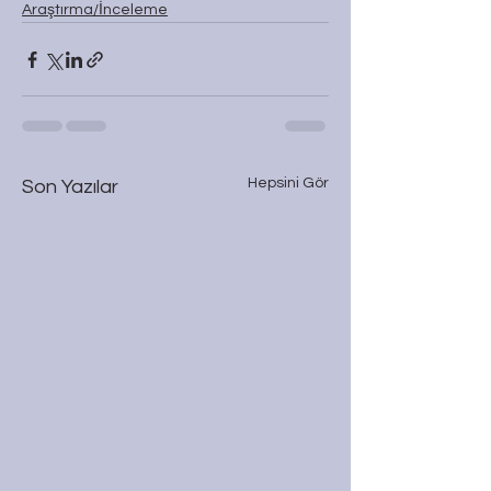
Araştırma/İnceleme
Hepsini Gör
Son Yazılar