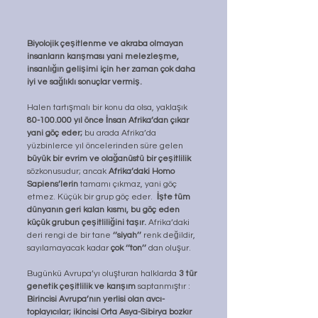
Biyolojik çeşitlenme ve akraba olmayan 
insanların karışması yani melezleşme, 
insanlığın gelişimi için her zaman çok daha 
iyi ve sağlıklı sonuçlar vermiş.
Halen tartışmalı bir konu da olsa, yaklaşık 
80-100.000 yıl önce İnsan Afrika’dan çıkar 
yani göç eder;
 bu arada Afrika’da 
yüzbinlerce yıl öncelerinden süre gelen 
büyük bir evrim ve olağanüstü bir çeşitlilik 
sözkonusudur; ancak 
Afrika’daki Homo 
Sapiens’lerin
 tamamı çıkmaz, yani göç 
etmez. Küçük bir grup göç eder.  
İşte tüm 
dünyanın geri kalan kısmı, bu göç eden 
küçük grubun çeşitliliğini taşır.
 Afrika’daki 
deri rengi de bir tane 
‘’siyah’’
 renk değildir, 
sayılamayacak kadar 
çok ‘’ton’’
 dan oluşur. 
Bugünkü Avrupa’yı oluşturan halklarda 
3 tür 
genetik çeşitlilik ve karışım
 saptanmıştır : 
Birincisi Avrupa’nın yerlisi olan avcı-
toplayıcılar; ikincisi Orta Asya-Sibirya bozkır 