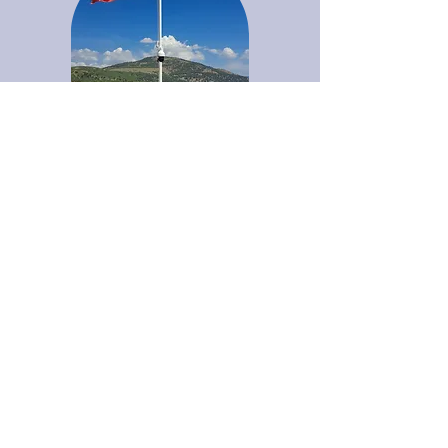
Muzaffer Haluk Hızlıalp
30.11.1962
yılında İstanbul’da doğmuştur. İlk
öğrenimini Erenköy ve Yıldız
İlkokullarında, orta ve lise öğrenimini
Fransız Saint-Benoit Erkek
Lisesi’nde, Üniversite eğitimini
İstanbul Üniversitesi İktisat
Fakültesi’nde, lisans-
üstü eğitimini
ise İngiltere King’s College’ da
tamamlamıştır.
Daha Fazla Öğren