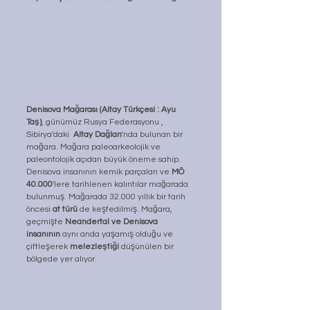
Denisova Mağarası (Altay Türkçesi : Ayu 
Taş)
, günümüz Rusya Federasyonu , 
Sibirya'daki  
Altay Dağları
'nda bulunan bir 
mağara. Mağara paleoarkeolojik ve 
paleontolojik açıdan büyük öneme sahip. 
Denisova insanının kemik parçaları ve 
MÖ 
40.000
'lere tarihlenen kalıntılar mağarada 
bulunmuş. Mağarada 32.000 yıllık bir tarih 
öncesi 
at türü
 de keşfedilmiş. Mağara, 
geçmişte 
Neandertal ve Denisova 
insanının
 aynı anda yaşamış olduğu ve 
çiftleşerek 
melezleştiği
 düşünülen bir 
bölgede yer alıyor. 