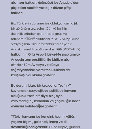
göçmen halkları; üçüncüsü ise Anadolu’dan 
göç eden neolitik yerleşik düzen çiftçi 
halkları...
Biz Türklerin durumu ise oldukça karmaşık 
bir görünüm arz eder. Çünkü tarihin 
derinliklerinden gelen bazı grup ve 
halklara 
‘’Türk’’
 denmesi MS 6-7.yüzyıllarda 
ortaya çıkan Orhun Yazıtları’na dayanır. 
Ancak genetik araştırmalar 
Türk (Proto-Türk) 
halklarının Orta Asya-Sibirya-Mezopotamya-
Anadolu gen çeşitliliği ile birlikte göç 
ettikleri tüm Avrasya ve dünya 
coğrafyasındaki yerel topluluklarla da 
karışmış olduklarını gösterir.
Bu durum, bize, bir kez daha, ‘’saf ırk’’ 
kavramının sosyolojik ve politik bir kavram 
olduğunu, ‘’saf ırk’’ diye bir şeyin 
varolmadığını, karmanın ve çeşitliliğin insan 
evrimini belirlediğini gösterir.
‘’Türk’’ kavramı ise kendini, kadim kültür, 
yaşam biçimi, gelenek, inanç ve dil 
devamlılığında gösterir. 
Bu sebeple, güncel 