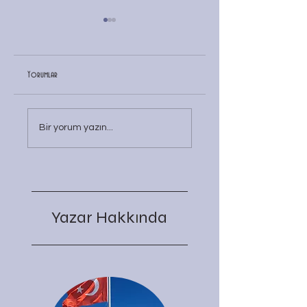
Yorumlar
Abd/Ab/İsrail
MAVİ VATAN
Bir yorum yazın...
Yazar Hakk
nda
ı