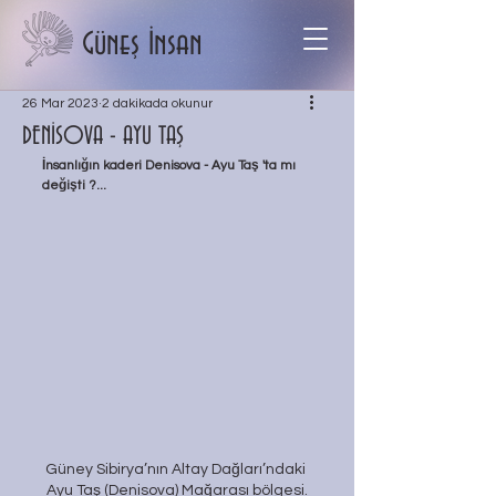
Güneş İnsan
26 Mar 2023
2 dakikada okunur
DENİSOVA - AYU TAŞ
İnsanlığın kaderi Denisova - Ayu Taş 'ta mı 
değişti ?...
Güney Sibirya’nın Altay Dağları’ndaki 
Ayu Taş (Denisova) Mağarası bölgesi.