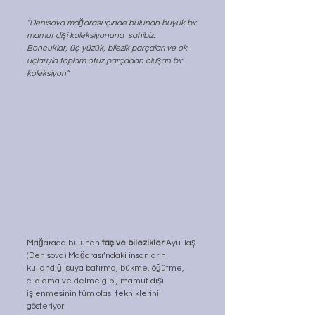
“Denisova mağarası içinde bulunan büyük bir 
mamut dişi koleksiyonuna  sahibiz. 
Boncuklar, üç yüzük, bilezik parçaları ve ok 
uçlarıyla toplam otuz parçadan oluşan bir 
koleksiyon.”
Mağarada bulunan 
taç ve bilezikler 
Ayu Taş 
(Denisova) Mağarası’ndaki insanların 
kullandığı suya batırma, bükme, öğütme, 
cilalama ve delme gibi, mamut dişi 
işlenmesinin tüm olası tekniklerini 
gösteriyor.