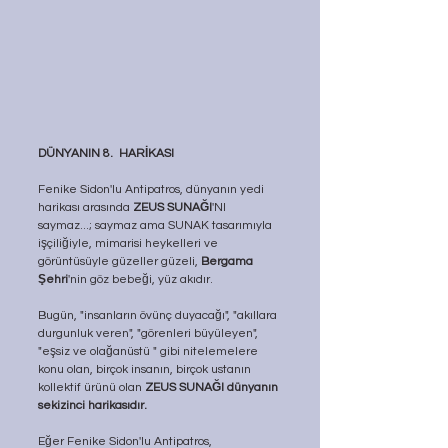
DÜNYANIN 8.  HARİKASI
Fenike Sidon'lu Antipatros, dünyanın yedi 
harikası arasında 
ZEUS SUNAĞI
'NI 
saymaz...; saymaz ama SUNAK tasarımıyla 
işçiliğiyle, mima­risi heykelleri ve 
görüntüsüyle güzeller güzeli, 
Bergama 
Şehri
'nin göz bebeği, yüz akıdır.
Bugün, "insanların övünç duyacağı", "akıllara 
durgunluk veren", "görenleri büyüleyen", 
"eşsiz ve olağanüstü " gibi nitelemelere 
konu olan, birçok insanın, birçok ustanın 
kollektif ürünü olan 
ZEUS SUNAĞI dünyanın 
sekizinci harikasıdır.
Eğer Fenike Sidon'lu Antipatros, 