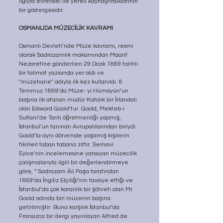
lığıyla evrensel ile yereli kaynaştırdıklarının 
bir göstergesidir.
OSMANLIDA MÜZECİLİK KAVRAMI
Osmanlı Devleti’nde Müze kavramı, resmi 
olarak Sadrazamlık makamından Maarif 
Nezaretine gönderilen 29 Ocak 1869 tarihli 
bir talimat yazısında yer aldı ve 
''müzehane'' adıyla ilk kez kullanıldı. 8 
Temmuz 1869’da Müze- yi Hümayûn’un 
başına ilk atanan müdür Katolik bir İrlandalı 
olan Edward Goold’tur. Goold, Mekteb-i 
Sultani’de Tarih öğretmenliği yapmış, 
İstanbul’un tanınan Avrupalılarından biriydi. 
Goold’la aynı dönemde yaşamış kişilerin 
fikirleri taban tabana zıttır. Semavi 
Eyice’nin incelemesine yansıyan müzecilik 
çalışmalarıyla ilgili bir değerlendirmeye 
göre, “ Sadrazam Âli Paşa tarafından 
1869’da İngiliz Elçiliği’nin tavsiye ettiği ve 
İstanbul’da çok karanlık bir şöhreti olan Mr. 
Goold adında biri müzenin başına 
getirilmiştir. Buna karşılık İstanbul’da 
Fransızca bir dergi yayınlayan Alfred de 