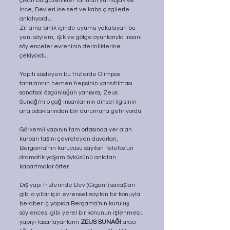
çıkan bu güzellikler Tanrıları yumu­şak ve 
ince, Devleri ise sert ve kaba çizgilerle 
anlatıyordu.
Zıt ama birlik içinde uyumu yakalayan bu 
yeni söylem, ışık ve gölge oyunlarıyla insanı 
söylenceler evreninin derinliklerine 
çekiyordu.
Yapıtı süsleyen bu frizlerde Olimpos 
tanrılarının hemen hepsinin yansıtılması 
sanatsal özgünlüğün yanısıra, Zeus 
Sunağı'nı o çağ insanları­nın dinsel ilgisinin 
ana odaklarından biri durumuna getiriyordu.
Görkemli yapının tam ortasında yer alan 
kurban taşını çevreleyen duvarları, 
Bergama'nın kurucusu sayılan Telefos'un 
dramatik yaşam öyküsünü anlatan 
kabartmalar örter.
Dış yapı frizlerinde Dev (Gigant) savaşları 
gibi o yıllar için evrensel sa­yılan bir konuyla 
beraber iç yapıda Bergama'nın kuruluş 
söylencesi gibi yerel bir konunun işlenmesi; 
yapıyı tasarlayanların 
ZEUS SUNAĞI
 aracı­ 