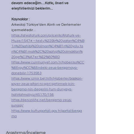
devam edeceğim....Katkı, öneri ve 
eleştirilerinizi beklerim...
Kaynaklar :
Arkeoloji Türkiye’den Alıntı ve Derlemeler 
içermektedir…
https://isteataturk.com/g/icerik/Ataturk-ve-
Muze/1547#:~:text=%22Bir%20vatan%C4%B
1n%20sahibi%20olman%C4%B1n%20yolu,ta
n%C4%B1mak%2C%20sahip%20olmaktan%
20ge%C3%A7er.%E2%80%9D
https://www.cumhuriyet.com.tr/haber/su%CC
%88rgu%CC%88ndeki-zeus-bergamaya-
donebilir-1753583
https://www.izmir.bel.tr/tr/Haberler/baskan-
soyer-zeus-altari-ni-geri-getirmek-icin-
bergama-nin-degerini-tum-dunyaya-
hatirlatmaliyiz/45170/156
https://denizlilife.net/bergama-zeus-
sunagi/
https://www.kulturportali.gov.tr/portal/berga
ma
Araştırma/İnceleme