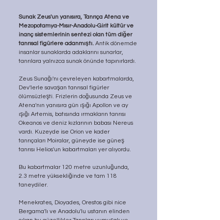
Sunak Zeus'un yanısıra, Tanrıça Atena ve 
Mezopotamya-Mısır-Anadolu-Girit kültür ve 
inanç sistemlerinin sentezi olan tüm diğer 
tanrısal figürlere adanmıştı.
 Antik dönemde 
insanlar sunaklarda adaklarını sunar­lar, 
tanrılara yalnızca sunak önünde tapınırlardı. 
Zeus Sunağı'nı çevreleyen kabartmalarda, 
Dev'lerle savaşan tanrısal figürler 
ölümsüzleşti. Frizlerin doğusunda Zeus ve 
Atena'nın yanısıra gün ışığı Apollon ve ay 
ışığı Artemis, batısında ır­makların tanrısı 
Okeanos ve deniz kızlarının babası Nereus 
vardı. Kuzeyde ise Orion ve kader 
tanrıçaları Moiralar, güneyde ise gü­neş 
tanrısı Helios'un kabartmaları yer alıyordu.
Bu kabartmalar 120 metre uzunluğunda, 
2.3 metre yüksekliğinde ve tam 118 
taneydiler.
Menekrates, Dioyades, Orestos gibi nice 
Bergama'lı ve Anadolu'lu ustanın elinden 