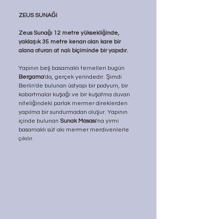
ZEUS SUNAĞI
Zeus Sunağı 12 metre yüksekliğinde, 
yaklaşık 35 metre kenarı olan kare bir 
alana oturan at nalı biçiminde bir yapıdır.
Yapının beş basamaklı temelleri bugün 
Bergama
'da, gerçek yerinde­dir. Şimdi 
Berlin'de bulunan üstyapı bir podyum, bir 
kabartmalar kuşağı ve bir kuşatma duvarı 
niteliğindeki parlak mermer direklerden 
yapılma bir sundurmadan oluşur. Yapının 
içinde bulunan 
Sunak Masası
'na yirmi 
basamaklı süt akı mermer merdivenlerle 
çıkılır.