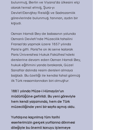
bulunmuş, Berlin ve Viyana’da ülkesini elçi 
olarak temsil etmiş, Şura-yı 
Devlet/Danıştay Reisliği ve Sadrazamlık 
görevlerinde bulunmuş; tanınan, aydın bir 
kişiydi.
Osman Hamdi Bey de babasının yolunda 
Osmanlı Devleti’nde Müzecilik tahsilini 
Fransa’da yapmak üzere 1857 yılında 
Paris’e gitti. Paris’te on iki sene kalarak 
Paris Üniversitesi Hukuk Fakültesi’ndeki 
derslerine devam eden Osman Hamdi Bey, 
hukuk eğitimini yarıda bırakarak, Güzel 
Sanatlar dalında resim dersleri almaya 
başladı. Bu özelliği ile kendisi tahsil görmüş 
ilk Türk ressamlarından biri olmuştur.
1881 yılında Müze-i Hümayûn’un 
müdürlüğüne getirildi. Bu yeni göreviyle 
hem kendi yaşamında, hem de Türk 
müzeciliğinde yeni bir sayfa açmış oldu. 
Yurtdışına kaçırılmış tüm tarihi 
eserlerimizin gerçek yurtlarına dönmesi 
dileğiyle bu önemli konuyu işlemeye 