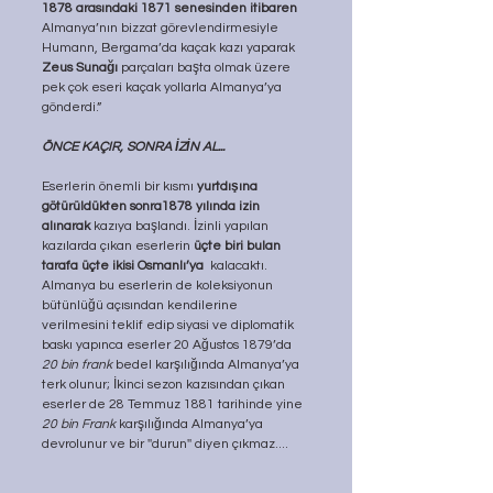
1878 arasındaki 1871 senesinden itibaren
Almanya’nın bizzat görevlendirmesiyle 
Humann, Bergama’da kaçak kazı yaparak 
Zeus Sunağı 
parçaları başta olmak üzere 
pek çok eseri kaçak yollarla Almanya’ya 
gönderdi.” 
ÖNCE KAÇIR, SONRA İZİN AL...
Eserlerin önemli bir kısmı 
yurtdışına 
götürüldükten sonra1878 yılında izin 
alınarak
 kazıya başlandı. İzinli yapılan 
kazılarda çıkan eserlerin 
üçte biri bulan 
tarafa üçte ikisi Osmanlı’ya
  kalacaktı. 
Almanya bu eserlerin de koleksiyonun 
bütünlüğü açısından kendilerine 
verilmesini teklif edip siyasi ve diplomatik 
baskı yapınca eserler 20 Ağustos 1879’da 
20 bin frank
 bedel karşılığında Almanya’ya 
terk olunur; İkinci sezon kazısından çıkan 
eserler de 28 Temmuz 1881 tarihinde yine 
20 bin Frank
 karşılığında Almanya’ya 
devrolunur ve bir ''durun'' diyen çıkmaz....