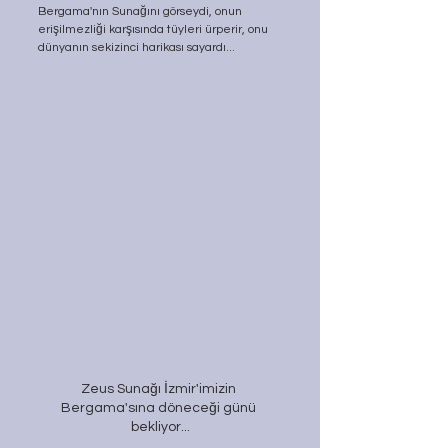
Bergama'nın Sunağını görseydi, onun 
erişilmezliği karşısında tüyleri ürperir, onu 
dünyanın sekizinci hari­kası sayardı...
Zeus Sunağı İzmir'imizin 
Bergama'sına döneceği günü 
bekliyor...