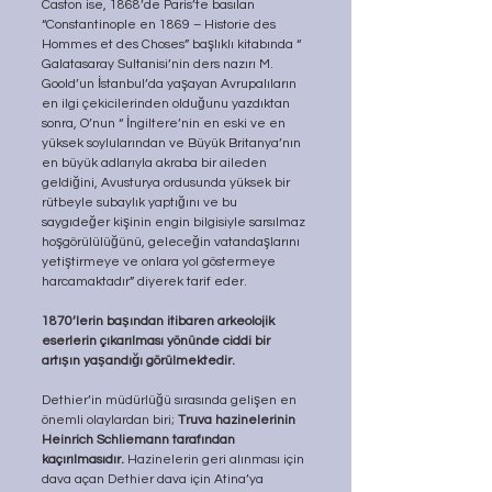
Caston ise, 1868’de Paris’te basılan 
“Constantinople en 1869 – Historie des 
Hommes et des Choses” başlıklı kitabında “ 
Galatasaray Sultanisi’nin ders nazırı M. 
Goold’un İstanbul’da yaşayan Avrupalıların 
en ilgi çekicilerinden olduğunu yazdıktan 
sonra, O’nun “ İngiltere’nin en eski ve en 
yüksek soylularından ve Büyük Britanya’nın 
en büyük adlarıyla akraba bir aileden 
geldiğini, Avusturya ordusunda yüksek bir 
rütbeyle subaylık yaptığını ve bu 
saygıdeğer kişinin engin bilgisiyle sarsılmaz 
hoşgörülülüğünü, geleceğin vatandaşlarını 
yetiştirmeye ve onlara yol göstermeye 
harcamaktadır” diyerek tarif eder. 
1870’lerin başından itibaren arkeolojik 
eserlerin çıkarılması yönünde ciddi bir 
artışın yaşandığı görülmektedir. 
Dethier’in müdürlüğü sırasında gelişen en 
önemli olaylardan biri; 
Truva hazinelerinin 
Heinrich Schliemann tarafından 
kaçırılmasıdır. 
Hazinelerin geri alınması için 
dava açan Dethier dava için Atina’ya 