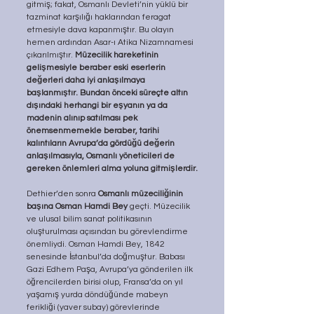
gitmiş; fakat, Osmanlı Devleti’nin yüklü bir 
tazminat karşılığı haklarından feragat 
etmesiyle dava kapanmıştır. Bu olayın 
hemen ardından Asar-ı Atika Nizamnamesi 
çıkarılmıştır. 
Müzecilik hareketinin 
gelişmesiyle beraber eski eserlerin 
değerleri daha iyi anlaşılmaya 
başlanmıştır. Bundan önceki süreçte altın 
dışındaki herhangi bir eşyanın ya da 
madenin alınıp satılması pek 
önemsenmemekle beraber, tarihi 
kalıntıların Avrupa’da gördüğü değerin 
anlaşılmasıyla, Osmanlı yöneticileri de 
gereken önlemleri alma yoluna gitmişlerdir.
Dethier’den sonra 
Osmanlı müzeciliğinin 
başına Osman Hamdi Bey 
geçti. Müzecilik 
ve ulusal bilim sanat politikasının 
oluşturulması açısından bu görevlendirme 
önemliydi. Osman Hamdi Bey, 1842 
senesinde İstanbul’da doğmuştur. Babası 
Gazi Edhem Paşa, Avrupa’ya gönderilen ilk 
öğrencilerden birisi olup, Fransa’da on yıl 
yaşamış yurda döndüğünde mabeyn 
ferikliği (yaver subay) görevlerinde 