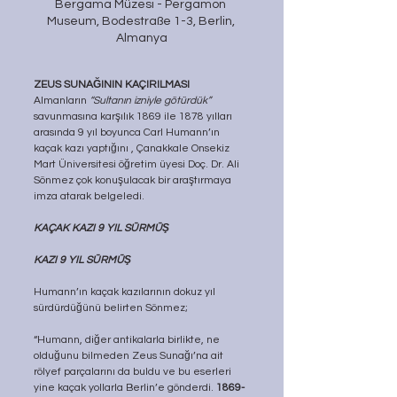
Bergama Müzesi - Pergamon 
Museum, Bodestraße 1-3, Berlin, 
Almanya
ZEUS SUNAĞININ KAÇIRILMASI
Almanların 
“Sultanın izniyle götürdük” 
savunmasına karşılık 1869 ile 1878 yılları 
arasında 9 yıl boyunca Carl Humann’ın  
kaçak kazı yaptığını , Çanakkale Onsekiz 
Mart Üniversitesi öğretim üyesi Doç. Dr. Ali 
Sönmez çok konuşulacak bir araştırmaya 
imza atarak belgeledi.
KAÇAK KAZI 9 YIL SÜRMÜŞ
KAZI 9 YIL SÜRMÜŞ
Humann’ın kaçak kazılarının dokuz yıl 
sürdürdüğünü belirten Sönmez;
“Humann, diğer antikalarla birlikte, ne 
olduğunu bilmeden Zeus Sunağı’na ait 
rölyef parçalarını da buldu ve bu eserleri 
yine kaçak yollarla Berlin’e gönderdi. 
1869-