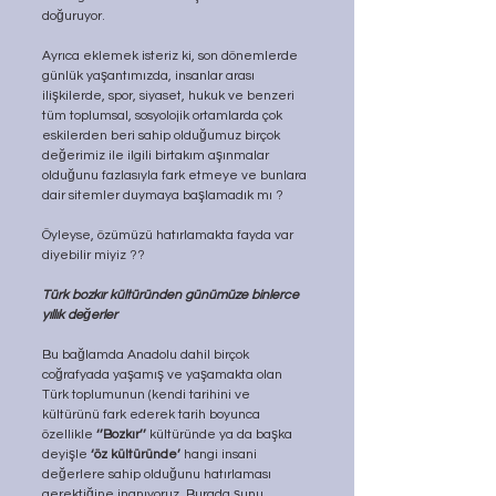
doğuruyor.
Ayrıca eklemek isteriz ki, son dönemlerde 
günlük yaşantımızda, insanlar arası 
ilişkilerde, spor, siyaset, hukuk ve benzeri 
tüm toplumsal, sosyolojik ortamlarda çok 
eskilerden beri sahip olduğumuz birçok 
değerimiz ile ilgili birtakım aşınmalar 
olduğunu fazlasıyla fark etmeye ve bunlara 
dair sitemler duymaya başlamadık mı ?
Öyleyse, özümüzü hatırlamakta fayda var 
diyebilir miyiz ??
Türk bozkır kültüründen günümüze binlerce 
yıllık değerler
Bu bağlamda Anadolu dahil birçok 
coğrafyada yaşamış ve yaşamakta olan 
Türk toplumunun (kendi tarihini ve 
kültürünü fark ederek tarih boyunca 
özellikle 
‘’Bozkır’’
 kültüründe ya da başka 
deyişle 
‘öz kültüründe’
 hangi insani 
değerlere sahip olduğunu hatırlaması 
gerektiğine inanıyoruz. Burada şunu 