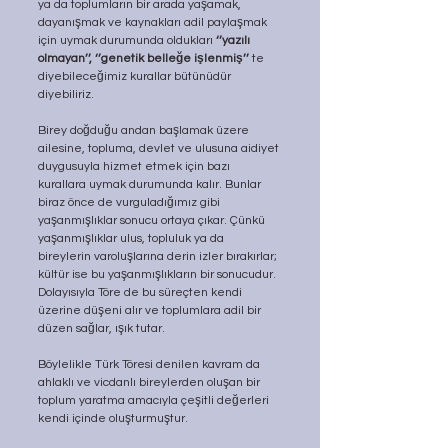
ya da toplumların bir arada yaşamak, 
dayanışmak ve kaynakları adil paylaşmak 
için uymak durumunda oldukları 
‘’yazılı 
olmayan’’, ‘’genetik belleğe işlenmiş’’
 te 
diyebileceğimiz kurallar bütünüdür 
diyebiliriz.
Birey doğduğu andan başlamak üzere 
ailesine, topluma, devlet ve ulusuna aidiyet 
duygusuyla hizmet etmek için bazı 
kurallara uymak durumunda kalır. Bunlar 
biraz önce de vurguladığımız gibi 
yaşanmışlıklar sonucu ortaya çıkar. Çünkü 
yaşanmışlıklar ulus, topluluk ya da 
bireylerin varoluşlarına derin izler bırakırlar; 
kültür ise bu yaşanmışlıkların bir sonucudur. 
Dolayısıyla Töre de bu süreçten kendi 
üzerine düşeni alır ve toplumlara adil bir 
düzen sağlar, ışık tutar.
Böylelikle Türk Töresi denilen kavram da 
ahlaklı ve vicdanlı bireylerden oluşan bir 
toplum yaratma amacıyla çeşitli değerleri 
kendi içinde oluşturmuştur.