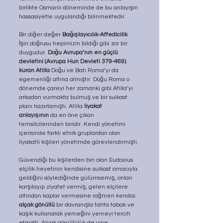
birlikte Osmanlı döneminde de bu anlayışın 
hassasiyetle uygulandığı bilinmektedir.
Bir diğer değer 
Bağışlayıcılık-Affedicilik
. 
İşin doğrusu hepimizin bildiği gibi zor bir 
duygudur. 
Doğu Avrupa’nın en güçlü 
devletini (Avrupa Hun Devleti 379-469) 
kuran Atilla
 Doğu ve Batı Roma’yı da 
egemenliği altına almıştır. Doğu Roma o 
dönemde çareyi her zamanki gibi Atilla’yı 
arkadan vurmakta bulmuş ve bir suikast 
planı hazırlamıştı. Atilla 
liyakat 
anlayışının
 da en öne çıkan 
temsilcilerinden biridir. Kendi yönetimi 
içerisinde farklı etnik gruplardan olan 
liyakatli kişileri yönetimde görevlendirmişti.
Güvendiği bu kişilerden biri olan Eudoxius 
elçilik heyetinin kendisine suikast amacıyla 
geldiğini söylediğinde gülümsemiş, onları 
karşılayıp ziyafet vermiş, gelen elçilere 
altından kaplar vermesine rağmen kendisi 
alçak gönüllü
 bir davranışla tahta tabak ve 
kaşık kullanarak yemeğini yemeyi tercih 
etmişti. Alçak gönüllülük de yine 