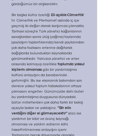
gördüğümüz bir alışkanlıktır.
Bir başka kültür özelliği 
Eli açıklık-Cömertlik
’ 
tir. Cömertlik ve Merhamet aslında iç içe 
geçmiş iki değer olarak karşımıza çıkmakta. 
Tarihsel süreçte Türk yönetici kağanlarının 
savaşlardan sonra ülüş (yağma) toylarında 
(paylaşım toplantılarında) kendi paylarından 
çok daha fazlasını erlerine dağıtarak 
bağışlarda bulundukları kaynaklarda 
görülmektedir. Yalnızca yönetici ve erler 
arasında kalmayıp özellikle 
toplumda yoksul 
kişilerin olmaması
 gibi bir yardımlaşma 
kültürü anlayışını da beraberinde 
getirmiştir. Bu ise ekonomik bakımdan son 
derece yoksul toplum tabakalarının ortaya 
çıkmasını engeller. Günümüzde dahi bizler 
bu yardımlaşma duygusuna dünyadaki 
bütün milletlerden çok daha farklı bir bakış 
açısıyla bakar ve yaklaşırız. 
‘’Bir elin 
verdiğini diğer el görmeyecektir’’
 sözü ise 
yardımın bir kibir ve övünç kaynağı 
olmaması ve yardım edilenin kötü 
hissettirilmemesi anlayışını içerir. 
Tarihimizin birçok döneminde olmakla 