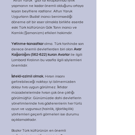
‘’Altun Yaruk’’ gibi fal kitaplarında iyilik 
yapmanın ne kadar önemli olduğunu ortaya 
koyan beyitlere rastlanır. Altun Yaruk 
Uygurların Budist inancı benimsediği 
döneme ait bir eser olmakla birlikte eserde 
eski Türk kültürünün Gök Tanrı inancı ve 
Kamlık (Şamanizm) etkileri hakimdir.
Yetinme-kanaatkar
 olma. Türk tarihinde son 
derece önemli devletlerden biri olan 
Avar 
Kağanlığını (562-822) kuran Avarlar
 ile ilgili 
Lombard Kralının bu vasıfla ilgili söylemleri 
önemlidir.
İstekli-azimli olmak.
 Hırsın insanı 
getirebileceği noktayı iyi bilmemizden 
dolayı hırs uygun görülmez. İktidar 
mücadelelerinde hırsın çok öne çıktığı 
görülmüştür. Günümüzde dahi devletlerin 
yönetimlerinde hırs gösterenlerin her türlü 
oyun ve uygunsuz (hainlik, işbirlikçilik) 
yöntemleri geçerli görmeleri ise durumu 
açıklamaktadır.
Bozkır Türk kültürünün en önemli 