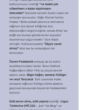
kültürümüzün ürettiği 
‘’ne kadar çok 
yükselirsen o kadar alçalmasını 
bileceksin’’
 sözünde kendini bulan insani bir 
anlayışın sonucudur. Doğu Romalı tarihçi 
Priskos ‘’Atilla suikast planımızı bilmesine 
rağmen bizi davet ettiğinde bizi 
öldüreceğini düşünmüştük; ancak Atilla ‘siz 
değil sizi buraya gönderenler suçludur’ 
diyerek bizi özgür bıraktı.’’ diye ifade 
etmiştir. Kültürümüzdeki 
‘’Elçiye zeval 
olmaz’’
 sözü ise bu anlayışların bir 
sonucudur.
Özveri-Fedakarlık
 anlayışı da öz kültür 
özelliklerimizden biridir. İkinci Köktürk 
Kağanlığının (682-744) üç büyük devlet 
adamı vardı. 
Bilge Kağan, kardeşi Kültigin 
ve vezir Tonyukuk
. Taht üzerinde hakkı 
olmasına rağmen Kültigin tahta abisinin 
geçmesi konusunda büyük bir fedakarlıkta 
bulunur.
İyilik sever olma, iyilik yapma
 özelliği. 
Uygur 
Türklerine (MÖ 220-…)
 ait ‘’Irk Bitig’’ ve 