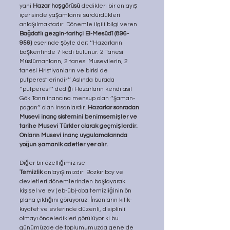
yani 
Hazar hoşgörüsü
 dedikleri bir anlayış 
içerisinde yaşamlarını sürdürdükleri 
anlaşılmaktadır. Dönemle ilgili bilgi veren 
Bağdatlı gezgin-tarihçi El-Mesûdî (896-
956)
 eserinde şöyle der; ‘’Hazarların 
başkentinde 7 kadı bulunur. 2 Tanesi 
Müslümanların, 2 tanesi Musevilerin, 2 
tanesi Hristiyanların ve birisi de 
putperestlerindir.’’ Aslında burada 
‘’putperest’’ dediği Hazarların kendi asıl 
Gök Tanrı inancına mensup olan ‘’şaman-
pagan’’ olan insanlardır. 
Hazarlar sonradan 
Musevi inanç sistemini benimsemişler ve 
tarihe Musevi Türkler olarak geçmişlerdir. 
Onların Musevi inanç uygulamalarında 
yoğun şamanik adetler yer alır.
Diğer bir özelliğimiz ise 
Temizlik
 anlayışımızdır. Bozkır boy ve 
devletleri dönemlerinden başlayarak 
kişisel ve ev (eb-üb)-oba temizliğinin ön 
plana çıktığını görüyoruz. İnsanların kılık-
kıyafet ve evlerinde düzenli, disiplinli 
olmayı önceledikleri görülüyor ki bu 
günümüzde de toplumumuzda genelde 