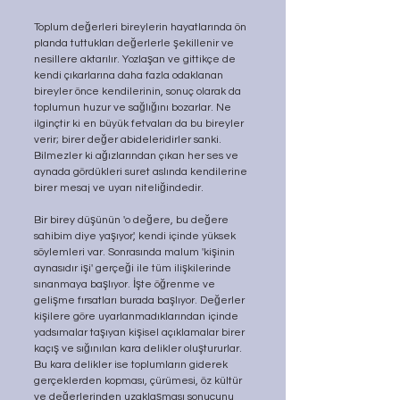
Toplum değerleri bireylerin hayatlarında ön 
planda tuttukları değerlerle şekillenir ve 
nesillere aktarılır. Yozlaşan ve gittikçe de 
kendi çıkarlarına daha fazla odaklanan 
bireyler önce kendilerinin, sonuç olarak da 
toplumun huzur ve sağlığını bozarlar. Ne 
ilginçtir ki en büyük fetvaları da bu bireyler 
verir; birer değer abideleridirler sanki. 
Bilmezler ki ağızlarından çıkan her ses ve 
aynada gördükleri suret aslında kendilerine 
birer mesaj ve uyarı niteliğindedir.
Bir birey düşünün 'o değere, bu değere 
sahibim diye yaşıyor', kendi içinde yüksek 
söylemleri var. Sonrasında malum 'kişinin 
aynasıdır işi' gerçeği ile tüm ilişkilerinde 
sınanmaya başlıyor. İşte öğrenme ve 
gelişme fırsatları burada başlıyor. Değerler 
kişilere göre uyarlanmadıklarından içinde 
yadsımalar taşıyan kişisel açıklamalar birer 
kaçış ve sığınılan kara delikler oluştururlar. 
Bu kara delikler ise toplumların giderek 
gerçeklerden kopması, çürümesi, öz kültür 
ve değerlerinden uzaklaşması sonucunu 