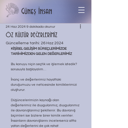
Güneş İnsan
24 Haz 2024
9 dakikada okunur
ÖZ KÜLTÜR DEĞERLERİMİZ
Güncelleme tarihi:
26 Haz 2024
KİŞİSEL GELİŞİM SÜREÇLERİMİZDE 
TARİHİMİZDEN GELEN DEĞERLERİMİZ
Bu konuyu niçin seçtik ve işlemek istedik? 
sorusuyla başlayalım…
İnanç ve değerlerimiz hayattaki 
duruşumuzu ve neticesinde kimliklerimizi 
oluşturur.
Düşüncelerimizin kaynağı olan 
değerlerimiz ile duygularımız, duygularımız 
ile davranışlarımız şekillenir. Bu davranış 
biçimleri ise bizlere birer kimlik verirler. 
İnsanların davranışlarını incelerseniz altta 
yatan değerlerini de çok rahat 