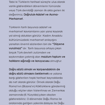
Tabii ki Türklerin tarihsel süreçte ulus olarak 
varlık gösterdikleri dönemlerin tümünde 
veya Türk denildiği zaman ilk akla gelen iki 
değerimiz; 
Doğruluk-Adalet ve Acıma-
Merhamet.
Türklerin tarih boyunca adalet ve 
merhamet kavramlarını yan yana koyarak 
yol almış oldukları görülür. Kadim Anadolu 
kültürümüzdeki merhamet anlayışını 
yansıtan önemli sözlerden biri de 
‘’Düşene 
vurulmaz’’
 dır. Tarih boyunca ortaya çıkan 
birçok Türk devleti zulümden ve 
soykırımdan çekmiş olan 
mazlum toplum ve 
halkların sığınağı ve koruyucusu
 olmuştur.
Doğru sözlü olmak ve karşısındakinin de 
doğru sözlü olmasını beklemek
 ve yalana 
karşı gösterilen tepki tarihsel kaynaklarda 
da net olarak görülür. Örnek olarak Doğu 
Roma’nın (Bizans’ın) Köktürklere göndermiş 
olduğu elçiler olan Valentinos ve Zemerkos 
zamanında (6.Yüzyılda) çıkan olayları 
gösterebiliriz. O dönemde Doğu Roma ile 
aralarında gelişen yakınlık dolayısı ile Doğu 