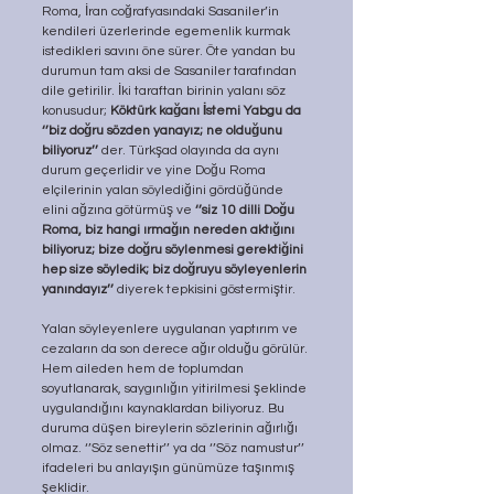
Roma, İran coğrafyasındaki Sasaniler’in 
kendileri üzerlerinde egemenlik kurmak 
istedikleri savını öne sürer. Öte yandan bu 
durumun tam aksi de Sasaniler tarafından 
dile getirilir. İki taraftan birinin yalanı söz 
konusudur; 
Köktürk kağanı İstemi Yabgu da 
‘’biz doğru sözden yanayız; ne olduğunu 
biliyoruz’’
 der. Türkşad olayında da aynı 
durum geçerlidir ve yine Doğu Roma 
elçilerinin yalan söylediğini gördüğünde 
elini ağzına götürmüş ve 
‘’siz 10 dilli Doğu 
Roma, biz hangi ırmağın nereden aktığını 
biliyoruz; bize doğru söylenmesi gerektiğini 
hep size söyledik; biz doğruyu söyleyenlerin 
yanındayız’’
 diyerek tepkisini göstermiştir.
Yalan söyleyenlere uygulanan yaptırım ve 
cezaların da son derece ağır olduğu görülür. 
Hem aileden hem de toplumdan 
soyutlanarak, saygınlığın yitirilmesi şeklinde 
uygulandığını kaynaklardan biliyoruz. Bu 
duruma düşen bireylerin sözlerinin ağırlığı 
olmaz. ‘’Söz senettir’’ ya da ‘’Söz namustur’’ 
ifadeleri bu anlayışın günümüze taşınmış 
şeklidir.