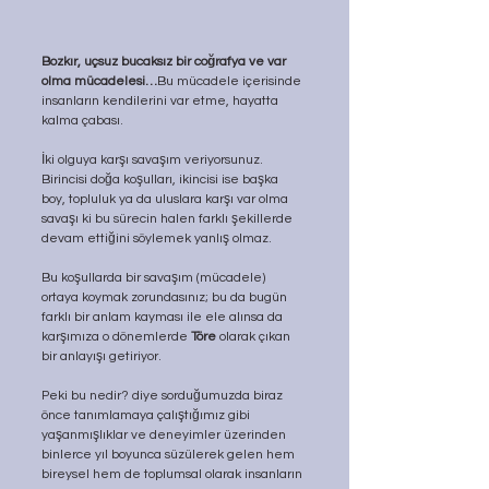
Bozkır, uçsuz bucaksız bir coğrafya ve var 
olma mücadelesi…
Bu mücadele içerisinde 
insanların kendilerini var etme, hayatta 
kalma çabası.
İki olguya karşı savaşım veriyorsunuz. 
Birincisi doğa koşulları, ikincisi ise başka 
boy, topluluk ya da uluslara karşı var olma 
savaşı ki bu sürecin halen farklı şekillerde 
devam ettiğini söylemek yanlış olmaz.
Bu koşullarda bir savaşım (mücadele) 
ortaya koymak zorundasınız; bu da bugün 
farklı bir anlam kayması ile ele alınsa da 
karşımıza o dönemlerde 
Töre
 olarak çıkan 
bir anlayışı getiriyor.
Peki bu nedir? diye sorduğumuzda biraz 
önce tanımlamaya çalıştığımız gibi 
yaşanmışlıklar ve deneyimler üzerinden 
binlerce yıl boyunca süzülerek gelen hem 
bireysel hem de toplumsal olarak insanların 