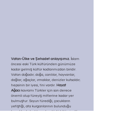
Vatan-Ülke ve Şehadet anlayışımız.
 İslam 
öncesi eski Türk kültüründen günümüze 
kadar gelmiş kültür kodlarımızdan biridir. 
Vatan doğadır; doğa, canlılar, hayvanlar, 
dağlar, ağaçlar, ırmaklar, denizler kutsaldır; 
hepsinin bir iyesi, tini vardır. 
Hayat 
Ağacı
 kavramı Türkler için son derece 
önemli olup türeyiş mitlerine kadar yer 
bulmuştur. Soyun türediği, çocukların 
yetiştiği, ata kurganlarının bulunduğu 
topraklar kutsaldır ve her türlü kötü niyetli 
tehlike karşısında ölümüne korunmalıdır. 
Avrasya coğrafyasında 
elinde ant kadehi 
(can suyu) tutan Taşbaba, Taşata, Bengütaş 