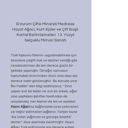
Erzurum Çifte Minareli Medrese 
Hayat Ağacı, Kurt-Ejder ve Çift Başlı 
Kartal Betimlemeleri. 13. Yüzyıl 
Selçuklu Mimari Sanatı.
Türk toplumu törenin uygulanabilmesi için 
bireylere çeşitli hak ve ödüller verdiği gibi 
cezalandırmayı da son derece güçlü bir 
şekilde yapmıştır. Örneğin namusun 
toplumdaki öneminden ötürü zina olayı son 
derece nadir görülmüştür. Bu konuda yine 
İbn Fadlân’ dan bilgi alabiliyoruz; ‘’Zina 
yapan evli bir kadın ve evli bir erkek, eğer 
zina yaptıkları şahitler tarafından da 
onaylanırsa, her ikisinin de kol ve ayakları 
Kayın Ağacı
'na bağlanarak ceza çekmeleri 
ve teşhir edilmeleri sağlanır; Türkler buna 
‘biz onları yağmura ve güneşe bıraktık’ 
derler.’’ diye eserinde belirtmiştir. Kayın 
Ağacı Türk kültüründe son derece kutsal 