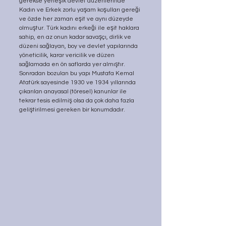
gerekse yerleşik devlet düzenlerinde 
Kadın ve Erkek zorlu yaşam koşulları gereği 
ve özde her zaman eşit ve aynı düzeyde 
olmuştur. Türk kadını erkeği ile eşit haklara 
sahip, en az onun kadar savaşçı, dirlik ve 
düzeni sağlayan, boy ve devlet yapılarında 
yöneticilik, karar vericilik ve düzen 
sağlamada en ön saflarda yer almıştır. 
Sonradan bozulan bu yapı Mustafa Kemal 
Atatürk sayesinde 1930 ve 1934 yıllarında 
çıkarılan anayasal (töresel) kanunlar ile 
tekrar tesis edilmiş olsa da çok daha fazla 
geliştirilmesi gereken bir konumdadır.