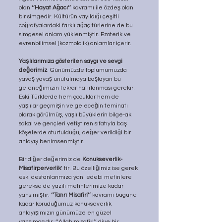
olan 
‘’Hayat Ağacı’’ 
kavramı ile özdeş olan 
bir simgedir. Kültürün yayıldığı çeşitli 
coğrafyalardaki farklı ağaç türlerine de bu 
simgesel anlam yüklenmiştir. Ezoterik ve 
evrenbilimsel (kozmolojik) anlamlar içerir.
Yaşlılarımıza gösterilen saygı ve sevgi 
değerimiz
. Günümüzde toplumumuzda 
yavaş yavaş unutulmaya başlayan bu 
geleneğimizin tekrar hatırlanması gerekir. 
Eski Türklerde hem çocuklar hem de 
yaşlılar geçmişin ve geleceğin teminatı 
olarak görülmüş, yaşlı büyüklerin bilge-ak 
sakal ve gençleri yetiştiren sıfatıyla baş 
köşelerde oturtulduğu, değer verildiği bir 
anlayış benimsenmiştir.
Bir diğer değerimiz de 
Konukseverlik-
Misafirperverlik
’ tir. Bu özelliğimiz ise gerek 
eski destanlarımıza yani edebi metinlere 
gerekse de yazılı metinlerimize kadar 
yansımıştır. 
‘’Tanrı Misafiri’’
 kavramı bugüne 
kadar koruduğumuz konukseverlik 
anlayışımızın günümüze en güzel 
yansımasıdır. ‘’Allah misafiri’’ diye bir 