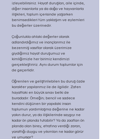
izleyebilirsiniz. Hayat duruşları, aile içinde, 
diğer insanlarla ya da doğa ve hayvanlarla 
ilişkileri, toplum içerisinde yaşarken 
benimsedikleri tüm yaklaşım ve eylemleri 
bu değerler üzerinedir.
Çoğunlukla ahlaki değerler olarak 
adlandırdığımız ve inançlarımız ile 
bezenmiş vasıflar olarak üzerimize 
giydiğimiz hayat duruşumuz ve 
kimliğimizle her birimiz kendimizi 
gerçekleştiririz. Aynı durum toplumlar için 
de geçerlidir.
Öğrenilen ve geliştirilebilen bu duruş özde 
karakter yapılarımız ile de ilgilidir. Zaten 
hayattaki en büyük sınav belki de 
buradadır. Örneğin; bencil ve sadece 
kendini düşünen bir yapıdaki insan 
toplumun yardımlaşma değerine ne kadar 
yakın durur, ya da ilişkilerinde saygıyı ne 
kadar ön planda tutabilir? Ya da zaafları ön 
planda olan birey, etrafına verdiği zararı, 
yarattığı duygu ve yıkımları ne kadar görür 
ve umursar?