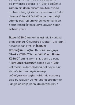
belirtmek te gerekir ki ‘’Türk’’ dediğimiz 
zaman bir ırktan bahsetmekten ziyade 
tarihsel süreç içinde inanç sistemleri farklı 
olsa da kültür-ülkü-dil-töre ve ulus birliği 
yapmış boy, toplum ve bu toplumların bir 
arada yaşadığı topluluk ve devletlerden 
bahsediyoruz.
Bozkır kültürü
 kavramını aslında ilk ortaya 
atan İstanbul Üniversitesi Genel Türk Tarihi 
hocalarından Prof.Dr. 
İbrahim 
Kafesoğlu
 olmuştur. Kendisi bu olguya 
‘’Bozkır Kültürü’’
 hatta 
‘’Atlı Konar Bozkır 
Kültürü’’
 ismini vermiştir. Belki de buna 
‘’Türk Bozkır Kültürü’’
 demek ve 
‘’Türk’’
kelimesini eklemek daha belirleyici olur; 
zira söz konusu büyük Avrasya 
coğrafyasında başka halklar da yaşamış 
olup bu topluluk ve kültürlerin birbirlerine 
karışıp etkileştiklerini de görebiliyoruz.