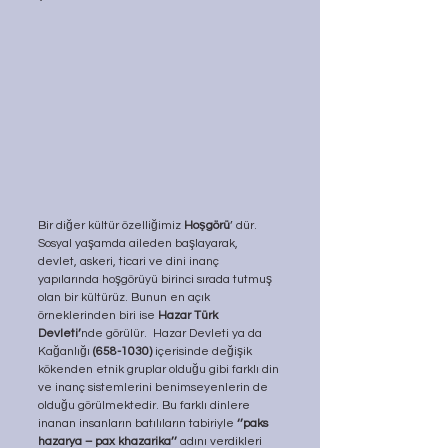
Bir diğer kültür özelliğimiz 
Hoşgörü
’ dür. 
Sosyal yaşamda aileden başlayarak, 
devlet, askeri, ticari ve dini inanç 
yapılarında hoşgörüyü birinci sırada tutmuş 
olan bir kültürüz. Bunun en açık 
örneklerinden biri ise 
Hazar Türk 
Devleti’
nde görülür.  Hazar Devleti ya da 
Kağanlığı 
(658-1030)
 içerisinde değişik 
kökenden etnik gruplar olduğu gibi farklı din 
ve inanç sistemlerini benimseyenlerin de 
olduğu görülmektedir. Bu farklı dinlere 
inanan insanların batılıların tabiriyle 
‘’paks 
hazarya – pax khazarika’’
 adını verdikleri 