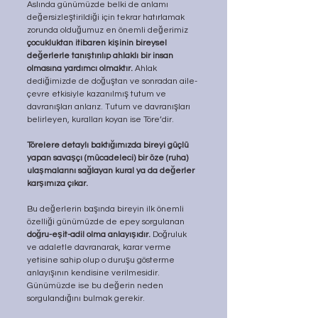
Aslında günümüzde belki de anlamı 
değersizleştirildiği için tekrar hatırlamak 
zorunda olduğumuz en önemli değerimiz 
çocukluktan itibaren kişinin bireysel 
değerlerle tanıştırılıp ahlaklı bir insan 
olmasına yardımcı olmaktır.
 Ahlak 
dediğimizde de doğuştan ve sonradan aile-
çevre etkisiyle kazanılmış tutum ve 
davranışları anlarız. Tutum ve davranışları 
belirleyen, kuralları koyan ise Töre’dir. 
Törelere detaylı baktığımızda bireyi güçlü 
yapan savaşçı (mücadeleci) bir öze (ruha) 
ulaşmalarını sağlayan kural ya da değerler 
karşımıza çıkar.
Bu değerlerin başında bireyin ilk önemli 
özelliği günümüzde de epey sorgulanan 
doğru-eşit-adil olma anlayışıdır.
 Doğruluk 
ve adaletle davranarak, karar verme 
yetisine sahip olup o duruşu gösterme 
anlayışının kendisine verilmesidir. 
Günümüzde ise bu değerin neden 
sorgulandığını bulmak gerekir.