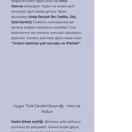
değerlerinden diğer birisi de 
Onur-
Namus
 anlayışıdır. Kadın ve erkek ayırt 
etmeden şart olarak görülür. İslam 
kaynakları 
(Arap Seyyah İbn Fadlân, Ebu 
Said Gerdizi) 
Türklerin namuslarına son 
derece düşkün olduklarını özellikle Türk 
kadınlarının son derece namuslu olduklarını 
söylerler. Gerdizi eserinde şöyle ifade eder 
‘’Onların kadınları çok namuslu ve iffetlidir’’
.
Uygur Türk Devleti Bayrağı - Han ve 
Hatun
Kadın-Erkek eşitliği.
 Binlerce yıllık kültürün 
ayrılmaz bir parçasıdır. Gerek bozkır göçer 