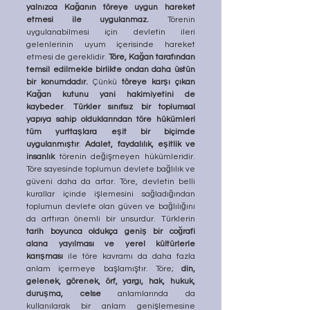
yalnızca Kağanın töreye uygun hareket 
etmesi ile uygulanmaz.
 Törenin 
uygulanabilmesi için devletin ileri 
gelenlerinin uyum içerisinde hareket 
etmesi de gereklidir. 
Töre, Kağan tarafından 
temsil edilmekle birlikte ondan daha üstün 
bir konumdadır.
 Çünkü 
töreye karşı çıkan 
Kağan kutunu yani hakimiyetini de 
kaybeder
. 
Türkler sınıfsız bir toplumsal 
yapıya sahip olduklarından töre hükümleri 
tüm yurttaşlara eşit bir biçimde 
uygulanmıştır
. 
Adalet, faydalılık, eşitlik ve 
insanlık
 törenin değişmeyen hükümleridir. 
Töre sayesinde toplumun devlete bağlılık ve 
güveni daha da artar. Töre, devletin belli 
kurallar içinde işlemesini sağladığından 
toplumun devlete olan güven ve bağlılığını 
da arttıran önemli bir unsurdur. Türklerin 
tarih boyunca oldukça geniş bir coğrafi 
alana yayılması ve yerel kültürlerle 
karışması
 ile töre kavramı da daha fazla 
anlam içermeye başlamıştır. Töre; 
din, 
gelenek, görenek, örf, yargı, hak, hukuk, 
duruşma, celse
 anlamlarında da 
kullanılarak bir anlam genişlemesine 