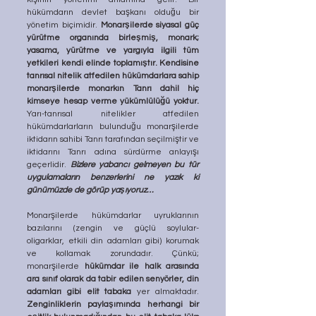
hükümdarın devlet başkanı olduğu bir 
yönetim biçimidir. 
Monarşilerde siyasal güç 
yürütme organında birleşmiş, monark; 
yasama, yürütme ve yargıyla ilgili tüm 
yetkileri kendi elinde toplamıştır. Kendisine 
tanrısal nitelik atfedilen hükümdarlara sahip 
monarşilerde monarkın Tanrı dahil hiç 
kimseye hesap verme yükümlülüğü yoktur.
Yarı-tanrısal nitelikler atfedilen 
hükümdarlarların bulunduğu monarşilerde 
iktidarın sahibi Tanrı tarafından seçilmiştir ve 
iktidarını Tanrı adına sürdürme anlayışı 
geçerlidir. 
Bizlere yabancı gelmeyen bu tür 
uygulamaların benzerlerini ne yazık ki 
günümüzde de görüp yaşıyoruz…
Monarşilerde hükümdarlar uyruklarının 
bazılarını (zengin ve güçlü soylular-
oligarklar, etkili din adamları gibi) korumak 
ve kollamak zorundadır. Çünkü; 
monarşilerde 
hükümdar ile halk arasında 
ara sınıf olarak da tabir edilen senyörler, din 
adamları gibi elit tabaka
 yer almaktadır. 
Zenginliklerin paylaşımında herhangi bir 