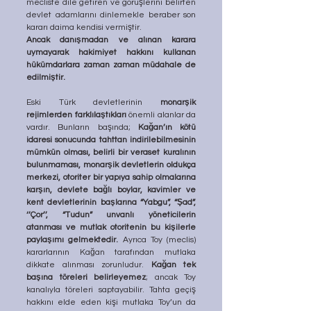
mecliste dile getiren ve görüşlerini belirten 
devlet adamlarını dinlemekle beraber son 
kararı daima kendisi vermiştir. 
Ancak danışmadan ve alınan karara 
uymayarak hakimiyet hakkını kullanan 
hükümdarlara zaman zaman müdahale de 
edilmiştir. 
Eski Türk devletlerinin 
monarşik 
rejimlerden farklılaştıkları
 önemli alanlar da 
vardır. Bunların başında; 
Kağan’ın kötü 
idaresi sonucunda tahttan indirilebilmesinin 
mümkün olması, belirli bir veraset kuralının 
bulunmaması, monarşik devletlerin oldukça 
merkezi, otoriter bir yapıya sahip olmalarına 
karşın, devlete bağlı boylar, kavimler ve 
kent devletlerinin başlarına “Yabgu”, “Şad”, 
‘’Çor’’, “Tudun” unvanlı yöneticilerin 
atanması ve mutlak otoritenin bu kişilerle 
paylaşımı gelmektedir.
 Ayrıca Toy (meclis) 
kararlarının Kağan tarafından mutlaka 
dikkate alınması zorunludur. 
Kağan tek 
başına töreleri belirleyemez
; ancak Toy 
kanalıyla töreleri saptayabilir. Tahta geçiş 
hakkını elde eden kişi mutlaka Toy’un da 