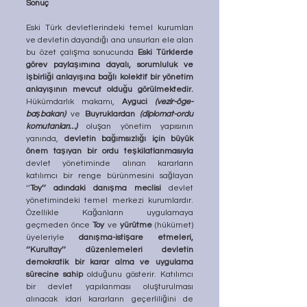
Sonuç
Eski Türk devletlerindeki temel kurumları 
ve devletin dayandığı ana unsurları ele alan 
bu özet çalışma sonucunda 
Eski Türklerde 
görev paylaşımına dayalı, sorumluluk ve 
işbirliği anlayışına bağlı kolektif bir yönetim 
anlayışının mevcut olduğu görülmektedir.
Hükümdarlık makamı, 
Ayguci 
(vezir-öge-
başbakan)
 ve 
Buyruklardan 
(diplomat-ordu 
komutanları…)
 oluşan yönetim yapısının 
yanında, 
devletin bağımsızlığı için büyük 
önem taşıyan bir ordu teşkilatlanmasıyla
devlet yönetiminde alınan kararların 
katılımcı bir renge bürünmesini sağlayan 
‘’
Toy’’ adındaki danışma meclisi
 devlet 
yönetimindeki temel merkezi kurumlardır. 
Özellikle Kağanların uygulamaya 
geçmeden önce 
Toy
 ve 
yürütme
 (hükümet) 
üyeleriyle 
danışma-istişare etmeleri, 
‘’Kurultay’’ düzenlemeleri devletin 
demokratik bir karar alma ve uygulama 
sürecine sahip 
olduğunu gösterir. Katılımcı 
bir devlet yapılanması oluşturulması 
alınacak idari kararların geçerliliğini de 