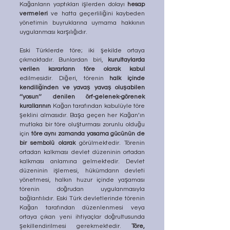
Kağanların yaptıkları işlerden dolayı 
hesap 
vermeleri
 ve hatta geçerliliğini kaybeden 
yönetimin buyruklarına uymama hakkının 
uygulanması karşılığıdır.
Eski Türklerde töre; iki şekilde ortaya 
çıkmaktadır. Bunlardan biri, 
kurultaylarda 
verilen kararların töre olarak kabul
edilmesidir. Diğeri, törenin 
halk içinde 
kendiliğinden ve yavaş yavaş oluşabilen 
‘’yosun’’ denilen örf-gelenek-görenek 
kurallarının 
Kağan tarafından kabulüyle töre 
şeklini almasıdır. Başa geçen her Kağan’ın 
mutlaka bir töre oluşturması zorunlu olduğu 
için 
töre aynı zamanda yasama gücünün de 
bir sembolü olarak
 görülmektedir. Törenin 
ortadan kalkması devlet düzeninin ortadan 
kalkması anlamına gelmektedir. Devlet 
düzeninin işlemesi, hükümdarın devleti 
yönetmesi, halkın huzur içinde yaşaması 
törenin doğrudan uygulanmasıyla 
bağlantılıdır. Eski Türk devletlerinde törenin 
Kağan tarafından düzenlenmesi veya 
ortaya çıkan yeni ihtiyaçlar doğrultusunda 
şekillendirilmesi gerekmektedir. 
Töre, 