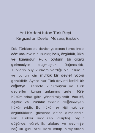
Ant Kadehi tutan Türk Beyi – 
Kırgızistan Devlet Müzesi, Bişkek
Eski Türklerdeki devlet yapısının temelinde 
dört unsur
 vardır. Bunlar; 
halk, özgürlük, ülke 
ve kanundur
. Halk, 
boyların bir araya 
gelmesiyle
 oluşmuştur. Bağımsızlık, 
Türklerin büyük önem verdiği bir unsurdur 
ve bunun için 
mutlak bir devlet yapısı
gereklidir. Ayrıca her Türk devleti 
belirli bir 
coğrafya
 üzerinde kurulmuştur ve Türk 
devletleri kanun anlamına gelen 
töre
hükümlerine göre yönetilmişlerdir. 
Adalet, 
eşitlik ve insanlık
 törenin değişmeyen 
hükümleridir. Bu hükümler kişi hak ve 
özgürlüklerini güvence altına almaktadır. 
Eski Türkler sıkıdüzen (disiplin), özgür 
düşünce, yüreklilik, atalara ve geçmişe 
bağlılık gibi özelliklere sahip bireylerden 