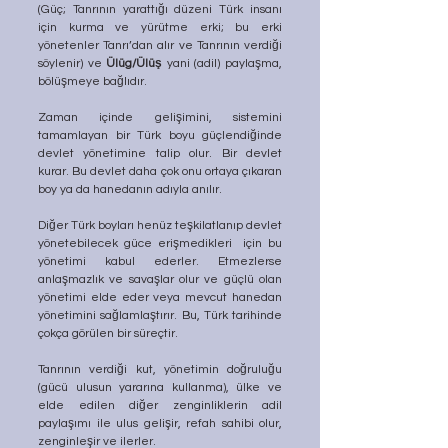
(Güç; Tanrının yarattığı düzeni Türk insanı 
için kurma ve yürütme erki; bu erki 
yönetenler Tanrı’dan alır ve Tanrının verdiği 
söylenir) ve 
Ülüg/Ülüş
 yani (adil) paylaşma, 
bölüşmeye bağlıdır.
Zaman içinde gelişimini, sistemini 
tamamlayan bir Türk boyu güçlendiğinde 
devlet yönetimine talip olur. Bir devlet 
kurar. Bu devlet daha çok onu ortaya çıkaran 
boy ya da hanedanın adıyla anılır.
Diğer Türk boyları henüz teşkilatlanıp devlet 
yönetebilecek güce erişmedikleri  için bu 
yönetimi kabul ederler. Etmezlerse 
anlaşmazlık ve savaşlar olur ve güçlü olan 
yönetimi elde eder veya mevcut hanedan 
yönetimini sağlamlaştırır. Bu, Türk tarihinde 
çokça görülen bir süreçtir.
Tanrının verdiği kut, yönetimin doğruluğu 
(gücü ulusun yararına kullanma), ülke ve 
elde edilen diğer zenginliklerin adil 
paylaşımı ile ulus gelişir, refah sahibi olur, 
zenginleşir ve ilerler.