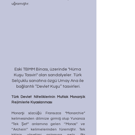
uğramıştır. 
Eski TBMM Binası, üzerinde "Hüma 
Kuşu Tasviri" olan sandalyeler. Türk 
Selçuklu sanatına özgü Umay Ana ile 
bağlantılı ‘’Devlet Kuşu’’ tasvirleri.
Türk Devlet Niteliklerinin Mutlak Monarşik 
Rejimlerle Kıyaslanması 
Monarşi sözcüğü Fransızca “Monarchie” 
kelimesinden dilimize girmiş olup Yunanca 
“Tek Şef” anlamına gelen ‘’Monos’’ ve 
‘’Archein’’ kelimelerinden türemiştir. Tek 
kişinin yönetimi anlamına gelir. Bir 