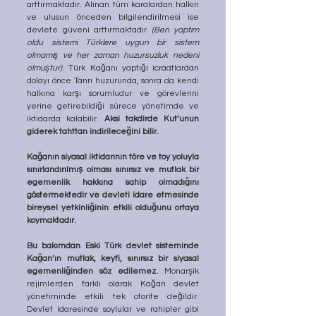
arttırmaktadır. Alınan tüm karalardan halkın 
ve ulusun önceden bilgilendirilmesi ise 
devlete güveni arttırmaktadır 
(Ben yaptım 
oldu sistemi Türklere uygun bir sistem 
olmamış ve her zaman huzursuzluk nedeni 
olmuştur)
. Türk Kağanı yaptığı icraatlardan 
dolayı önce Tanrı huzurunda, sonra da kendi 
halkına karşı sorumludur ve görevlerini 
yerine getirebildiği sürece yönetimde ve 
iktidarda kalabilir. 
Aksi takdirde Kut’unun 
giderek tahttan indirileceğini bilir.
Kağanın siyasal iktidarının töre ve toy yoluyla 
sınırlandırılmış olması sınırsız ve mutlak bir 
egemenlik hakkına sahip olmadığını 
göstermektedir ve devleti idare etmesinde 
bireysel yetkinliğinin etkili olduğunu ortaya 
koymaktadır.
Bu bakımdan Eski Türk devlet sisteminde 
Kağan’ın mutlak, keyfi, sınırsız bir siyasal 
egemenliğinden söz edilemez.
 Monarşik 
rejimlerden farklı olarak Kağan devlet 
yönetiminde etkili tek otorite değildir. 
Devlet idaresinde soylular ve rahipler gibi 