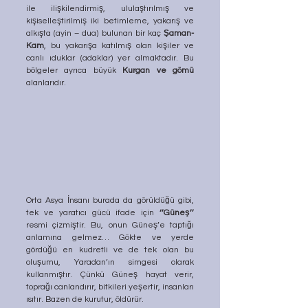
ile ilişkilendirmiş, ululaştırılmış ve 
kişiselleştirilmiş iki betimleme, yakarış ve 
alkışta (ayin – dua) bulunan bir kaç 
Şaman-
Kam
, bu yakarışa katılmış olan kişiler ve 
canlı ıduklar (adaklar) yer almaktadır. Bu 
bölgeler ayrıca büyük 
Kurgan ve gömü
alanlarıdır.
Orta Asya İnsanı burada da görüldüğü gibi, 
tek ve yaratıcı gücü ifade için 
‘’Güneş’’
resmi çizmiştir. Bu, onun Güneş’e taptığı 
anlamına gelmez… Gökte ve yerde 
gördüğü en kudretli ve de tek olan bu 
oluşumu, Yaradan’ın simgesi olarak 
kullanmıştır. Çünkü Güneş hayat verir, 
toprağı canlandırır, bitkileri yeşertir, insanları 
ısıtır. Bazen de kurutur, öldürür. 