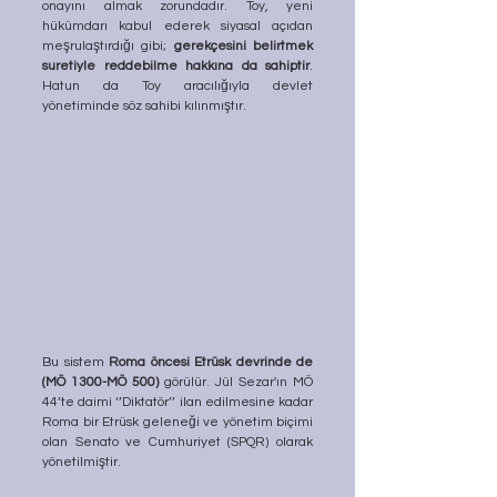
onayını almak zorundadır. Toy, yeni 
hükümdarı kabul ederek siyasal açıdan 
meşrulaştırdığı gibi; 
gerekçesini belirtmek 
suretiyle reddebilme hakkına da sahiptir
. 
Hatun da Toy aracılığıyla devlet 
yönetiminde söz sahibi kılınmıştır. 
Bu sistem 
Roma öncesi Etrüsk devrinde de 
(MÖ 1300-MÖ 500)
 görülür. Jül Sezar'ın MÖ 
44’te daimi ‘’Diktatör’’ ilan edilmesine kadar 
Roma bir Etrüsk geleneği ve yönetim biçimi 
olan Senato ve Cumhuriyet (SPQR) olarak 
yönetilmiştir. 