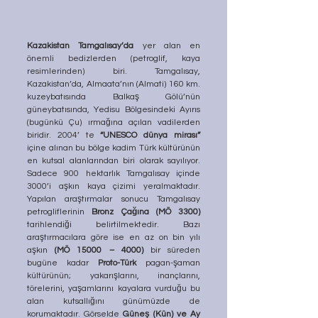
Kazakistan Tamgalısay’da
 yer alan en 
önemli bedizlerden (petroglif, kaya 
resimlerinden) biri. Tamgalısay, 
Kazakistan’da, Almaata’nın (Almati) 160 km. 
kuzeybatısında Balkaş Gölü’nün 
güneybatısında, Yedisu Bölgesindeki Ayırıs 
(bugünkü Çu) ırmağına açılan vadilerden 
biridir. 2004’ te 
“UNESCO dünya mirası”
içine alınan bu bölge kadim Türk kültürünün 
en kutsal alanlarından biri olarak sayılıyor. 
Sadece 900 hektarlık Tamgalısay içinde 
3000’i aşkın kaya çizimi yeralmaktadır. 
Yapılan araştırmalar sonucu Tamgalısay 
petrogliflerinin 
Bronz Çağına (MÖ 3300)
tarihlendiği belirtilmektedir. Bazı 
araştırmacılara göre ise en az on bin yılı 
aşkın 
(MÖ 15000 – 4000)
 bir süreden 
bugüne kadar 
Proto-Türk
 pagan-şaman 
kültürünün; yakarışlarını, inançlarını, 
törelerini, yaşamlarını kayalara vurduğu bu 
alan kutsallığını günümüzde de 
korumaktadır. Görselde 
Güneş (Kün) ve Ay