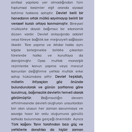
sınıfsal yapılara yer olmadığından tüm 
toplumsal kesimler eşit oranda siyasal 
katılma hakkına sahiptir. 
Devlet belli bir 
hanedanın ortak mülkü sayılmayıp belirli bir 
veraset kuralı ortaya konmamıştır.
 Bireysel 
mülkiyete dayalı bağımsız bir ekonomik 
düzen vardır. Devlet anlayışında adalet 
veya töreye bağlılık ise meşruiyeti sağlayan 
ilkedir. Töre yapma ve iktidar hakkı aynı 
kişide birleşmekle birlikte çıkarılan 
törelerde halka ve kurultaya da 
danışılmıştır. Oysa mutlak monarşik 
rejimlerde kanun yapma veya mevcut 
kanunları değiştirme yetkisi mutlak erke 
sahip hükümdara aittir. 
Devlet teşkilatı, 
milletin ihtiyaçları göz önünde 
bulundurularak ve günün şartlarına göre 
kurulmuş, bağımsızlık devletin temeli olarak 
görülmüştür.
 Bağımsızlığın devam 
ettirilmesinde devleti oluşturan unsurlardan 
biri olan ulusun her zaman savunmaya ve 
savaşa hazır bir ordu oluşumuna gönüllü 
katkıda bulunması gerçeği önemlidir. Ayrıca 
Türk kağanı Tanrı tarafından bazı güç ve 
yetkilerle donatılsa da hiçbir zaman 