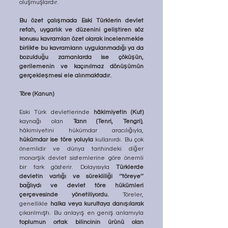
oluşmuşlardır. 
Bu özet çalışmada Eski Türklerin devlet 
refah, uygarlık ve düzenini geliştiren söz 
konusu kavramları özet olarak incelenmekle 
birlikte bu kavramların uygulanmadığı ya da 
bozulduğu zamanlarda ise çöküşün, 
gerilemenin ve kaçınılmaz dönüşümün 
gerçekleşmesi ele alınmaktadır.
Töre (Kanun) 
Eski Türk devletlerinde 
hâkimiyetin (Kut)
kaynağı olan 
Tanrı (Tenri, Tengri)
, 
hâkimiyetini hükümdar aracılığıyla, 
hükümdar ise töre yoluyla
 kullanırdı. Bu çok 
önemlidir ve dünya tarihindeki diğer 
monarşik devlet sistemlerine göre önemli 
bir fark gösterir. Dolayısıyla 
Türklerde 
devletin varlığı ve sürekliliği ‘’töreye’’ 
bağlıydı ve devlet töre hükümleri 
çerçevesinde yönetiliyordu.
 Töreler, 
genellikle 
halka veya kurultaya danışılarak
çıkarılmıştı. Bu anlayış en geniş anlamıyla 
toplumun ortak bilincinin ürünü olan 