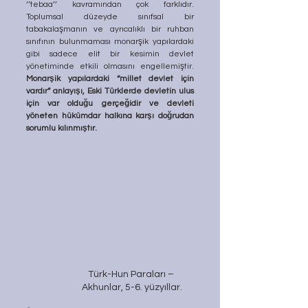
‘’tebaa’’ kavramından çok farklıdır. 
Toplumsal düzeyde sınıfsal bir 
tabakalaşmanın ve ayrıcalıklı bir ruhban 
sınıfının bulunmaması monarşik yapılardaki 
gibi sadece elit bir kesimin devlet 
yönetiminde etkili olmasını engellemiştir. 
Monarşik yapılardaki “millet devlet için 
vardır” anlayışı, Eski Türklerde devletin ulus 
için var olduğu gerçeğidir ve devleti 
yöneten hükümdar halkına karşı doğrudan 
sorumlu kılınmıştır. 
Türk-Hun Paraları – 
Akhunlar, 5-6. yüzyıllar.