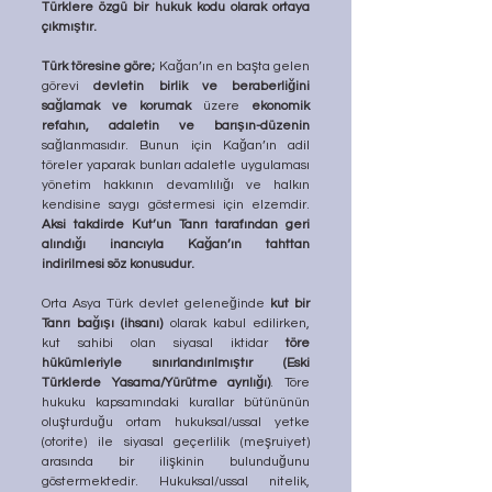
Türklere özgü bir hukuk kodu olarak ortaya 
çıkmıştır.
Türk töresine göre;
 Kağan’ın en başta gelen 
görevi 
devletin birlik ve beraberliğini 
sağlamak ve korumak
 üzere 
ekonomik 
refahın, adaletin ve barışın-düzenin
sağlanmasıdır. Bunun için Kağan’ın adil 
töreler yaparak bunları adaletle uygulaması 
yönetim hakkının devamlılığı ve halkın 
kendisine saygı göstermesi için elzemdir. 
Aksi takdirde Kut’un Tanrı tarafından geri 
alındığı inancıyla Kağan’ın tahttan 
indirilmesi söz konusudur.
Orta Asya Türk devlet geleneğinde 
kut bir 
Tanrı bağışı (ihsanı)
 olarak kabul edilirken, 
kut sahibi olan siyasal iktidar 
töre 
hükümleriyle sınırlandırılmıştır (Eski 
Türklerde Yasama/Yürütme ayrılığı)
. Töre 
hukuku kapsamındaki kurallar bütününün 
oluşturduğu ortam hukuksal/ussal yetke 
(otorite) ile siyasal geçerlilik (meşruiyet) 
arasında bir ilişkinin bulunduğunu 
göstermektedir. Hukuksal/ussal nitelik, 