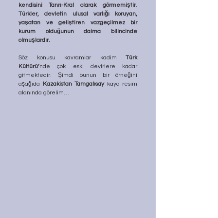
kendisini Tanrı-Kral olarak görmemiştir
. 
Türkler, devletin ulusal varlığı koruyan, 
yaşatan ve geliştiren vazgeçilmez bir 
kurum olduğunun daima bilincinde 
olmuşlardır.
Söz konusu kavramlar kadim 
Türk 
Kültürü’
nde çok eski devirlere kadar 
gitmektedir. Şimdi bunun bir örneğini 
aşağıda 
Kazakistan Tamgalısay
 kaya resim 
alanında görelim…