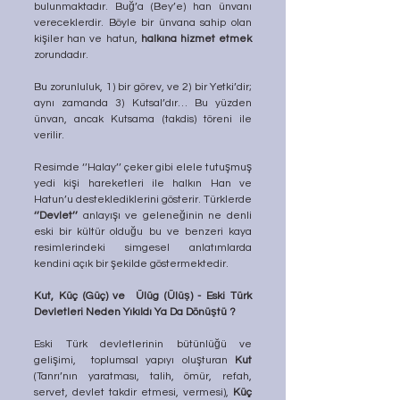
bulunmaktadır. Buğ’a (Bey’e) han ünvanı 
vereceklerdir. Böyle bir ünvana sahip olan 
kişiler han ve hatun, 
halkına hizmet etmek
zorundadır.
Bu zorunluluk, 1) bir görev, ve 2) bir Yetki’dir; 
aynı zamanda 3) Kutsal’dır… Bu yüzden 
ünvan, ancak Kutsama (takdis) töreni ile 
verilir.
Resimde ‘’Halay’’ çeker gibi elele tutuşmuş 
yedi kişi hareketleri ile halkın Han ve 
Hatun’u desteklediklerini gösterir. Türklerde 
‘’Devlet’’
 anlayışı ve geleneğinin ne denli 
eski bir kültür olduğu bu ve benzeri kaya 
resimlerindeki simgesel anlatımlarda 
kendini açık bir şekilde göstermektedir. 
Kut, Küç (Güç) ve  Ülüg (Ülüş) - Eski Türk 
Devletleri Neden Yıkıldı Ya Da Dönüştü ?
Eski Türk devletlerinin bütünlüğü ve 
gelişimi,  toplumsal yapıyı oluşturan 
Kut
(Tanrı’nın yaratması, talih, ömür, refah, 
servet, devlet takdir etmesi, vermesi), 
Küç