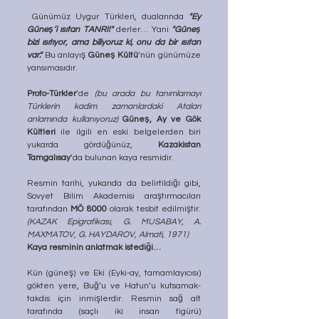
 Günümüz Uygur Türkleri, dualarında 
"Ey 
Güneş’i ısıtan TANRI!"
 derler… Yani 
"Güneş 
bizi ısıtıyor, ama biliyoruz ki, onu da bir ısıtan 
var."
 Bu anlayış 
Güneş Kültü
’nün günümüze 
yansımasıdır.
Proto-Türkler
’de 
(bu arada bu tanımlamayı 
Türklerin kadim zamanlardaki Ataları 
anlamında kullanıyoruz)
Güneş, Ay ve Gök 
Kültleri
 ile ilgili en eski belgelerden biri 
yukarda gördüğünüz, 
Kazakistan 
Tamgalısay
’da bulunan kaya resmidir. 
Resmin tarihi, yukarıda da belirtildiği gibi, 
Sovyet Bilim Akademisi araştırmacıları 
tarafından 
MÖ 8000
 olarak tesbit edilmiştir. 
(KAZAK Epigrafikası, G. MUSABAY, A. 
MAXMATOV, G. HAYDAROV, Almati, 1971)
Kaya resminin anlatmak istediği…
Kün (güneş) ve Eki (Eyki-ay, tamamlayıcısı) 
gökten yere, Buğ’u ve Hatun’u kutsamak-
takdis için inmişlerdir. Resmin sağ alt 
tarafında (saçlı iki insan figürü) 