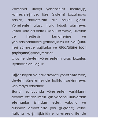
Zamanla ülkeyi yönetenler kötüleşip, 
kalitesizleşince, töre (sistem) bozulmaya 
başlar, adaletsizlik alır başını gider. 
Yönetenler ulusu, halkı küçük görmeye, 
kendi köleleri olarak kabul etmeye, ülkenin 
ve herşeyin kendilerine ve 
yanıbaşındakilere (yandaşlara) ait olduğunu 
ileri sürmeye başlarlar ve 
ülüg/ülüşe (adil 
paylaşıma)
 yanaşmazlar.
Ulus ile devleti yönetenlerin arası bozulur, 
isyanların önü açılır.
Diğer boylar ve halk devleti yönetenlerden, 
devleti yönetenler de halktan çekinmeye, 
korkmaya başlarlar.
Bunun sonucunda yönetenler varlıklarını 
devam ettirebilmek için yabancı uluslardan 
elemanları istihdam eder, yabancı ve 
düşman devletlerle (dış güçlerle) kendi 
halkına karşı işbirliğine girererek ileride 
gücü tamamen ele geçireceklerini 
zannederler…Devlet bir Türk devleti 
olmaktan çıkar.