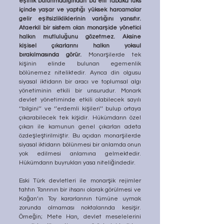
eşitlik bulunmadığından bu elit tabaka lüks 
içinde yaşar ve yaptığı yüksek harcamalar 
gelir eşitsizlikliklerinin varlığını yansıtır. 
Ataerkil bir sistem olan monarşide yönetici 
halkın mutluluğunu gözetmez. Aksine 
kişisel çıkarlarını halkın yoksul 
bırakılmasında görür.
 Monarşilerde tek 
kişinin elinde bulunan egemenlik 
bölünemez niteliktedir. Ayrıca din olgusu 
siyasal iktidarın bir aracı ve toplumsal algı 
yönetiminin etkili bir unsurudur. Monark 
devlet yönetiminde etkili olabilecek sayılı 
‘’bilgini’’ ve ‘’erdemli kişileri’’ bulup ortaya 
çıkarabilecek tek kişidir. Hükümdarın özel 
çıkarı ile kamunun genel çıkarları adeta 
özdeşleştirilmiştir. Bu açıdan monarşilerde 
siyasal iktidarın bölünmesi bir anlamda onun 
yok edilmesi anlamına gelmektedir. 
Hükümdarın buyrukları yasa niteliğindedir. 
Eski Türk devletleri ile monarşik rejimler 
tahtın Tanrının bir ihsanı olarak görülmesi ve 
Kağan’ın Toy kararlarının tümüne uymak 
zorunda olmaması noktalarında kesişir. 
Örneğin; Mete Han, devlet meselelerini 