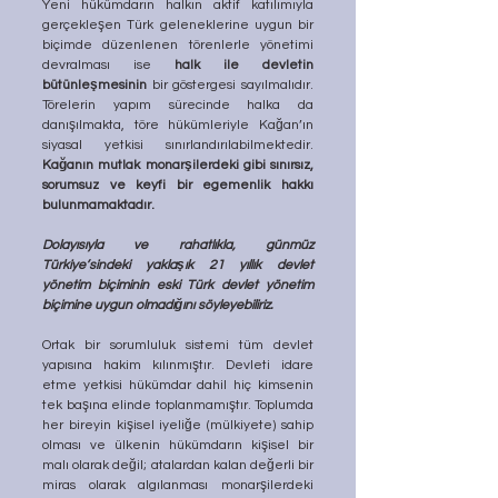
Yeni hükümdarın halkın aktif katılımıyla 
gerçekleşen Türk geleneklerine uygun bir 
biçimde düzenlenen törenlerle yönetimi 
devralması ise 
halk ile devletin 
bütünleşmesinin
 bir göstergesi sayılmalıdır. 
Törelerin yapım sürecinde halka da 
danışılmakta, töre hükümleriyle Kağan’ın 
siyasal yetkisi sınırlandırılabilmektedir. 
Kağanın mutlak monarşilerdeki gibi sınırsız, 
sorumsuz ve keyfi bir egemenlik hakkı 
bulunmamaktadır.
Dolayısıyla ve rahatlıkla, günmüz 
Türkiye’sindeki yaklaşık 21 yıllık devlet 
yönetim biçiminin eski Türk devlet yönetim 
biçimine uygun olmadığını söyleyebiliriz.
Ortak bir sorumluluk sistemi tüm devlet 
yapısına hakim kılınmıştır. Devleti idare 
etme yetkisi hükümdar dahil hiç kimsenin 
tek başına elinde toplanmamıştır. Toplumda 
her bireyin kişisel iyeliğe (mülkiyete) sahip 
olması ve ülkenin hükümdarın kişisel bir 
malı olarak değil; atalardan kalan değerli bir 
miras olarak algılanması monarşilerdeki 