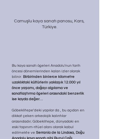
Camuşlu kaya sanatı panosu, Kars, 
Türkiye.
Bu kaya sanatı ögeleri Anadolu'nun tarih 
öncesi dönemlerinden kalan izler olarak 
bilinir. 
Birbirinden binlerce kilometre 
uzaklıktaki kültürlerin yaklaşık 12.000 yıl 
önce yaşamı, doğayı algılama ve 
sanatlaştırma ögeleri arasındaki benzerlik 
ise kayda değer…
Göbeklitepe’deki yapılar da , bu açıdan en 
dikkat çeken arkeolojik kalıntılar 
arasındadır; Göbeklitepe, dünyadaki en 
eski tapınım-ritüel alanı olarak kabul 
edilmekte ve 
Serranía de la Lindosa, Doğu 
Anadolu kaya sanatı gibi
Buzul Çağı 