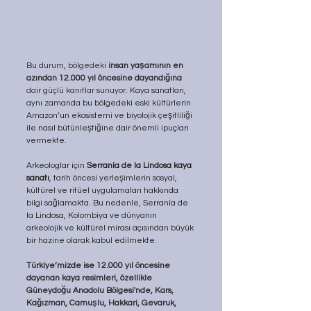
Bu durum, bölgedeki
 insan yaşamının en 
azından 12.000 yıl öncesine dayandığına 
dair güçlü kanıtlar sunuyor. 
Kaya sanatları, 
aynı zamanda bu bölgedeki eski kültürlerin 
Amazon’un ekosistemi ve biyolojik çeşitliliği 
ile nasıl bütünleştiğine dair önemli ipuçları 
vermekte.
Arkeologlar için 
Serranía de la Lindosa kaya 
sanatı
, tarih öncesi yerleşimlerin sosyal, 
kültürel ve ritüel uygulamaları hakkında 
bilgi sağlamakta. Bu nedenle, Serranía de 
la Lindosa, Kolombiya ve dünyanın 
arkeolojik ve kültürel mirası açısından büyük 
bir hazine olarak kabul edilmekte.
Türkiye’mizde ise 12.000 yıl öncesine 
dayanan kaya resimleri, özellikle 
Güneydoğu Anadolu Bölgesi'nde, Kars, 
Kağızman, Camuşlu, Hakkari, Gevaruk, 