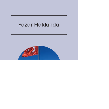
Yazar Hakk
nda
ı
Muzaffer Haluk Hızlıalp
30.11.1962