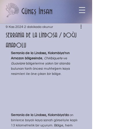
Güneş İnsan
9 Kas 2024
2 dakikada okunur
SERRANİA DE LA LİNDOSA / DOĞU
ANADOLU
Serranía de la Lindosa, Kolombiya'nın 
Amazon bölgesinde
, 
Chiribiquete
 ve 
Guaviare
 bölgelerine yakın bir alanda 
bulunan tarih öncesi muhteşem kaya 
resimleri ile öne çıkan bir bölge.
Serranía de la Lindosa, Kolombiya'da 
on 
binlerce boyalı kaya sanatı görseliyle kaplı 
13 kilometrelik bir uçurum. 
Bölge, hem 