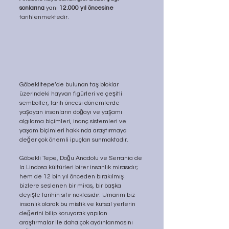
sonlarına
 yani 
12.000 yıl öncesine
tarihlenmektedir.
Göbeklitepe’de bulunan taş bloklar 
üzerindeki hayvan figürleri ve çeşitli 
semboller, tarih öncesi dönemlerde 
yaşayan insanların doğayı ve yaşamı 
algılama biçimleri, inanç sistemleri ve 
yaşam biçimleri hakkında araştırmaya 
değer çok önemli ipuçları sunmaktadır.
Göbekli Tepe, Doğu Anadolu ve Serrania de 
la Lindosa kültürleri birer insanlık mirasıdır; 
hem de 12 bin yıl önceden bırakılmış 
bizlere seslenen bir miras, bir başka 
deyişle tarihin sıfır noktasıdır. Umarım biz 
insanlık olarak bu mistik ve kutsal yerlerin 
değerini bilip koruyarak yapılan 
araştırmalar ile daha çok aydınlanmasını 