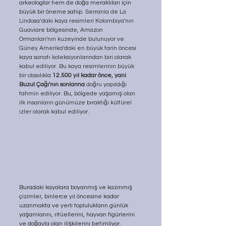
arkeologlar hem de doğa meraklıları için 
büyük bir öneme sahip. 
Serranía de La 
Lindosa’daki kaya resimleri Kolombiya'nın 
Guaviare bölgesinde, Amazon 
Ormanları'nın kuzeyinde bulunuyor ve 
Güney Amerika'daki en büyük tarin öncesi 
kaya sanatı koleksiyonlarından biri olarak 
kabul ediliyor. Bu kaya resimlerinin büyük 
bir olasılıkla 
12.500 yıl kadar önce, yani 
Buzul Çağı'nın sonlarına
 doğru yapıldığı 
tahmin ediliyor. Bu, bölgede yaşamış olan 
ilk insanların günümüze bıraktığı kültürel 
izler olarak kabul ediliyor.
Buradaki kayalara boyanmış ve kazınmış 
çizimler, binlerce yıl öncesine kadar 
uzanmakta ve yerli toplulukların günlük 
yaşamlarını, ritüellerini, hayvan figürlerini 
ve doğayla olan ilişkilerini betimliyor. 