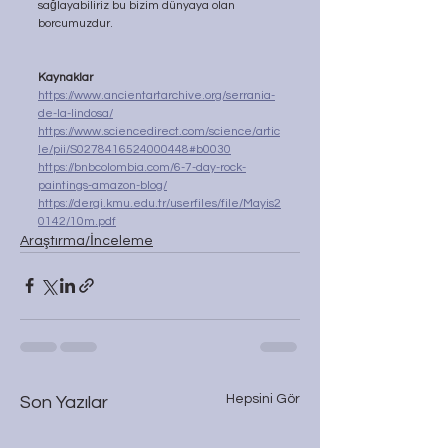
sağlayabiliriz bu bizim dünyaya olan 
borcumuzdur.
Kaynaklar
https://www.ancientartarchive.org/serrania-
de-la-lindosa/
https://www.sciencedirect.com/science/artic
le/pii/S0278416524000448#b0030
https://bnbcolombia.com/6-7-day-rock-
paintings-amazon-blog/
https://dergi.kmu.edu.tr/userfiles/file/Mayis2
0142/10m.pdf
Araştırma/İnceleme
Hepsini Gör
Son Yazılar