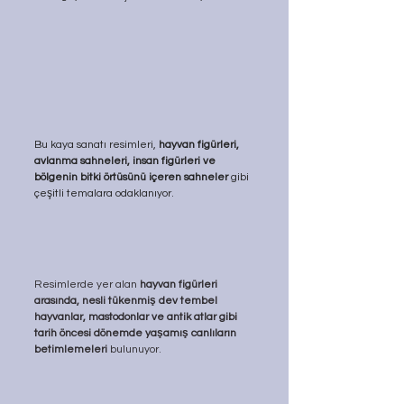
Bu kaya sanatı resimleri, 
hayvan figürleri, 
avlanma sahneleri, insan figürleri ve 
bölgenin bitki örtüsünü içeren sahneler 
gibi 
çeşitli temalara odaklanıyor. 
Resimlerde yer alan 
hayvan figürleri 
arasında, nesli tükenmiş dev tembel 
hayvanlar, mastodonlar ve antik atlar gibi 
tarih öncesi dönemde yaşamış canlıların 
betimlemeleri 
bulunuyor. 