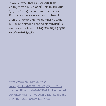
Mezarlar civarında eski ve yeni hiçbir 
yerleşim yeri bulunmadığı için bu kişilerin 
''göçebe'' olduğunu öne sürenler de var. 
Fakat mezarlık ve mezarlardaki tekstil 
ürünleri, heykelcikler ve sembolik eşyalar 
bu kişilerin sıradan göçebe olamayacağını 
söylüyor sanki bize...  
Aşağıdaki keçe şapka 
ve at heykelciği gibi...
https://www.cell.com/current-
biology/fulltext/S0960-9822(22)01892-9?
_returnURL=https%3A%2F%2Flinkinghub.el
sevier.com%2Fretrieve%2Fpii%2FS0960982
222018929%3Fshowall%3Dtrue