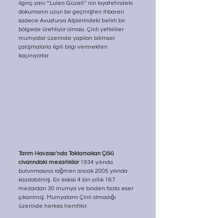
ilginç yanı ‘’Lulen Güzeli’’ nin kıyafetindeki 
dokumanın uzun bir geçmişten itibaren 
sadece Avusturya Alplerindeki belirli bir 
bölgede üretiliyor olması. Çinli yetkililer 
mumyalar üzerinde yapılan bilimsel 
çalışmalarla ilgili bilgi vermekten 
kaçınıyorlar. 
Tarım Havzası’nda Taklamakan Çölü 
civarındaki mezarlıklar
 1934 yılında 
bulunmasına rağmen ancak 2005 yılında 
kazılabilmiş. En eskisi 4 bin yıllık 167 
mezardan 30 mumya ve binden fazla eser 
çıkarılmış. Mumyaların Çinli olmadığı 
üzerinde herkes hemfikir.