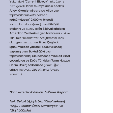
Yukarıdaki 
''Current Biology''
 linki, özetle 
bize gerek 
Tarım mumyalarının neolitik 
Altay kökenlerini 
gerekse 
Altay avcı 
toplayıcılarının orta-holosen 
(günümüzden12.000 yıl öncesi)
zamanlarında yaşamış olan 
Sibiryalı 
atalarını 
ve kuzey doğu 
Sibiryalı ataların 
Amerikan Yerlilerinin gen haritasına
 etki ve 
katılımlarını anlatıyor. Araştırmaya konu 
olan gen havuzunun 
Bronz Çağı'nda 
(günümüzden yaklaşık 5.000 yıl önce) 
yaşamış olan 
Baykal Gölü avcı 
toplayıcılarında, Okunev dönemine ait kırsal 
çobanlarda ve Doğu Türkistan Tarım Havzası 
(Tarim Basin) halklarında 
görüldüğünü 
ortaya koyuyor...
Göz atmanızı tavsiye 
ederim...:)
''Tarih evrenin vicdanıdır...'' - Ömer Hayyam
Not : Detaylı bilgi için bkz. ''Kitap'' sekmesi, 
''Doğu Türkistan Özerk Cumhuriyeti''  ve 
''Giriş'' bölümleri.