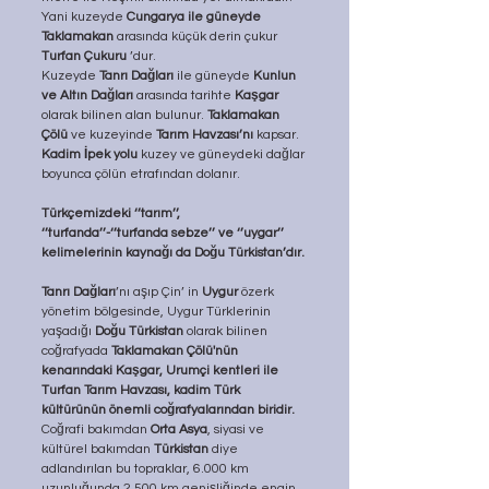
Yani kuzeyde 
Cungarya ile güneyde 
Taklamakan
 arasında küçük derin çukur 
Turfan Çukuru
 ’dur.
Kuzeyde 
Tanrı Dağları
 ile güneyde 
Kunlun 
ve Altın Dağları 
arasında tarihte 
Kaşgar 
olarak bilinen alan bulunur. 
Taklamakan 
Çölü
 ve kuzeyinde 
Tarım Havzası’nı
 kapsar. 
Kadim İpek yolu
 kuzey ve güneydeki dağlar 
boyunca çölün etrafından dolanır.
Türkçemizdeki ‘’tarım’’, 
‘’turfanda’’-‘’turfanda sebze’’ ve ‘’uygar’’ 
kelimelerinin kaynağı da Doğu Türkistan’dır.
Tanrı Dağları
’nı aşıp Çin’ in 
Uygur
 özerk 
yönetim bölgesinde, Uygur Türklerinin 
yaşadığı 
Doğu Türkistan
 olarak bilinen 
coğrafyada 
Taklamakan Çölü'nün 
kenarındaki Kaşgar, Urumçi kentleri ile 
Turfan Tarım Havzası, kadim Türk 
kültürünün önemli coğrafyalarından biridir.
Coğrafi bakımdan 
Orta Asya
, siyasi ve 
kültürel bakımdan 
Türkistan
 diye 
adlandırılan bu topraklar, 6.000 km 
uzunluğunda 2.500 km genişliğinde engin 