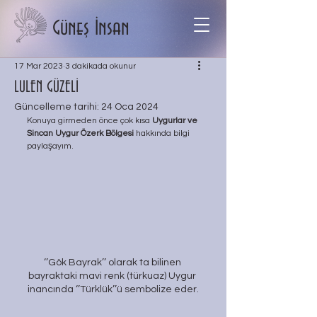
Güneş İnsan
17 Mar 2023
3 dakikada okunur
LULEN GÜZELİ
Güncelleme tarihi:
24 Oca 2024
Konuya girmeden önce çok kısa 
Uygurlar ve 
Sincan Uygur Özerk Bölgesi 
hakkında bilgi 
paylaşayım.
‘’Gök Bayrak’’ olarak ta bilinen 
bayraktaki mavi renk (türkuaz) Uygur 
inancında ‘’Türklük’’ü sembolize eder.