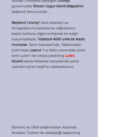
Nüfusu 3 milyona yaklaşan 
Urumçi
günümüzde 
Sincan Uygur özerk bölgesinin
başkenti konumunda...
Başkent Urumçi
’ deki arkeoloji ve 
etnografya müzesinde bu coğrafyanın 
kadim tarihine ilişkin tartışmalı bir keşif 
bulunmaktadır. 
Yaklaşık 4000 yıllık bir kadın 
mumyası. 
Tarım Havzası’nda, Taklamakan 
Çölü'ndeki 
Lopnur
 Tuz Gölü civarındaki antik 
kent Lulen’ de ortaya çıkarılmış
 Lulen
Güzeli 
adıyla Arkeoloji dünyasında yankı 
uyandırmış bir keşiften bahsediyoruz. 
Görüntü ve DNA araştırmaları itibarıyla 
Anadolu Türkleri ile akrabalığı saptanmış. 