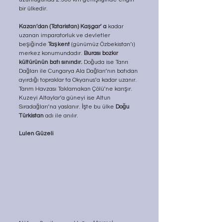
bir ülkedir. 
Kazan’dan (Tataristan) Kaşgar’ a 
kadar 
uzanan imparatorluk ve devletler 
beşiğinde 
Taşkent
 (günümüz Özbekistan’ı) 
merkez konumundadır. 
Burası bozkır 
kültürünün batı sınırıdır. 
Doğuda ise Tanrı 
Dağları ile Cungarya Ala Dağları’nın batıdan 
ayırdığı topraklar ta Okyanus’a kadar uzanır. 
Tarım Havzası Taklamakan Çölü’ne karışır. 
Kuzeyi Altaylar’a güneyi ise Altun 
Sıradağları’na yaslanır. İşte bu ülke 
Doğu 
Türkistan
 adı ile anılır.
Lulen Güzeli 