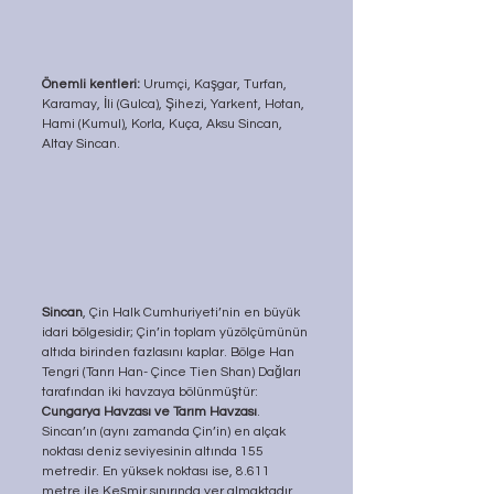
Önemli kentleri:
 Urumçi, Kaşgar, Turfan, 
Karamay, İli (Gulca), Şihezi, Yarkent, Hotan, 
Hami (Kumul), Korla, Kuça, Aksu Sincan, 
Altay Sincan.
Sincan
, Çin Halk Cumhuriyeti’nin en büyük 
idari bölgesidir; Çin’in toplam yüzölçümünün 
altıda birinden fazlasını kaplar. Bölge Han 
Tengri (Tanrı Han- Çince Tien Shan) Dağları 
tarafından iki havzaya bölünmüştür: 
Cungarya Havzası ve Tarım Havzası
. 
Sincan’ın (aynı zamanda Çin’in) en alçak 
noktası deniz seviyesinin altında 155 
metredir. En yüksek noktası ise, 8.611 
metre ile Keşmir sınırında yer almaktadır.