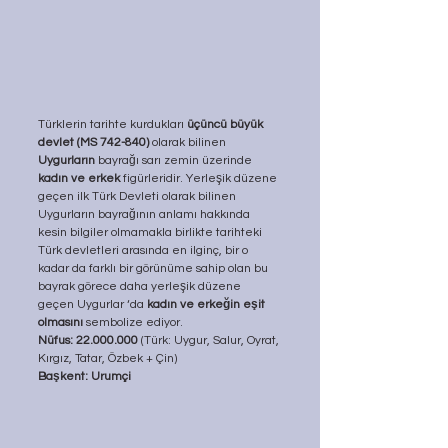
Türklerin tarihte kurdukları 
üçüncü büyük 
devlet (MS 742-840)
 olarak bilinen 
Uygurların
 bayrağı sarı zemin üzerinde 
kadın ve erkek
 figürleridir. Yerleşik düzene 
geçen ilk Türk Devleti olarak bilinen 
Uygurların bayrağının anlamı hakkında 
kesin bilgiler olmamakla birlikte tarihteki 
Türk devletleri arasında en ilginç, bir o 
kadar da farklı bir görünüme sahip olan bu 
bayrak görece daha yerleşik düzene 
geçen Uygurlar ‘da 
kadın ve erkeğin eşit 
olmasını
 sembolize ediyor.
Nüfus: 22.000.000
 (Türk: Uygur, Salur, Oyrat, 
Kırgız, Tatar, Özbek + Çin)
Başkent: Urumçi