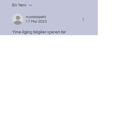
En Yeni
muratalpatli
17 Mar 2023
Yine ilginç bilgiler içeren bir 
paylaşım ellerinize sağlık
Beğen
Yanıtla
Haluk Hızlıalp
17 Mar 2023
Şu kişiye cevap veriliyor:
muratalpatli
Teşekkür ederim Murat 
kardeşim…
Beğen
Yanıtla