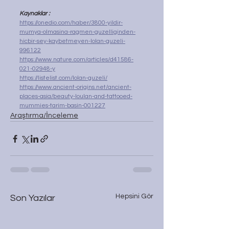
Kaynaklar :
https://onedio.com/haber/3800-yildir-
mumya-olmasina-ragmen-guzelliginden-
hicbir-sey-kaybetmeyen-lolan-guzeli-
996122
https://www.nature.com/articles/d41586-
021-02948-y
https://listelist.com/lolan-guzeli/
https://www.ancient-origins.net/ancient-
places-asia/beauty-loulan-and-tattooed-
mummies-tarim-basin-001227
Araştırma/İnceleme
Hepsini Gör
Son Yazılar