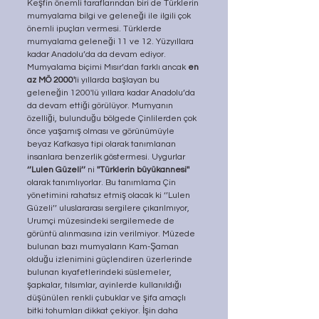
Keşfin önemli taraflarından biri de Türklerin 
mumyalama bilgi ve geleneği ile ilgili çok 
önemli ipuçları vermesi. Türklerde 
mumyalama geleneği 11 ve 12. Yüzyıllara 
kadar Anadolu’da da devam ediyor. 
Mumyalama biçimi Mısır’dan farklı ancak 
en 
az MÖ 2000'
li yıllarda başlayan bu 
geleneğin 1200'lü yıllara kadar Anadolu’da 
da devam ettiği görülüyor. Mumyanın 
özelliği, bulunduğu bölgede Çinlilerden çok 
önce yaşamış olması ve görünümüyle 
beyaz Kafkasya tipi olarak tanımlanan 
insanlara benzerlik göstermesi. Uygurlar 
‘’Lulen Güzeli’’ 
ni 
''Türklerin büyükannesi'' 
olarak tanımlıyorlar. Bu tanımlama Çin 
yönetimini rahatsız etmiş olacak ki ‘’Lulen 
Güzeli’’ uluslararası sergilere çıkarılmıyor, 
Urumçi müzesindeki sergilemede de 
görüntü alınmasına izin verilmiyor. Müzede 
bulunan bazı mumyaların Kam-Şaman 
olduğu izlenimini güçlendiren üzerlerinde 
bulunan kıyafetlerindeki süslemeler, 
şapkalar, tılsımlar, ayinlerde kullanıldığı 
düşünülen renkli çubuklar ve şifa amaçlı 
bitki tohumları dikkat çekiyor. İşin daha 