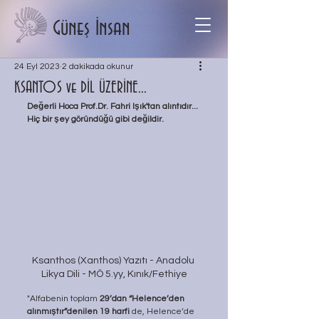
Güneş İnsan
24 Eyl 2023
2 dakikada okunur
KSANTOS ve DİL ÜZERİNE...
Değerli Hoca Prof.Dr. Fahri Işık'tan alıntıdır...
Hiç bir şey göründüğü gibi değildir.
Ksanthos (Xanthos) Yazıtı - Anadolu 
Likya Dili - MÖ 5.yy, Kınık/Fethiye
"Alfabenin toplam 
29’dan “Helence’den 
alınmıştır”denilen 19 harfi
 de, Helence’de 