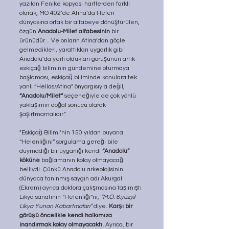
yazılan Fenike kopyası harflerden farklı 
olarak, MÖ 402’de Atina’da Helen 
dünyasına ortak bir alfabeye dönüştürülen, 
özgün 
Anadolu-Milet alfabesinin
 bir 
ürünüdür... Ve onların Atina’dan göçle 
gelmedikleri, yarattıkları uygarlık gibi 
Anadolu’da yerli oldukları görüşünün artık 
eskiçağ biliminin gündemine oturmaya 
başlaması, eskiçağ biliminde konulara tek 
yanlı “Hellas/Atina” önyargısıyla değil, 
“Anadolu/Milet”
 seçeneğiyle de çok yönlü 
yaklaşımın doğal sonucu olarak 
şaşırtmamalıdır."
"Eskiçağ Bilimi’nin 150 yıldan buyana 
“Helenliğini” sorgulama gereği bile 
duymadığı bir uygarlığı kendi 
“Anadolu” 
köküne
 bağlamanın kolay olmayacağı 
belliydi. Çünkü Anadolu arkeolojisinin 
dünyaca tanınmış saygın adı Akurgal 
(Ekrem) ayrıca doktora çalışmasına taşımıştı 
Likya sanatının “Helenliği”ni, 
“M.Ö. 6.yüzyıl 
Likya Yunan Kabartmaları”
 diye. 
Karşı bir 
görüşü öncelikle kendi halkımıza 
inandırmak kolay olmayacaktı. 
Ayrıca, bir 