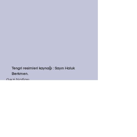
Tengri resimleri kaynağı : Sayın Haluk 
Berkmen.
Gezi Notları
Hepsini Gör
Son Yazılar