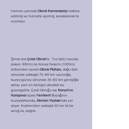
Hemen yanında 
Obruk Kervansaray
 restore 
edilmiş ve hizmete açılmış, konaklamak ta 
mümkün. 
Şimdi sıra 
Çıralı Obruk
'ta.. Tuz Gölü havzası 
(rakım: 950m) ile Konya Ovası'nı (1000m) 
birbirinden ayıran 
Obruk Platosu
, doğu-batı 
yönünde yaklaşık 75–80 km uzunluğa, 
kuzey-güney yönünde 35–65 km genişliğe 
sahip. yani en belirgin obruklar bu 
güzergahta. Çıralı Obruğu ise 
Konya'nın 
Karapınar 
ilçesi 
Yenikent
 Bucağının 
kuzeybatısında, 
Akviran Yaylası
'nda yer 
alıyor. Kızören'den yaklaşık 50 km.lik bir 
sürüş ile ulaştık. 