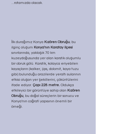
...rotamızda olacak.
İlk durağımız Konya 
Kızören Obruğu
; bu 
ilginç oluşum 
Konya'nın Karatay ilçesi
sınırlarında, yaklaşık 70 km 
kuzeydoğusunda yer alan karstik oluşumlu 
bir obruk gölü. Karstik, kolayca eriyebilen 
kayaçların (kalker, jips, dolomit, kaya tuzu 
gibi) bulunduğu arazilerde yeraltı sularının 
etkisi oluşan yer şekillerini, çöküntülerini 
ifade ediyor. 
Çapı 228 metre.
 Oldukça 
etkileyici bir görüntüye sahip olan 
Kızören 
Obruğu
, bu doğal süreçlerin bir sonucu ve 
Konya'nın coğrafi yapısının önemli bir 
örneği. 