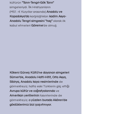
kültürün 
''Tanrı-Tengri-Gök Tanrı''
simgeleriydi. İlk Hristiyanların 
(MS1.-4.Yüzyıllar arasında) 
Anadolu ve 
Kapadokya'da 
karşılaştıkları 
kadim Asya-
Anadolu Tengri simgesini
''haç''
 olarak ilk 
kabul etmeleri 
Göreme
'de olmuş. 
Kökeni Güneş Kültü'ne dayanan simgeleri 
Sümer'de, Anadolu Hatti-Hitit, Orta Asya, 
Sibirya, Anadolu kaya resimlerinde
 de 
görmekteyiz; hatta eski Türklerin göç ettiği 
Avrupa kültür ve coğrafyalarında 
ve 
Amerikan yerlilerinin
 tasvirlerinde de 
görmekteyiz; 
o yüzden burada Akören'de 
gördüklerimiz bizi şaşırtmıyor. 