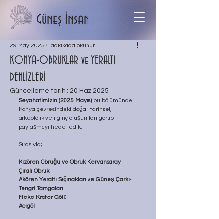
Güneş İnsan
29 May 2025
4 dakikada okunur
KONYA-OBRUKLAR ve YERALTI
DEHLİZLERİ
Güncelleme tarihi:
20 Haz 2025
Seyahatimizin (2025 Mayıs)
 bu bölümünde 
Konya çevresindeki doğal, tarihsel, 
arkeolojik ve ilginç oluşumları görüp 
paylaşmayı hedefledik.
Sırasıyla;
Kızören Obruğu ve Obruk Kervansaray
Çıralı Obruk
Akören Yeraltı Sığınakları ve Güneş Çarkı-
Tengri Tamgaları
Meke Krater Gölü
Acıgöl