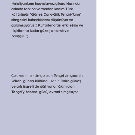
Hıristiyanların haç-ıstavroz çıkardıklarında 
aslında farkına varmadan kadim Türk 
kültürünün ''Güneş Çarkı-Gök Tengri-Tanrı'' 
simgesini kutsadıklarını düşünüyor ve 
gülümsüyoruz :) Kültürler arası etkileşim ve 
ilişkiler ne kadar güzel, anlamlı ve 
barışçıl...:)
Çok kadim bir simge olan 
Tengri simgesinin 
kökeni güneş kültüne 
uzanır. 
Daire güneşi 
ve artı işareti de dört yana hâkim olan 
Tengri’yi tanrısal gücü, evreni 
simgeliyor.