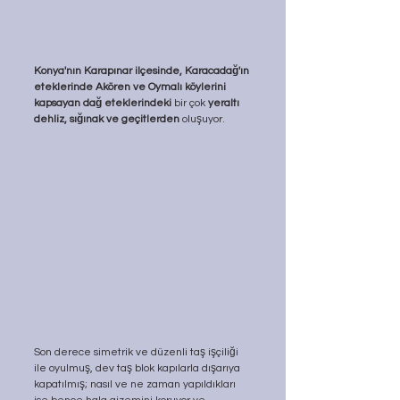
Konya'nın Karapınar ilçesinde, Karacadağ'ın 
eteklerinde Akören ve Oymalı köylerini 
kapsayan dağ eteklerindeki
 bir çok 
yeraltı 
dehliz, sığınak ve geçitlerden
 oluşuyor. 
Son derece simetrik ve düzenli taş işçiliği 
ile oyulmuş, dev taş blok kapılarla dışarıya 
kapatılmış; nasıl ve ne zaman yapıldıkları 