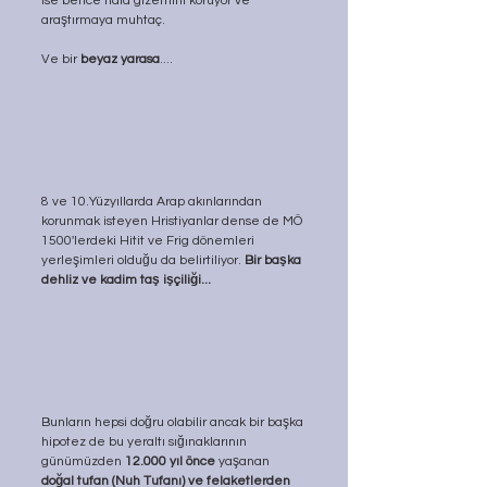
ise bence hala gizemini koruyor ve 
araştırmaya muhtaç. 
Ve bir 
beyaz yarasa
....
8 ve 10.Yüzyıllarda Arap akınlarından 
korunmak isteyen Hristiyanlar dense de MÖ 
1500'lerdeki Hitit ve Frig dönemleri 
yerleşimleri olduğu da belirtiliyor. 
Bir başka 
dehliz ve kadim taş işçiliği...
Bunların hepsi doğru olabilir ancak bir başka 
hipotez de bu yeraltı sığınaklarının 
günümüzden 
12.000 yıl önce 
yaşanan 
doğal tufan (Nuh Tufanı) ve felaketlerden 