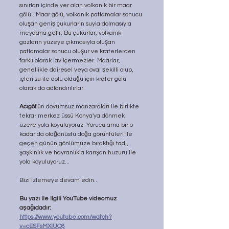
sınırları içinde yer alan volkanik bir maar 
gölü...Maar gölü, volkanik patlamalar sonucu 
oluşan geniş çukurların suyla dolmasıyla 
meydana gelir. Bu çukurlar, volkanik 
gazların yüzeye çıkmasıyla oluşan 
patlamalar sonucu oluşur ve kraterlerden 
farklı olarak lav içermezler. Maarlar, 
genellikle dairesel veya oval şekilli olup, 
içleri su ile dolu olduğu için krater gölü 
olarak da adlandırılırlar.
Acıgöl
'ün doyumsuz manzaraları ile birlikte 
tekrar merkez üssü Konya'ya dönmek 
üzere yola koyuluyoruz. Yorucu ama bir o 
kadar da olağanüstü doğa görüntüleri ile 
geçen günün gönlümüze bıraktığı tadı, 
şaşkınlık ve hayranlıkla karışan huzuru ile 
yola koyuluyoruz...
Bizi izlemeye devam edin...
Bu yazı ile ilgili YouTube videomuz 
aşağıdadır:
https://www.youtube.com/watch?
v=cESFsMXlUQ8