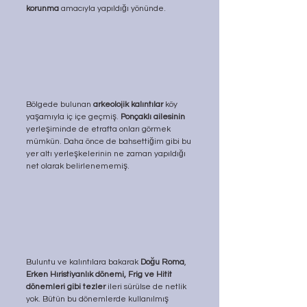
korunma
 amacıyla yapıldığı yönünde. 
Bölgede bulunan 
arkeolojik kalıntılar
 köy 
yaşamıyla iç içe geçmiş. 
Ponçaklı ailesinin 
yerleşiminde de etrafta onları görmek 
mümkün. Daha önce de bahsettiğim gibi bu 
yer altı yerleşkelerinin ne zaman yapıldığı 
net olarak belirlenememiş. 
Buluntu ve kalıntılara bakarak 
Doğu Roma
, 
Erken Hıristiyanlık dönemi, Frig ve Hitit 
dönemleri gibi tezler
 ileri sürülse de netlik 
yok. Bütün bu dönemlerde kullanılmış 