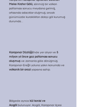
Meke Krater Gölü
, sönmüş bir volkan 
patlaması sonucu meydana gelmiş, 
ortasında adacıklar oluşmuş; ancak 
günümüzde kuraklıktan dolayı göl kurumuş 
durumda... 
Karapınar Düzlüğü
'nde yer alıyor ve 
5 
milyon yıl önce gaz patlaması sonucu 
oluşmuş
 ve zamanla göle dönüşmüş. 
Karapınar-Ereğli yoluna yakın konumda ve 
volkanik bir arazi 
yapısına sahip. 
Bölgede ayrıca 
kül konisi ve 
Acıgöl
 bulunuyor. Acıgöl, Karapınar ilçesi 