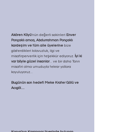
Akören Köyü
'nün değerli sakinleri 
Enver 
Ponçaklı amca, Abdurrahman Ponçaklı 
kardeşim ve tüm aile üyelerine
 bize 
gösterdikleri kılavuzluk, ilgi ve 
misafirperverlik için teşekkür ediyoruz. 
İyi ki 
var böyle güzel insanlar
... ve bir daha Tanrı 
misafiri olma umuduyla tekrar yollara 
koyuluyoruz...
Bugünün son hedefi Meke Krater Gölü ve 
Acıgöl....
Konya'nın Karapınar ilçesinde bulunan 