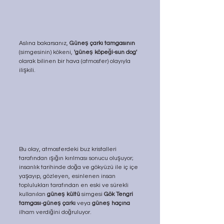
Aslına bakarsanız, 
Güneş çarkı tamgasının
(simgesinin) kökeni, 
'güneş köpeği-sun dog'
olarak bilinen bir hava (atmosfer) olayıyla 
ilişkili. 
Bu olay, atmosferdeki buz kristalleri 
tarafından ışığın kırılması sonucu oluşuyor; 
insanlık tarihinde doğa ve gökyüzü ile iç içe 
yaşayıp, gözleyen, esinlenen insan 
toplulukları tarafından en eski ve sürekli 
kullanılan 
güneş kültü
 simgesi 
Gök Tengri 
tamgası
-
güneş çarkı
 veya 
güneş haçına
ilham verdiğini doğruluyor. 