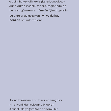
olabilir bu yer altı yerleşkeleri, ancak çok 
daha erken insanlık tarihi süreçlerinde de 
bu izleri görmemiz mümkün. Şimdi gelelim 
'
+'
buluntular da gözüken 
 ya da haç 
benzeri 
betimlemelere...
Aslına bakarsanız bu tasvir ve simgeler 
Hıristiyanlıktan çok daha önceleri 
Anadolu'da yaşamış olan önemli bir 