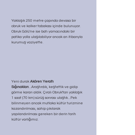
Yaklaşık 250 metre çapında devasa bir 
obruk ve kalker tabakası içinde bulunuyor. 
Obruk Gölü'ne ise batı yamacındaki bir 
patika yolla ulaşılabiliyor ancak an itibarıyla 
kurumuş vaziyette.
Yeni durak
 Akören Yeraltı 
Sığınakları
...Araştırdık, keşfettik ve gidip 
görme kararı aldık. Çıralı Obruk'tan yaklaşık 
1 saat (70 km) sürüş sonrası ulaştık...Pek 
bilinmeyen ancak mutlaka kültür turizmine 
kazandırılması, sahip çıkılarak 
yapılandırılması gereken bir derin tarih 
kültür varlığımız. 