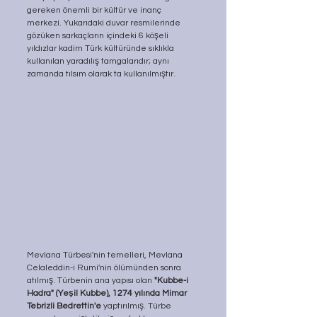
gereken önemli bir kültür ve inanç 
merkezi. Yukarıdaki duvar resmilerinde 
gözüken sarkaçların içindeki 6 köşeli 
yıldızlar kadim Türk kültüründe sıklıkla 
kullanılan yaradılış tamgalarıdır; aynı 
zamanda tılsım olarak ta kullanılmıştır.
Mevlana Türbesi'nin temelleri, Mevlana 
Celaleddin-i Rumi'nin ölümünden sonra 
atılmış. Türbenin ana yapısı olan 
"Kubbe-i 
Hadra" (Yeşil Kubbe),
1274 yılında Mimar 
Tebrizli Bedrettin'e
 yaptırılmış. Türbe 