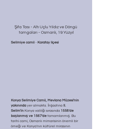
Şifa Tası - Altı Uçlu Yıldız ve Döngü 
tamgaları - Osmanlı, 19.Yüzyıl
Selimiye camii
 - 
Karatay ilçesi
Konya Selimiye Camii, Mevlana Müzesi'nin 
yakınında
 yer almakta. İnşaatına 
II. 
Selim'in
 Konya valiliği sırasında 
1558'de 
başlanmış ve 1567'de
 tamamlanmış. Bu 
tarihi cami, Osmanlı mimarisinin önemli bir 
örneği ve Konya'nın kültürel mirasının 