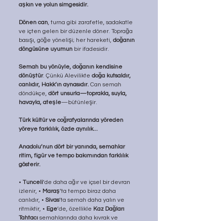
aşkın ve yolun simgesidir. 
Dönen can
, turna gibi zarafetle, sadakatle 
ve içten gelen bir düzenle döner. Toprağa 
basışı, göğe yönelişi; her hareketi, 
doğanın 
döngüsüne uyumun
 bir ifadesidir.
Semah bu yönüyle, doğanın kendisine 
dönüştür
. Çünkü Alevilikte 
doğa kutsaldır, 
canlıdır, Hakk’ın aynasıdır.
 Can semah 
döndükçe, 
dört unsurla—toprakla, suyla, 
havayla, ateşle
—bütünleşir.
Türk kültür ve coğrafyalarında yöreden 
yöreye farklılık, özde aynılık...
Anadolu’nun dört bir yanında, semahlar 
ritim, figür ve tempo bakımından farklılık 
gösterir.
• 
Tunceli
’de daha ağır ve içsel bir devran 
izlenir, • 
Maraş
’ta tempo biraz daha 
canlıdır, • 
Sivas
’ta semah daha yalın ve 
ritmiktir, • 
Ege
’de, özellikle 
Kaz Dağları 
Tahtacı
 semahlarında daha kıvrak ve 