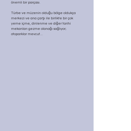
önemli bir parçası.
Türbe ve müzenin olduğu bölge oldukça 
merkezi ve ana çarşı ile birlikte bir çok 
yeme içme, dinlenme ve diğer tarihi 
mekanları gezme olanağı sağlıyor; 
otoparklar mevcut...