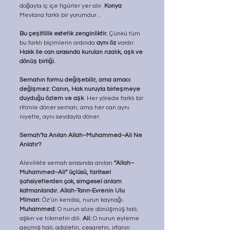
doğayla iç içe figürler yer alır. 
Konya
Mevlana farklı bir yorumdur...
Bu çeşitlilik estetik zenginliktir.
 Çünkü tüm 
bu farklı biçimlerin ardında 
aynı öz
 vardır: 
Hakk ile can arasında kurulan rızalık, aşk ve 
dönüş birliği.
Semahın formu değişebilir, ama amacı 
değişmez:
Canın, Hak nuruyla birleşmeye 
duyduğu özlem ve aşk
. Her yörede farklı bir 
ritimle döner semah; ama her can aynı 
niyetle, aynı sevdayla döner.
Semah’ta Anılan Allah–Muhammed–Ali Ne 
Anlatır?
Alevilikte semah sırasında anılan 
“Allah–
Muhammed–Ali” üçlüsü, tarihsel 
şahsiyetlerden çok, simgesel anlam 
katmanlarıdır.
Allah-Tanrı-Evrenin Ulu 
Mimarı:
 Öz’ün kendisi, nurun kaynağı. 
Muhammed:
 O nurun söze dönüşmüş hali; 
aşkın ve hikmetin dili. 
Ali:
 O nurun eyleme 
geçmiş hali; adaletin, cesaretin, irfanın 