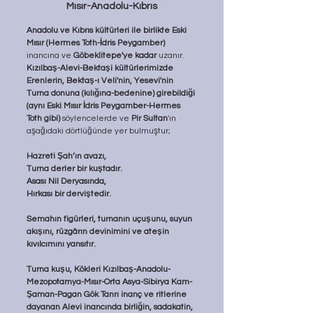
Mısır-Anadolu-Kıbrıs
Anadolu ve Kıbrıs kültürleri ile birlikte Eski 
Mısır (Hermes Toth-İdris Peygamber)
inancına ve 
Göbeklitepe'ye kadar
 uzanır. 
Kızılbaş-Alevi-Bektaşi kültürlerimizde 
Erenlerin, Bektaş-ı Veli'nin, Yesevi'nin 
Turna donuna (kılığına-bedenine) girebildiği 
(aynı Eski Mısır İdris Peygamber-Hermes 
Toth gibi)
 söylencelerde ve 
Pir Sultan
'ın 
aşağıdaki dörtlüğünde yer bulmuştur;
Hazreti Şah’ın avazı,
Turna derler bir kuştadır.
Asası Nil Deryasında,
Hırkası bir derviştedir.
Semahın figürleri, turnanın uçuşunu, suyun 
akışını, rüzgârın devinimini ve ateşin 
kıvılcımını yansıtır. 
Turna kuşu, Kökleri Kızılbaş-Anadolu-
Mezopotamya-Mısır-Orta Asya-Sibirya Kam-
Şaman-Pagan Gök Tanrı inanç ve ritlerine 
dayanan Alevi inancında birliğin, sadakatin, 