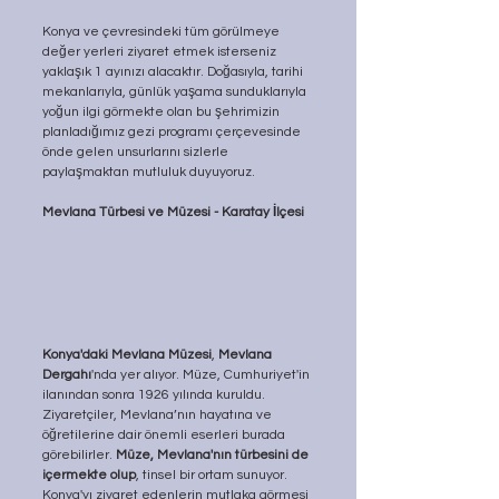
Konya ve çevresindeki tüm görülmeye 
değer yerleri ziyaret etmek isterseniz 
yaklaşık 1 ayınızı alacaktır. Doğasıyla, tarihi 
mekanlarıyla, günlük yaşama sunduklarıyla 
yoğun ilgi görmekte olan bu şehrimizin 
planladığımız gezi programı çerçevesinde 
önde gelen unsurlarını sizlerle 
paylaşmaktan mutluluk duyuyoruz.
Mevlana Türbesi ve Müzesi - Karatay İlçesi
Konya'daki Mevlana Müzesi
, 
Mevlana 
Dergahı
'nda yer alıyor. Müze, Cumhuriyet'in 
ilanından sonra 1926 yılında kuruldu. 
Ziyaretçiler, Mevlana’nın hayatına ve 
öğretilerine dair önemli eserleri burada 
görebilirler. 
Müze, Mevlana'nın türbesini de 
içermekte olup
, tinsel bir ortam sunuyor. 
Konya'yı ziyaret edenlerin mutlaka görmesi 