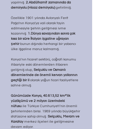
yapılmış. 
2.Abdülhamit zamanında da 
demiryolu (Hicaz demiryolu)
 getirilmiş.
Özellikle 1901 yılında Avlonyalı Ferit 
Paşa'nın Konya'ya vali olarak tayin 
edilmesiyle şehrin gelişmesi ivme 
kazanmış. 
1.Dünya savaşından sonra çok 
kısa bir süre İtalyan işgaline uğrayan 
şehir
 bunun dışında herhangi bir yabancı 
ülke işgaline maruz kalmamış.
Konya’nın ticaret sektörü, coğrafi konumu 
itibariyle eski dönemlerden itibaren 
gelişmiş olup, 
Selçuklu ve Osmanlı 
dönemlerinde de önemli kervan yollarının 
geçtiği bir il
 olarak yoğun ticari faaliyetlere 
sahne olmuş.
Günümüzde Konya, 40.813,52 km²’lik 
yüzölçümü ve 2 milyon üzerindeki 
nüfusu
 ile Türkiye Cumhuriyeti’nin önemli 
şehirlerinden birisi. 1989 yılında büyükşehir 
statüsüne sahip olmuş. 
Selçuklu, Meram ve 
Karatay
 merkez ilçeleri ile gelişmesine 
devam ediyor.