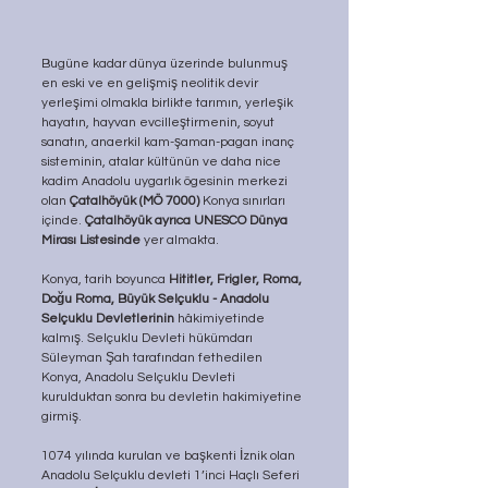
Bugüne kadar dünya üzerinde bulunmuş 
en eski ve en gelişmiş neolitik devir 
yerleşimi olmakla birlikte tarımın, yerleşik 
hayatın, hayvan evcilleştirmenin, soyut 
sanatın, anaerkil kam-şaman-pagan inanç 
sisteminin, atalar kültünün ve daha nice 
kadim Anadolu uygarlık ögesinin merkezi 
olan 
Çatalhöyük
(MÖ 7000)
 Konya sınırları 
içinde. 
Çatalhöyük ayrıca UNESCO Dünya 
Mirası Listesinde
 yer almakta. 
Konya, tarih boyunca 
Hititler, Frigler, Roma, 
Doğu Roma, Büyük Selçuklu - Anadolu 
Selçuklu Devletlerinin 
hâkimiyetinde 
kalmış. Selçuklu Devleti hükümdarı 
Süleyman Şah tarafından fethedilen 
Konya, Anadolu Selçuklu Devleti 
kurulduktan sonra bu devletin hakimiyetine 
girmiş.
1074 yılında kurulan ve başkenti İznik olan 
Anadolu Selçuklu devleti 1’inci Haçlı Seferi 