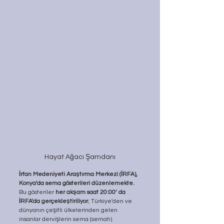
Hayat Ağacı Şamdanı
İrfan Medeniyeti Araştırma Merkezi (İRFA), 
Konya'da sema gösterileri düzenlemekte. 
Bu gösteriler 
her akşam saat 20:00’ da 
İRFA'da gerçekleştiriliyor
; Türkiye'den ve 
dünyanın çeşitli ülkelerinden gelen 
insanlar dervişlerin sema (semah) 