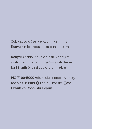
Çok kısaca güzel ve kadim kentimiz 
Konya
'nın tarihçesinden bahsedelim...
Konya; 
Anadolu’nun en eski yerleşim 
yerlerinden birisi. Konya’da yerleşimin 
tarihi tarih öncesi çağlara gitmekte.
MÖ 7100-5000 yıllarında
 bölgede yerleşim 
merkezi kurulduğu anlaşılmakta. 
Çatal 
Höyük ve Boncuklu Höyük.