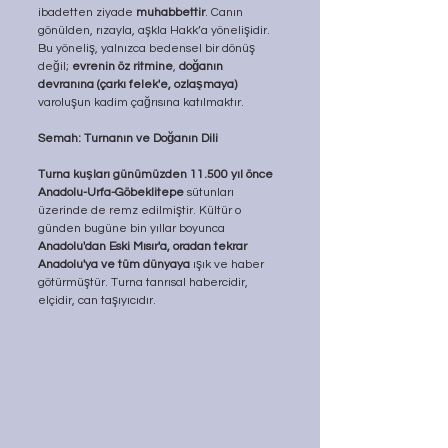
ibadetten ziyade 
muhabbettir
. Canın 
gönülden, rızayla, aşkla Hakk’a yönelişidir. 
Bu yöneliş, yalnızca bedensel bir dönüş 
değil;
 evrenin öz ritmine
, 
doğanın 
devranına (çarkı felek'e, ozlaşmaya) 
varoluşun kadim çağrısına katılmaktır.
Semah: Turnanın ve Doğanın Dili
Turna kuşları günümüzden 11.500 yıl önce 
Anadolu-Urfa-Göbeklitepe
 sütunları 
üzerinde de remz edilmiştir. Kültür o 
günden bugüne bin yıllar boyunca 
Anadolu'dan Eski Mısır'a, oradan tekrar 
Anadolu'ya ve tüm dünyaya 
ışık ve haber 
götürmüştür. Turna tanrısal habercidir, 
elçidir, can taşıyıcıdır.