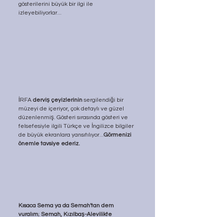
gösterilerini büyük bir ilgi ile 
izleyebiliyorlar...
İRFA 
derviş çeyizlerinin
 sergilendiği bir 
müzeyi de içeriyor, çok detaylı ve güzel 
düzenlenmiş. Gösteri sırasında gösteri ve 
felsefesiyle ilgili Türkçe ve İngilizce bilgiler 
de büyük ekranlara yansıtılıyor...
Görmenizi 
önemle tavsiye ederiz.
Kısaca Sema ya da Semah'tan dem 
vuralım
; 
Semah, Kızılbaş-Alevilikte