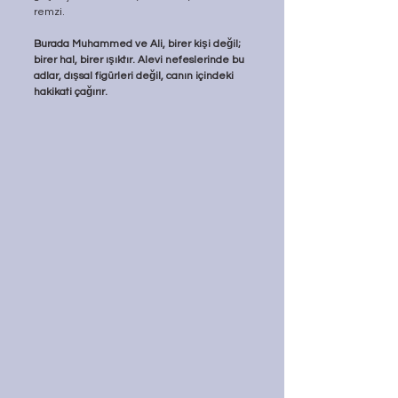
remzi.
Burada Muhammed ve Ali, birer kişi değil; 
birer hal, birer ışıktır. Alevi nefeslerinde bu 
adlar, dışsal figürleri değil, canın içindeki 
hakikati çağırır.