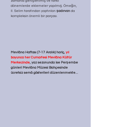
zamanla genişletilmiş ve farklı 
dönemlerde eklemeler yapılmış. Örneğin, 
II. Selim tarafından yaptırılan 
şadırvan
 da 
kompleksin önemli bir parçası.
Mevlâna Haftası (7-17 Aralık) hariç, 
yıl 
boyunca her Cumartesi Mevlâna Kültür 
Merkezinde
, yaz sezonunda ise Perşembe 
günleri Mevlâna Müzesi Bahçesinde 
ücretsiz semâ gösterileri düzenlenmekte...