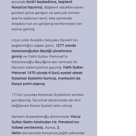
sonunda 
İznik’i kaybedince, başkent 
Konya’ya taşınmış.
 Başkent olduktan sonra 
günden güne gelişen ve pek çok mimari 
eserle süslenen kent, kısa zamanda 
Anadolu’nun en gelişmiş kentlerinden biri 
haline gelmiş.
Uzun yıllar Anadolu Selçuklu Devleti’nin 
başkentliğini yapan şehir, 
1277 yılında 
Karamanoğulları Beyliği yönetimine 
girmiş
 ve Fatih Sultan Mehmet’in 
Karamanoğlu Beyliğine son vermesi ile 
Osmanlı hâkimiyetine geçmiş. 
Fatih Sultan 
Mehmet 1470 yılında 4’üncü eyalet olarak 
Karaman Eyaletini kurmuş, merkezini de 
Konya şehri yapmış.
17’inci yüzyılda Karaman Eyaletinin sınırları 
genişlemiş, Tanzimat döneminde de ismi 
değişerek Konya Eyaleti adını almış.
Osmanlı İmparatorluğu döneminde 
Yavuz 
Sultan Selim tarafından Hz. Mevlana’nın 
türbesi yenilenmiş.
 Ayrıca, 
2. 
Selim
 zamanında Konya’ya çeşitli yatırımlar 