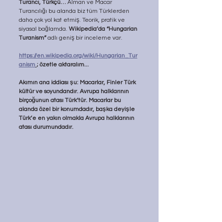
Turancı, Türkçü…
 Alman ve Macar 
Turancılığı bu alanda biz tüm Türklerden 
daha çok yol kat etmiş. Teorik, pratik ve 
siyasal bağlamda. 
Wikipedia’da “Hungarian 
Turanism” 
adlı geniş bir inceleme var. 
https://en.wikipedia.org/wiki/Hungarian_Tur
anism
; özetle aktaralım...
Akımın ana iddiası şu: Macarlar, Finler Türk 
kültür ve soyundandır. Avrupa halklarının 
birçoğunun atası Türk’tür. Macarlar bu 
alanda özel bir konumdadır, başka deyişle 
Türk’e en yakın olmakla Avrupa halklarının 
atası durumundadır.