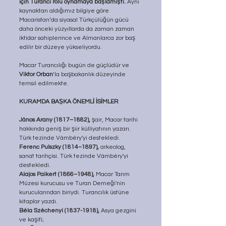
için Turancı rolü oynamaya başlamıştı. 
Aynı 
kaynaktan aldığımız bilgiye göre 
Macaristan’da siyasal Türkçülüğün gücü 
daha önceki yüzyıllarda da zaman zaman 
iktidar sahiplerince ve Almanlarca zor baş 
edilir bir düzeye yükseliyordu.
Macar Turancılığı bugün de güçlüdür ve 
Viktor Orban
’la başbakanlık düzeyinde 
temsil edilmekte.
KURAMDA BAŞKA ÖNEMLİ İSİMLER
János Arany (1817–1882),
 şair, Macar tarihi 
hakkında geniş bir şiir külliyatının yazarı. 
Türk tezinde Vámbéry'yi destekledi.
Ferenc Pulszky (1814–1897),
 arkeolog, 
sanat tarihçisi. Türk tezinde Vámbéry'yi 
destekledi.
Alajos Paikert (1866–1948),
 Macar Tarım 
Müzesi kurucusu ve Turan Derneği'nin 
kurucularından biriydi. Turancılık üstüne 
kitaplar yazdı.
Béla Széchenyi (1837-1918),
 Asya gezgini 
ve kaşifi; 