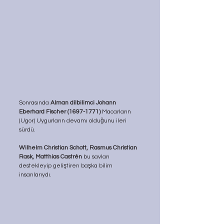
Sonrasında 
Alman dilbilimci Johann 
Eberhard Fischer (1697-1771)
 Macarların 
(Ugor) Uygurların devamı olduğunu ileri 
sürdü. 
Wilhelm Christian Schott, Rasmus Christian 
Rask, Matthias Castrén
 bu savları 
destekleyip geliştiren başka bilim 
insanlarıydı. 