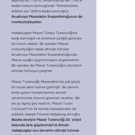
İspanya'da 1700'e, Avusturya'da ise 1780'e 
kadar hüküm sürmüşlerdir. Portekiz'deki 
etkileri ise 1640'a kadar sürmüştür. 
Avusturya Macaristan İmparatorluğunun da 
merkezindeydiler.
Habsburglar Macar Türkçü Turancılığına 
karşı karmaşık ve birbiriyle çelişik görünen 
bir tutum aldılar. Bir yandan Macar 
milliyetçiliğini baskı altında tuttular. 
Avusturya Macaristan İmparatorluğunda 
Macar ayağın güçlenmesini engellediler. 
Bir yandan da Macar Turancılığını denetim 
altında tutmaya çalıştılar. 
Macar Turancılığı Macaristan’da çok güçlü 
bir siyasi akım haline gelmişti. Bu akımın 
önde gelen temsilcilerine devlet 
yönetiminde önemli görevler verdiler. Bir 
de şu ilginç şey vardı ki: Macar Turan 
Cemiyeti’nin ilk hamisi hanedandan bir 
arşidük Joseph Francis Habsburg olmuştu. 
Başka deyişle Macar Turancılığı 20. yüzyıl 
başında öyle güçlenmişti ki Alman 
Habsburglar onu denetim altında tutmak 