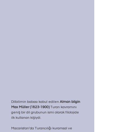
Dilbilimin babası kabul edilen 
Alman bilgin 
Max Müller (1823-1900)
 Turan kavramını 
geniş bir dil grubunun ismi olarak filolojide 
ilk kullanan kişiydi.
Macaristan’da Turancılığı kuramsal ve 