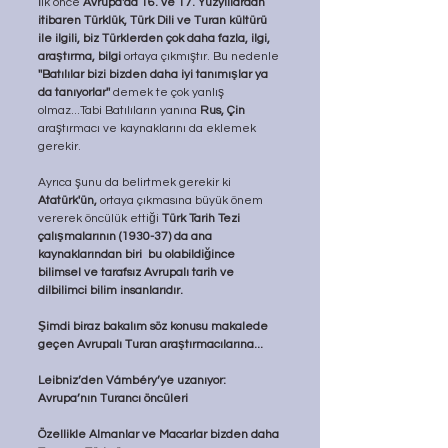
İlk önce 
Avrupa'da 16. ve 17. Yüzyıllardan 
itibaren Türklük, Türk Dili ve Turan kültürü 
ile ilgili, biz Türklerden çok daha fazla, ilgi, 
araştırma, bilgi
 ortaya çıkmıştır. Bu nedenle 
''Batılılar bizi bizden daha iyi tanımışlar ya 
da tanıyorlar'' 
demek te çok yanlış 
olmaz...Tabi Batılıların yanına 
Rus, Çin
araştırmacı ve kaynaklarını da eklemek 
gerekir. 
Ayrıca şunu da belirtmek gerekir ki 
Atatürk'ün, 
ortaya çıkmasına büyük önem 
vererek öncülük ettiği 
Türk Tarih Tezi 
çalışmalarının (1930-37)
da ana 
kaynaklarından biri  bu olabildiğince 
bilimsel ve tarafsız Avrupalı tarih ve 
dilbilimci bilim insanlarıdır.
Şimdi biraz bakalım söz konusu makalede 
geçen Avrupalı Turan araştırmacılarına...
Leibniz’den Vámbéry’ye uzanıyor: 
Avrupa’nın Turancı öncüleri
Özellikle Almanlar ve Macarlar bizden daha 