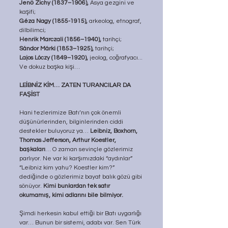
Jenő Zichy (1837–1906),
 Asya gezgini ve 
kaşifi; 
Géza Nagy (1855-1915), 
arkeolog, etnograf, 
dilbilimci; 
Henrik Marczali (1856–1940),
 tarihçi; 
Sándor Márki (1853–1925),
 tarihçi; 
Lajos Lóczy (1849–1920),
 jeolog, coğrafyacı...
Ve dokuz başka kişi…
LEİBNİZ KİM… ZATEN TURANCILAR DA 
FAŞİST
Hani tezlerimize Batı’nın çok önemli 
düşünürlerinden, bilginlerinden ciddi 
destekler buluyoruz ya… 
Leibniz, Boxhorn, 
Thomas Jefferson, Arthur Koestler, 
başkaları
… O zaman sevinçle gözlerimiz 
parlıyor. Ne var ki karşımızdaki “aydınlar” 
“Leibniz kim yahu? Koestler kim?” 
dediğinde o gözlerimiz bayat balık gözü gibi 
sönüyor. 
Kimi bunlardan tek satır 
okumamış, kimi adlarını bile bilmiyor.
Şimdi herkesin kabul ettiği bir Batı uygarlığı 
var… Bunun bir sistemi, adabı var. Sen Türk 