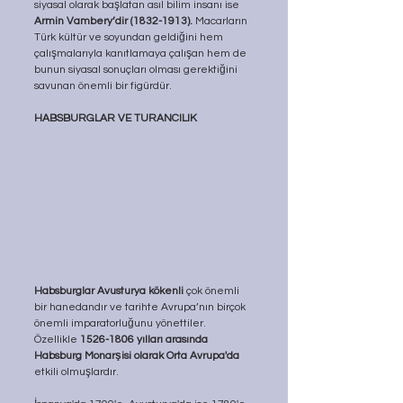
siyasal olarak başlatan asıl bilim insanı ise 
Armin Vambery’dir (1832-1913).
 Macarların 
Türk kültür ve soyundan geldiğini hem 
çalışmalarıyla kanıtlamaya çalışan hem de 
bunun siyasal sonuçları olması gerektiğini 
savunan önemli bir figürdür.
HABSBURGLAR VE TURANCILIK
Habsburglar Avusturya kökenli 
çok önemli 
bir hanedandır ve tarihte Avrupa’nın birçok 
önemli imparatorluğunu yönettiler. 
Özellikle 
1526-1806 yılları arasında 
Habsburg Monarşisi olarak Orta Avrupa'da 
etkili olmuşlardır. 