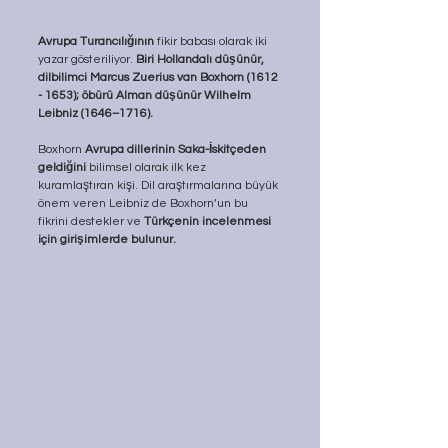
Avrupa Turancılığının
 fikir babası olarak iki 
yazar gösteriliyor. 
Biri Hollandalı düşünür, 
dilbilimci Marcus Zuerius van Boxhorn (1612 
- 1653); öbürü Alman düşünür Wilhelm 
Leibniz (1646–1716).
Boxhorn 
Avrupa dillerinin Saka-İskitçeden 
geldiğini 
bilimsel olarak ilk kez 
kuramlaştıran kişi. Dil araştırmalarına büyük 
önem veren Leibniz de Boxhorn’un bu 
fikrini destekler ve 
Türkçenin incelenmesi 
için girişimlerde bulunur.