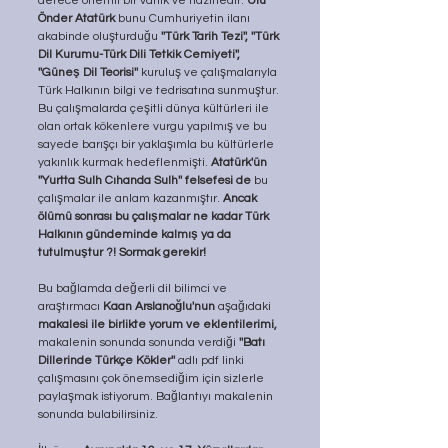
derece önemli bir varlık ve hazinedir. 
Ulu 
Önder Atatürk 
bunu Cumhuriyetin ilanı 
akabinde oluşturduğu 
''Türk Tarih Tezi'', ''Türk 
Dil Kurumu-Türk Dili Tetkik Cemiyeti'', 
''Güneş Dil Teorisi'' 
kuruluş ve çalışmalarıyla 
Türk Halkının bilgi ve tedrisatına sunmuştur. 
Bu çalışmalarda çeşitli dünya kültürleri ile 
olan ortak kökenlere vurgu yapılmış ve bu 
sayede barışçı bir yaklaşımla bu kültürlerle 
yakınlık kurmak hedeflenmişti. 
Atatürk'ün 
''Yurtta Sulh Cıhanda Sulh'' felsefesi de 
bu 
çalışmalar ile anlam kazanmıştır. 
Ancak 
ölümü sonrası bu çalışmalar ne kadar Türk 
Halkının gündeminde kalmış ya da 
tutulmuştur ?! Sormak gerekir! 
Bu bağlamda değerli dil bilimci ve 
araştırmacı 
Kaan Arslanoğlu'nun
 aşağıdaki 
makalesi ile birlikte yorum ve eklentilerimi,
makalenin sonunda sonunda verdiği 
''Batı 
Dillerinde Türkçe Kökler''
 adlı pdf linki 
çalışmasını çok önemsediğim için sizlerle 
paylaşmak istiyorum. Bağlantıyı makalenin 
sonunda bulabilirsiniz. 