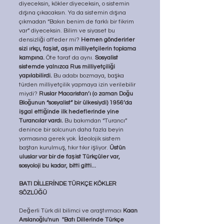
diyeceksin, kökler diyeceksin, o sistemin 
dışına çıkacaksın. Ya da sistemin dışına 
çıkmadan “Bakın benim de farklı bir fikrim 
var” diyeceksin. Bilim ve siyaset bu 
densizliği affeder mi? 
Hemen gönderirler 
sizi ırkçı, faşist, aşırı milliyetçilerin toplama 
kampına.
 Öte taraf da aynı. 
Sosyalist 
sistemde yalnızca Rus milliyetçiliği 
yapılabilirdi.
 Bu adabı bozmaya, başka 
türden milliyetçilik yapmaya izin verilebilir 
miydi? 
Ruslar Macaristan’ı (o zaman Doğu 
Bloğunun “sosyalist” bir ülkesiydi) 1956’da 
işgal ettiğinde ilk hedeflerinde yine 
Turancılar vardı.
 Bu bakımdan “Turancı” 
denince bir solcunun daha fazla beyin 
yormasına gerek yok. İdeolojik sistem 
baştan kurulmuş, tıkır tıkır işliyor. 
Üstün 
uluslar var bir de faşist Türkçüler var, 
sosyoloji bu kadar, bitti gitti...
BATI DİLLERİNDE TÜRKÇE KÖKLER 
SÖZLÜĞÜ
Değerli Türk dil bilimci ve araştırmacı 
Kaan 
Arslanoğlu'nun  ''Batı Dillerinde Türkçe 