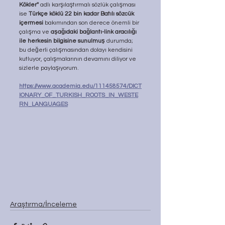
Kökler''
 adlı karşılaştırmalı sözlük çalışması 
ise 
Türkçe köklü 22 bin kadar Batılı sözcük 
içermesi 
bakımından son derece önemli bir 
çalışma ve 
aşağıdaki bağlantı-link aracılığı 
ile herkesin bilgisine sunulmuş 
durumda; 
bu değerli çalışmasından dolayı kendisini 
kutluyor, çalışmalarının devamını diliyor ve 
sizlerle paylaşıyorum.
https://www.academia.edu/111458574/DICT
IONARY_OF_TURKISH_ROOTS_IN_WESTE
RN_LANGUAGES
Araştırma/İnceleme