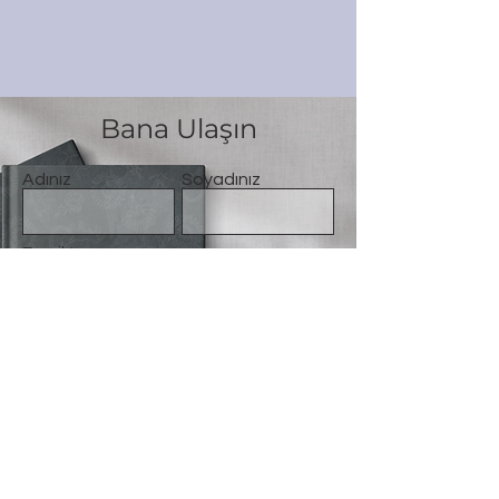
Bana Ulaşın
Adınız
Soyadınız
Email
Mesaj
Gönder