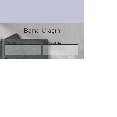
Bana Ulaşın
Adınız
Soyadınız
Email
Mesaj
Gönder