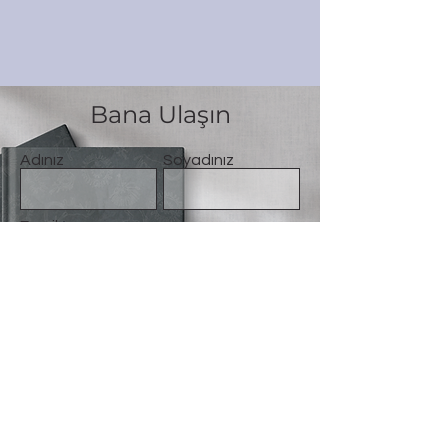
Bana Ulaşın
Adınız
Soyadınız
Email
Mesaj
Gönder