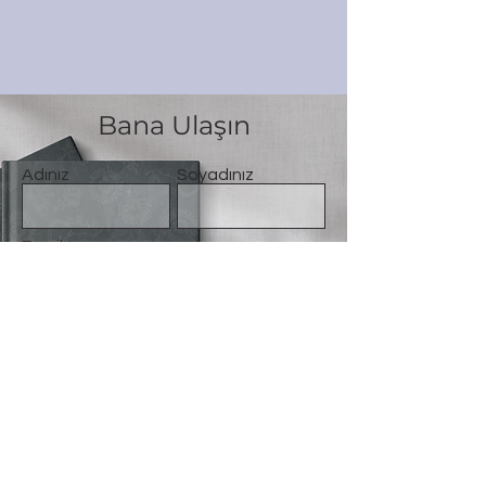
Bana Ulaşın
Adınız
Soyadınız
Email
Mesaj
Gönder